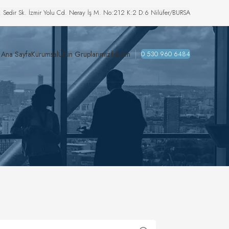
. Sedir Sk. İzmir Yolu Cd. Neray İş M. No:212 K:2 D:6 Nilüfer/BURSA
Ana Sayfa
Kurumsal
Ürün Gruplarımız
İletişim
0 530 960 6484