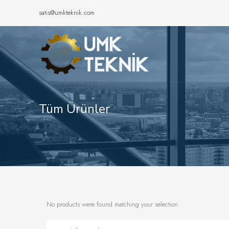
satis@umkteknik.com
Tüm Ürünler
No products were found matching your selection.