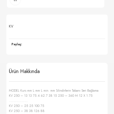
KV
Paylaş:
Ürün Hakkında
MODEL Kurs mm L mm L min. mm Silindirlerin Tabanı Seri Bağlama
KV 250 – 13 13 75.4 62.7 38 15 250 – 360 M 12 X 1.75
………………..
KV 250 – 25 25 100 75
KV 250 – 38 38 126 88