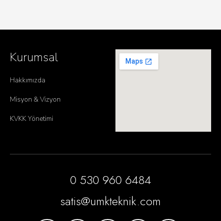
Kurumsal
Hakkımızda
Misyon & Vizyon
KVKK Yönetimi
0 530 960 6484
satis@umkteknik.com