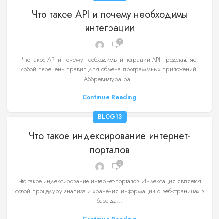
Что такое API и почему необходимы
интеграции
0
Что такое API и почему необходимы интеграции API представляет
собой перечень правил для обмена программных приложений.
Аббревиатура ра...
Continue Reading
BLOG13
Что такое индексирование интернет-
порталов
0
Что такое индексирование интернет-порталов Индексация является
собой процедуру анализа и хранения информации о веб-страницах в
базе да...
Continue Reading