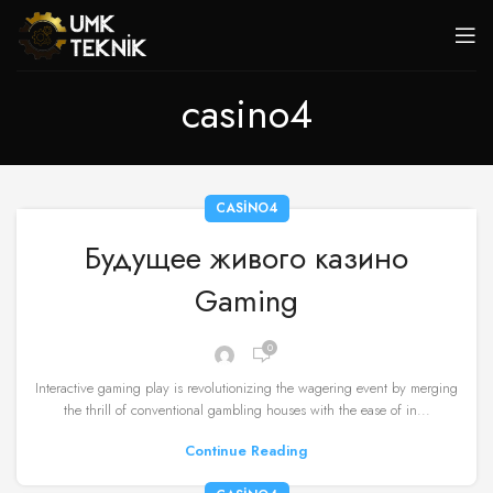
casino4
CASINO4
Будущее живого казино
Gaming
0
Interactive gaming play is revolutionizing the wagering event by merging
the thrill of conventional gambling houses with the ease of in...
Continue Reading