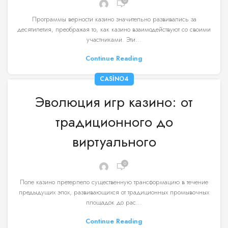
0
Программы верности казино значительно развивались за
десятилетия, преображая то, как казино взаимодействуют со своими
участниками. Эти...
Continue Reading
CASINO4
Эволюция игр казино: от
традиционного до
виртуального
0
Поле казино претерпело существенную трансформацию в течение
предыдущих эпох, развивающихся от традиционных промывочных
площадок до рас...
Continue Reading