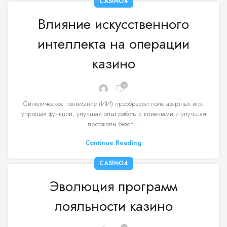
CASINO4
Влияние искусственного
интеллекта на операции
казино
0
Синтетическое понимание (ИИ) преобразует поле азартных игр,
упрощая функции, улучшая опыт работы с клиентами и улучшая
протоколы безоп...
Continue Reading
CASINO4
Эволюция программ
лояльности казино