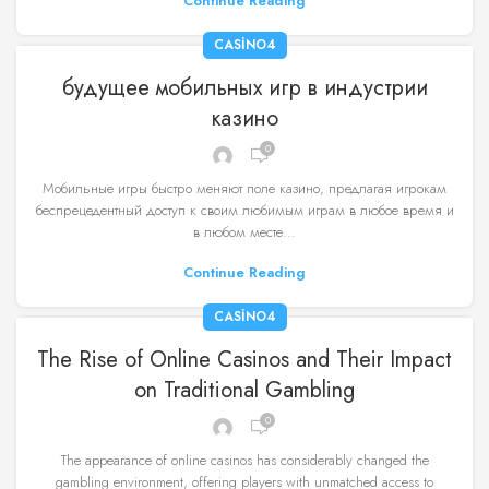
Continue Reading
CASINO4
будущее мобильных игр в индустрии
казино
0
Мобильные игры быстро меняют поле казино, предлагая игрокам
беспрецедентный доступ к своим любимым играм в любое время и
в любом месте...
Continue Reading
CASINO4
The Rise of Online Casinos and Their Impact
on Traditional Gambling
0
The appearance of online casinos has considerably changed the
gambling environment, offering players with unmatched access to