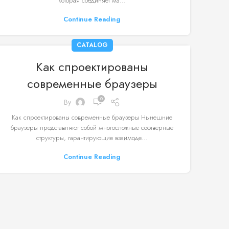
которая соединяет ма...
Continue Reading
CATALOG
Как спроектированы
современные браузеры
0
By
Как спроектированы современные браузеры Нынешние
браузеры представляют собой многосложные софтверные
структуры, гарантирующие взаимоде...
Continue Reading