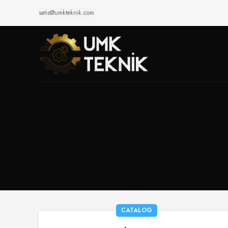
satis@umkteknik.com
CATALOG