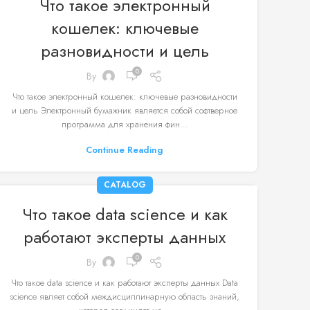
Что такое электронный
кошелек: ключевые
разновидности и цель
0
By
Что такое электронный кошелек: ключевые разновидности
и цель Электронный бумажник является собой софтверное
программа для хранения фин...
Continue Reading
CATALOG
Что такое data science и как
работают эксперты данных
0
By
Что такое data science и как работают эксперты данных Data
science являет собой междисциплинарную область знаний,