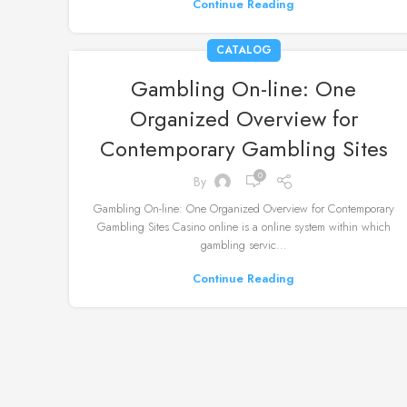
Continue Reading
CATALOG
Gambling On-line: One
Organized Overview for
Contemporary Gambling Sites
0
By
Gambling On-line: One Organized Overview for Contemporary
Gambling Sites Casino online is a online system within which
gambling servic...
Continue Reading