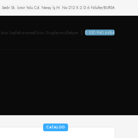
. Sedir Sk. İzmir Yolu Cd. Neray İş M. No:212 K:2 D:6 Nilüfer/BURSA
Ana Sayfa
Kurumsal
Ürün Gruplarımız
İletişim
0 530 960 6484
CATALOG