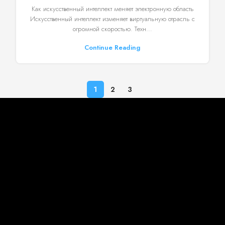
Как искусственный интеллект меняет электронную область
Искусственный интеллект изменяет виртуальную отрасль с
огромной скоростью. Техн...
Continue Reading
1
2
3