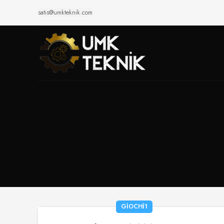
satis@umkteknik.com
GIOCHI1