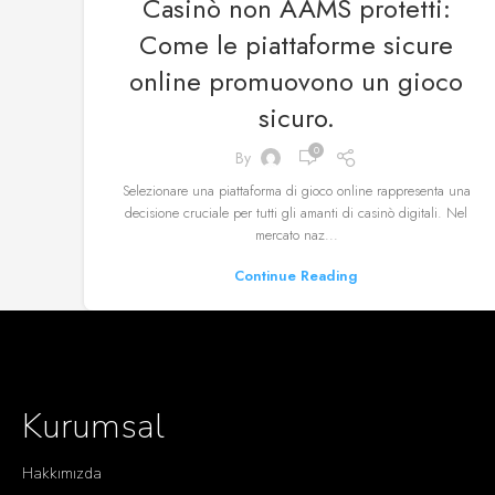
Casinò non AAMS protetti:
Come le piattaforme sicure
online promuovono un gioco
sicuro.
0
By
Selezionare una piattaforma di gioco online rappresenta una
decisione cruciale per tutti gli amanti di casinò digitali. Nel
mercato naz...
Continue Reading
Kurumsal
Hakkımızda