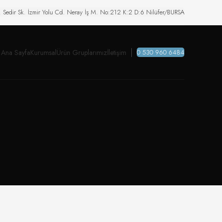
. Sedir Sk. İzmir Yolu Cd. Neray İş M. No:212 K:2 D:6 Nilüfer/BURSA
Ana Sayfa
Kurumsal
Ürün Gruplarımız
İletişim
0 530 960 6484