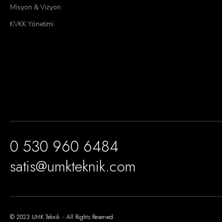
Misyon & Vizyon
KVKK Yönetimi
0 530 960 6484
satis@umkteknik.com
© 2023 UMK Teknik. - All Rights Reserved