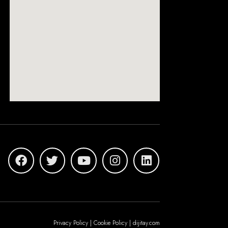
Privacy Policy | Cookie Policy | dijitay.com