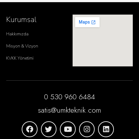
Kurumsal
Hakkımızda
Misyon & Vizyon
KVKK Yönetimi
0 530 960 6484
satis@umkteknik.com