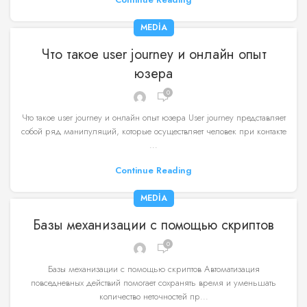
MEDIA
Что такое user journey и онлайн опыт
юзера
0
Что такое user journey и онлайн опыт юзера User journey представляет
собой ряд манипуляций, которые осуществляет человек при контакте
...
Continue Reading
MEDIA
Базы механизации с помощью скриптов
0
Базы механизации с помощью скриптов Автоматизация
повседневных действий помогает сохранять время и уменьшать
количество неточностей пр...