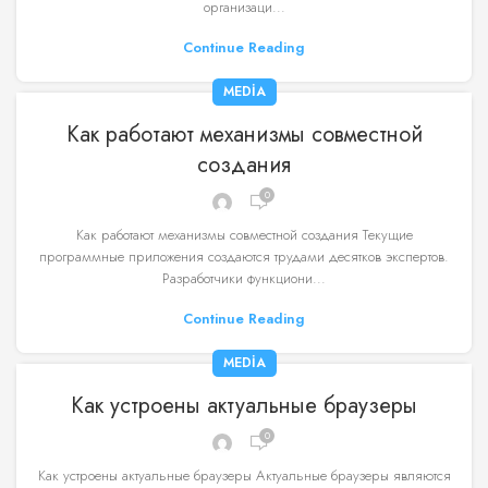
организаци...
Continue Reading
MEDIA
Как работают механизмы совместной
создания
0
Как работают механизмы совместной создания Текущие
программные приложения создаются трудами десятков экспертов.
Разработчики функциони...
Continue Reading
MEDIA
Как устроены актуальные браузеры
0
Как устроены актуальные браузеры Актуальные браузеры являются