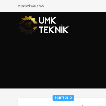
satis@umkteknik.com
PORTFOLIO