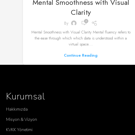
Mental Smoothness with Visual
Clarity
0
By
Mental Smoothness with Visual Clarity Mental fluency refers to
the ease through which which data is understood within a
virtual space....
Continue Reading
Kurumsal
Hakkımızda
Misyon & Vizyon
KVKK Yönetimi