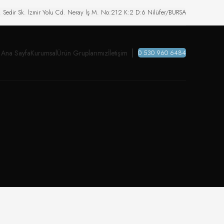
. Sedir Sk. İzmir Yolu Cd. Neray İş M. No:212 K:2 D:6 Nilüfer/BURSA
Ana Sayfa
Kurumsal
Ürün Gruplarımız
İletişim
0 530 960 6484