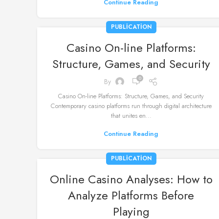
Continue Reading
PUBLICATION
Casino On-line Platforms:
Structure, Games, and Security
0
By
Casino On-line Platforms: Structure, Games, and Security
Contemporary casino platforms run through digital architecture
that unites en...
Continue Reading
PUBLICATION
Online Casino Analyses: How to
Analyze Platforms Before
Playing