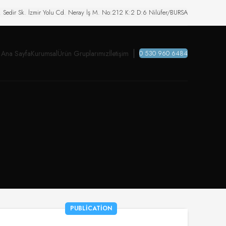
. Sedir Sk. İzmir Yolu Cd. Neray İş M. No:212 K:2 D:6 Nilüfer/BURSA
Ana Sayfa
Kurumsal
Ürün Gruplarımız
İletişim
0 530 960 6484
PUBLICATION