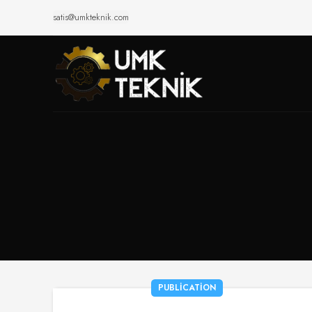
satis@umkteknik.com
PUBLICATION