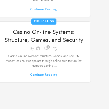
based recreation...
Continue Reading
PUBLICATION
Casino On-line Systems:
Structure, Games, and Security
0
By
Casino On-line Systems: Structure, Games, and Security
Modern casino sites operate through online architecture that
integrates gaming ...
Continue Reading