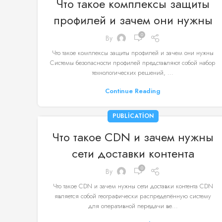
Что такое комплексы защиты
профилей и зачем они нужны
0
By
Что такое комплексы защиты профилей и зачем они нужны
Системы безопасности профилей представляют собой набор
технологических решений, ...
Continue Reading
PUBLICATION
Что такое CDN и зачем нужны
сети доставки контента
0
By
Что такое CDN и зачем нужны сети доставки контента CDN
является собой географически распределённую систему
для оперативной передачи ве...