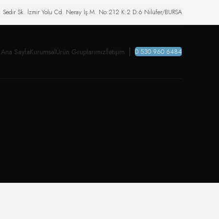
. Sedir Sk. İzmir Yolu Cd. Neray İş M. No:212 K:2 D:6 Nilüfer/BURSA
Ana Sayfa
Kurumsal
Ürün Gruplarımız
İletişim
0 530 960 6484