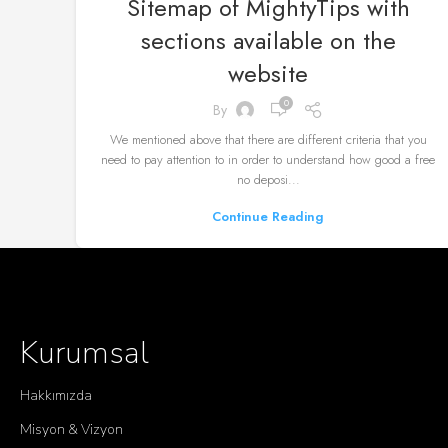
Sitemap of MightyTips with
sections available on the
website
0
By
We mentioned above that there are different criteria that you
need to pay attention to in order to understand how good a free
no deposi...
Continue Reading
Kurumsal
Hakkımızda
Misyon & Vizyon