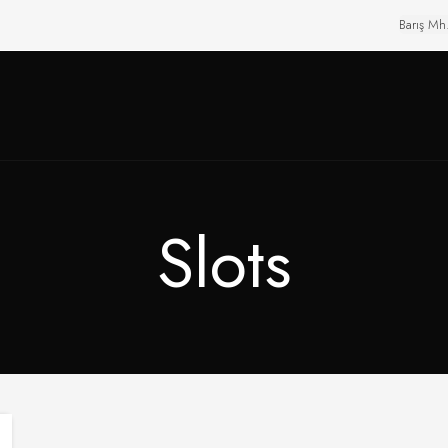
Barış Mh
Slots