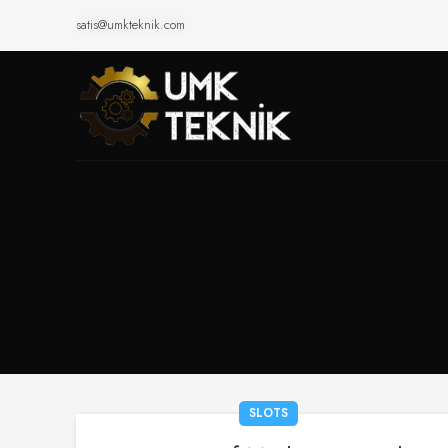
satis@umkteknik.com
SLOTS