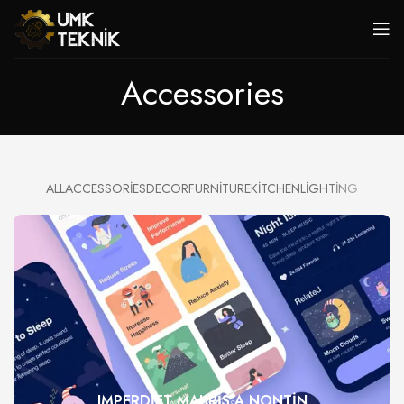
Accessories
ALL
ACCESSORIES
DECOR
FURNITURE
KITCHEN
LIGHTING
IMPERDIET MAURIS A NONTIN