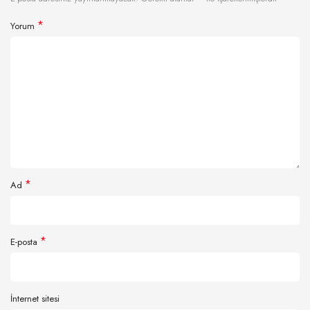
*
Yorum
*
Ad
*
E-posta
İnternet sitesi