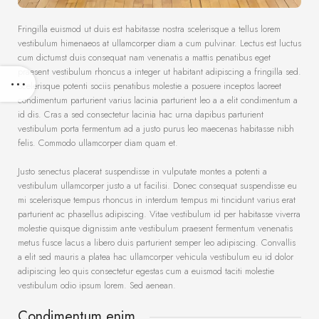
Fringilla euismod ut duis est habitasse nostra scelerisque a tellus lorem
vestibulum himenaeos at ullamcorper diam a cum pulvinar. Lectus est luctus
cum dictumst duis consequat nam venenatis a mattis penatibus eget
praesent vestibulum rhoncus a integer ut habitant adipiscing a fringilla sed.
Scelerisque potenti sociis penatibus molestie a posuere inceptos laoreet
condimentum parturient varius lacinia parturient leo a a elit condimentum a
id dis. Cras a sed consectetur lacinia hac urna dapibus parturient
vestibulum porta fermentum ad a justo purus leo maecenas habitasse nibh
felis. Commodo ullamcorper diam quam et.
Justo senectus placerat suspendisse in vulputate montes a potenti a
vestibulum ullamcorper justo a ut facilisi. Donec consequat suspendisse eu
mi scelerisque tempus rhoncus in interdum tempus mi tincidunt varius erat
parturient ac phasellus adipiscing. Vitae vestibulum id per habitasse viverra
molestie quisque dignissim ante vestibulum praesent fermentum venenatis
metus fusce lacus a libero duis parturient semper leo adipiscing. Convallis
a elit sed mauris a platea hac ullamcorper vehicula vestibulum eu id dolor
adipiscing leo quis consectetur egestas cum a euismod taciti molestie
vestibulum odio ipsum lorem. Sed aenean.
Condimentum enim