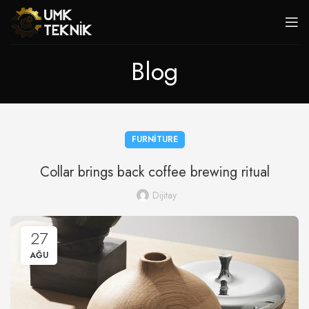
Blog
FURNITURE
Collar brings back coffee brewing ritual
Dijitay
27
AĞU