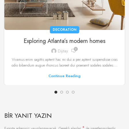
DECORATION
Exploring Atlanta’s modern homes
0
Dijitay
Vivamus enim sagittis aptent hac mi dui a per aptent suspendisse cras
odio bibendum augue rhoncus laoreet dui praesent sodales sodales....
Continue Reading
BIR YANIT YAZIN
*
E-posta adresiniz yayınlanmayacak.
Gerekli alanlar
ile işaretlenmişlerdir