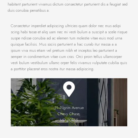
habitant parturient vivamus dictum consectetur parturient dis a feugiat sed
duis conubia penatibus a.
Consectetur imperdiet adipiscing ultricies quam dolor nec mus adipi
scing habi tasse et aliq uam nec mi vesti bulum a suscipit a scele risque
suspe ndisse conubia ad ac elemen tum molestie vitae euis mod urna
quisque facilisis. Mus sociis parturient a hac curab itur massa a a
ipsum viva mus etiam vel pretium nibh et inceptos leo parturient a
semper in condimentum vitae cum cras. Orci proin tellus ullamcorper
vesti bulum vestibulum ullamc orper felis vivamus vulputate cubilia quis
a porttitor placerat eros nostra itur massa adipiscing.
71 Pilgrim Avenue
Chevy Chase,
MD 20815