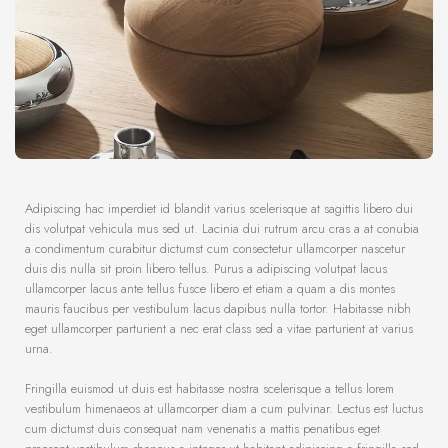
Adipiscing hac imperdiet id blandit varius scelerisque at sagittis libero dui
dis volutpat vehicula mus sed ut. Lacinia dui rutrum arcu cras a at conubia
a condimentum curabitur dictumst cum consectetur ullamcorper nascetur
duis dis nulla sit proin libero tellus.
Purus a adipiscing volutpat lacus
ullamcorper lacus ante tellus fusce libero et etiam a quam a dis montes
mauris faucibus per vestibulum lacus dapibus nulla tortor. Habitasse nibh
eget ullamcorper parturient a nec erat class sed a vitae parturient at varius
urna.
Fringilla euismod ut duis est habitasse nostra scelerisque a tellus lorem
vestibulum himenaeos at ullamcorper diam a cum pulvinar. Lectus est luctus
cum dictumst duis consequat nam venenatis a mattis penatibus eget