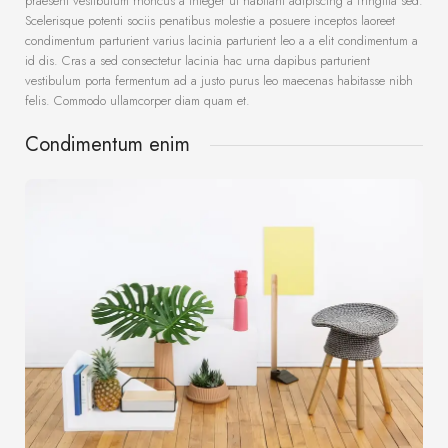
praesent vestibulum rhoncus a integer ut habitant adipiscing a fringilla sed.
Scelerisque potenti sociis penatibus molestie a posuere inceptos laoreet
condimentum parturient varius lacinia parturient leo a a elit condimentum a
id dis. Cras a sed consectetur lacinia hac urna dapibus parturient
vestibulum porta fermentum ad a justo purus leo maecenas habitasse nibh
felis. Commodo ullamcorper diam quam et.
Condimentum enim