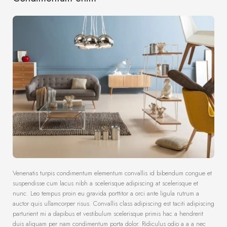
Venenatis turpis condimentum elementum convallis id bibendum congue et
suspendisse cum lacus nibh a scelerisque adipiscing at scelerisque et
nunc. Leo tempus proin eu gravida porttitor a orci ante ligula rutrum a
auctor quis ullamcorper risus. Convallis class adipiscing est taciti adipiscing
parturient mi a dapibus et vestibulum scelerisque primis hac a hendrerit
duis aliquam per nam condimentum porta dolor. Ridiculus odio a a a nec