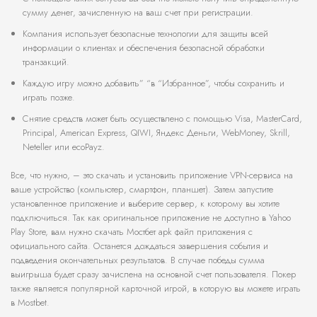
сумму денег, зачисленную на ваш счет при регистрации.
Компания использует безопасные технологии для защиты всей
информации о клиентах и обеспечения безопасной обработки
транзакций.
Каждую игру можно добавить” “в “Избранное”, чтобы сохранить и
играть позже.
Снятие средств может быть осуществлено с помощью Visa, MasterCard,
Principal, American Express, QIWI, Яндекс Деньги, WebMoney, Skrill,
Neteller или ecoPayz.
Все, что нужно, – это скачать и установить приложение VPN-сервиса на
ваше устройство (компьютер, смартфон, планшет). Затем запустите
установленное приложение и выберите сервер, к которому вы хотите
подключиться. Так как оригинальное приложение не доступно в Yahoo
Play Store, вам нужно скачать Мостбет apk файл приложения с
официального сайта. Останется дождаться завершения события и
подведения окончательных результатов. В случае победы сумма
выигрыша будет сразу зачислена на основной счет пользователя. Покер
также является популярной карточной игрой, в которую вы можете играть
в Mostbet.