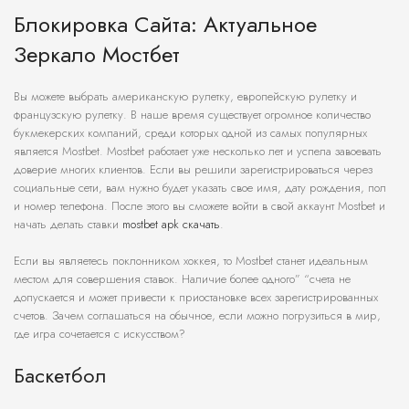
Блокировка Сайта: Актуальное
Зеркало Мостбет
Вы можете выбрать американскую рулетку, европейскую рулетку и
французскую рулетку. В наше время существует огромное количество
букмекерских компаний, среди которых одной из самых популярных
является Mostbet. Mostbet работает уже несколько лет и успела завоевать
доверие многих клиентов. Если вы решили зарегистрироваться через
социальные сети, вам нужно будет указать свое имя, дату рождения, пол
и номер телефона. После этого вы сможете войти в свой аккаунт Mostbet и
начать делать ставки
mostbet apk скачать
.
Если вы являетесь поклонником хоккея, то Mostbet станет идеальным
местом для совершения ставок. Наличие более одного” “счета не
допускается и может привести к приостановке всех зарегистрированных
счетов. Зачем соглашаться на обычное, если можно погрузиться в мир,
где игра сочетается с искусством?
Баскетбол