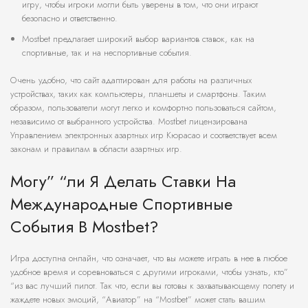
игру, чтобы игроки могли быть уверены в том, что они играют
безопасно и ответственно.
Mostbet предлагает широкий выбор вариантов ставок, как на
спортивные, так и на неспортивные события.
Очень удобно, что сайт адаптирован для работы на различных
устройствах, таких как компьютеры, планшеты и смартфоны. Таким
образом, пользователи могут легко и комфортно пользоваться сайтом,
независимо от выбранного устройства. Mostbet лицензирована
Управлением электронных азартных игр Кюрасао и соответствует всем
законам и правилам в области азартных игр.
Могу” “ли Я Делать Ставки На
Международные Спортивные
События В Mostbet?
Игра доступна онлайн, что означает, что вы можете играть в нее в любое
удобное время и соревноваться с другими игроками, чтобы узнать, кто”
“из вас лучший пилот. Так что, если вы готовы к захватывающему полету и
жаждете новых эмоций, “Авиатор” на “Mostbet” может стать вашим