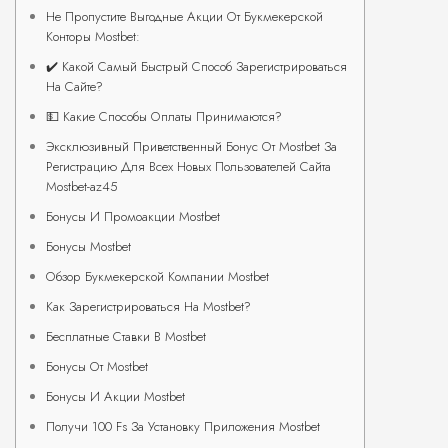
Не Пропустите Выгодные Акции От Букмекерской
Конторы Mostbet:
✔️ Какой Самый Быстрый Способ Зарегистрироваться
На Сайте?
💵 Какие Способы Оплаты Принимаются?
Эксклюзивный Приветственный Бонус От Mostbet За
Регистрацию Для Всех Новых Пользователей Сайта
Mostbet-az45
Бонусы И Промоакции Mostbet
Бонусы Mostbet
Обзор Букмекерской Компании Mostbet
Как Зарегистрироваться На Mostbet?
Бесплатные Ставки В Mostbet
Бонусы От Mostbet
Бонусы И Акции Mostbet
Получи 100 Fs За Установку Приложения Mostbet