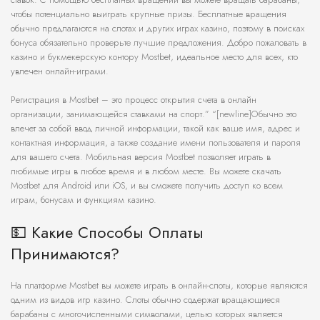
чтобы потенциально выиграть крупные призы. Бесплатные вращения
обычно предлагаются на слотах и других играх казино, поэтому в поисках
бонуса обязательно проверьте лучшие предложения. Добро пожаловать в
казино и букмекерскую контору Mostbet, идеальное место для всех, кто
увлечен онлайн-играми.
Регистрация в Mostbet – это процесс открытия счета в онлайн
организации, занимающейся ставками на спорт.” “[newline]Обычно это
влечет за собой ввод личной информации, такой как ваше имя, адрес и
контактная информация, а также создание имени пользователя и пароля
для вашего счета. Мобильная версия Mostbet позволяет играть в
любимые игры в любое время и в любом месте. Вы можете скачать
Mostbet для Android или iOS, и вы сможете получить доступ ко всем
играм, бонусам и функциям казино.
💵 Какие Способы Оплаты
Принимаются?
На платформе Mostbet вы можете играть в онлайн-слоты, которые являются
одним из видов игр казино. Слоты обычно содержат вращающиеся
барабаны с многочисленными символами, целью которых является