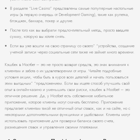
В разделе “Live Casino” представлены самые популярные настольные
игры (в первую очередь от Development Gaming), такие как рулетка,
блэкджек, баккара, покер и другие.
После того как вы выбрали предпочтительный метод, просто введите
сумму, которую вы хотите снять.
Если вы уже вошли на свою страницу со своего” “устройства, создание
учетной записи через социальные сети также не займет много времени.
Кэшбек в Мостбет – это не просто возврат средств, это знак внимания к
клиентам и забота о их удовлетворении от игры. Читайте подробные
условия акции, чтобы быть в курсе всех деталей и начать пользоваться
этим выгодным” “предложением. Если вы ищете способ улучшить свой
опыт в онлайн-казино и уменьшить свои риски, кэшбек в Mostbet – это
отличное решение. Да, у Mostbet есть собственное мобильное
приложение, которое клиенты могут скачать бесплатно. Приложение
предлагает клиентам такой же отличный опыт ставок, как и на сайте, но с
некоторыми дополнительными функциями и удобствами. Клиенты могут
использовать приложение для проверки баланса своего счета,
размещения ставок и управления своими платежами.