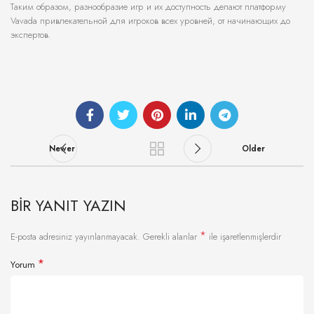
Таким образом, разнообразие игр и их доступность делают платформу
Vavada привлекательной для игроков всех уровней, от начинающих до
экспертов.
Newer
Older
BIR YANIT YAZIN
*
E-posta adresiniz yayınlanmayacak.
Gerekli alanlar
ile işaretlenmişlerdir
*
Yorum