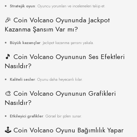
Stratejik oyun
: Oyuncu yorumları ve incelemeleri takip et.
🎉 Coin Volcano Oyununda Jackpot
Kazanma Şansım Var mı?
Büyük kazançlar
: Jackpot kazanma şansını yakala.
🎵 Coin Volcano Oyununun Ses Efektleri
Nasıldır?
Kaliteli sesler
: Oyunu daha heyecanlı kılar.
🎨 Coin Volcano Oyununun Grafikleri
Nasıldır?
Etkileyici grafikler
: Görsel bir şölen sunar.
🕹️ Coin Volcano Oyunu Bağımlılık Yapar