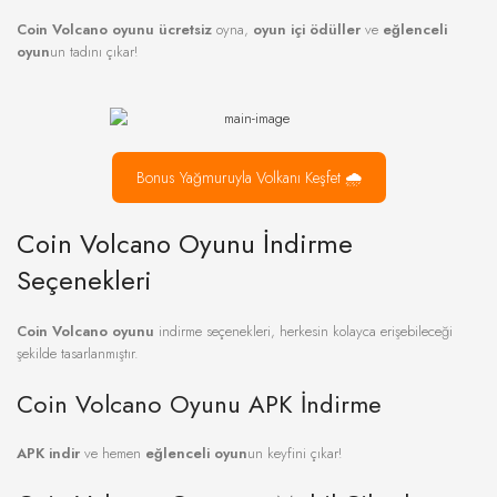
Coin Volcano oyunu ücretsiz
oyna,
oyun içi ödüller
ve
eğlenceli
oyun
un tadını çıkar!
Bonus Yağmuruyla Volkanı Keşfet 🌧️
Coin Volcano Oyunu İndirme
Seçenekleri
Coin Volcano oyunu
indirme seçenekleri, herkesin kolayca erişebileceği
şekilde tasarlanmıştır.
Coin Volcano Oyunu APK İndirme
APK indir
ve hemen
eğlenceli oyun
un keyfini çıkar!