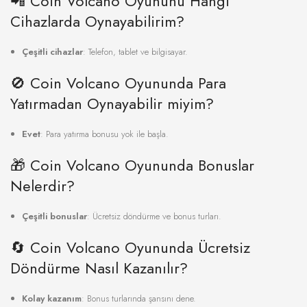
📲 Coin Volcano Oyununu Hangi
Cihazlarda Oynayabilirim?
Çeşitli cihazlar
: Telefon, tablet ve bilgisayar.
🚫 Coin Volcano Oyununda Para
Yatırmadan Oynayabilir miyim?
Evet
: Para yatırma bonusu yok ile başla.
🎁 Coin Volcano Oyununda Bonuslar
Nelerdir?
Çeşitli bonuslar
: Ücretsiz döndürme ve bonus turları.
🔄 Coin Volcano Oyununda Ücretsiz
Döndürme Nasıl Kazanılır?
Kolay kazanım
: Bonus turlarında şansını dene.