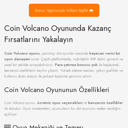
Bonus Yağmuruyla Volkanı Keşfet 🌧️
Coin Volcano Oyununda Kazanç
Fırsatlarını Yakalayın
Coin Volcano oyunu
, çevrimiçi slot oyunları arasında
heyecan verici bir
oyun deneyimi
sunar. Çeşitli platformlarda, indirilebilir APK dahil, güvenli ve
yasal bir şekilde oynayabilirsiniz.
Para yatırma bonusu yok
ile başlayarak,
benzersiz özelliklerin keyfini çıkarın. Yüksek ödeme oranları, çekici grafikler ve
kullanıcı dostu arayüz ile jackpot kazanma şansınızı artırın.
Coin Volcano Oyununun Özellikleri
Coin Volcano oyunu,
ücretsiz oyun seçenekleri
ve
benzersiz özellikler
ile doludur. Oyun incelemeleri, oyuncuların bu slot oyununu neden sevdiğini
açıklıyor.
🎰 Oyun Mekaniği ve Teması