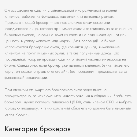
Он осуществляет сделки с финансовыми инструментами от имени
клиентов, работает на фондовых, товарных или валютных рынках.
Представляющий брокер — это независимое физическое или
юридическое лицо, которое принимает заявки от клиентов на заключение
биржевых сделок, но сам не ведёт их счета и не принимает деньги или
ценности в уплату депозита или маржи. Для операций на бирже
используются брокерские счета, где хранятся деньги, выделенные
клиентом на покупку ценных бумаг, а также полученный доход. Это
посредники, которые проводят сделки от имени частных инвесторов на
бирже. Стандартно, если брокер уже является клиентом банка, имеет его
карту, он сможет открыть счет онлайн, без посещения представительства
финансовой организации.
При открытии стандартного брокерского счета таких льгот не
предусмотрено, за исключением инвестирования в облигации. Чтобы стать
брокером, нужно получить лицензию ЦБ РФ, стать членом СРО и выбрать
торговую площадку. У таких компаний обязательно должна быть лицензия
Банка России.
Категории брокеров