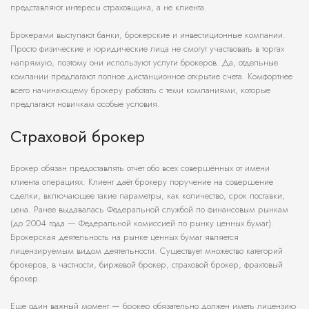
представляют интересы страховщика, а не клиента.
Брокерами выступают банки, брокерские и инвестиционные компании.
Просто физические и юридические лица не смогут участвовать в торгах
напрямую, поэтому они используют услуги брокеров. Да, отдельные
компании предлагают полное дистанционное открытие счета. Комфортнее
всего начинающему брокеру работать с теми компаниями, которые
предлагают новичкам особые условия.
Страховой брокер
Брокер обязан предоставлять отчёт обо всех совершённых от имени
клиента операциях. Клиент даёт брокеру поручение на совершение
сделки, включающее такие параметры, как количество, срок поставки,
цена. Ранее выдавалась Федеральной службой по финансовым рынкам
(до 2004 года — Федеральной комиссией по рынку ценных бумаг).
Брокерская деятельность на рынке ценных бумаг является
лицензируемым видом деятельности. Существует множество категорий
брокеров, в частности, биржевой брокер, страховой брокер, фрахтовый
брокер.
Еще один важный момент — брокер обязательно должен иметь лицензию