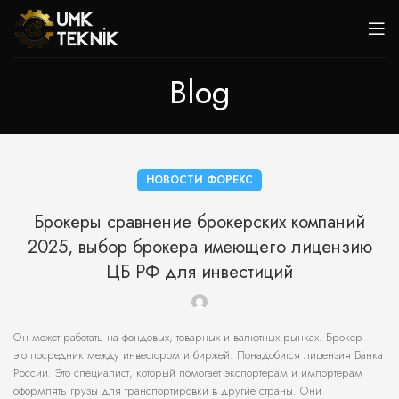
Blog
НОВОСТИ ФОРЕКС
Брокеры сравнение брокерских компаний
2025, выбор брокера имеющего лицензию
ЦБ РФ для инвестиций
Он может работать на фондовых, товарных и валютных рынках. Брокер —
это посредник между инвестором и биржей. Понадобится лицензия Банка
России. Это специалист, который помогает экспортерам и импортерам
оформлять грузы для транспортировки в другие страны. Они