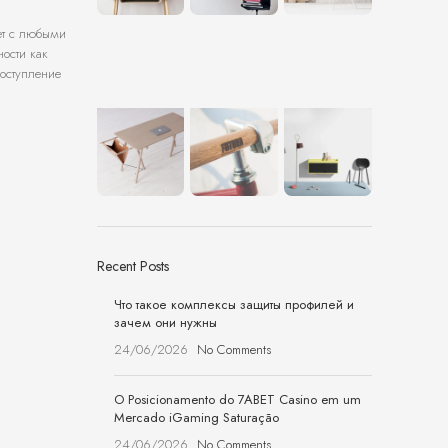
ет с любыми
ости как
поступление
Recent Posts
Что такое комплексы защиты профилей и
зачем они нужны
24/06/2026
No Comments
O Posicionamento do 7ABET Casino em um
Mercado iGaming Saturação
24/06/2026
No Comments