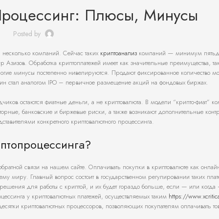
Процессинг: Плюсы, Минусы
Posted by
ь несколько компаний. Сейчас таких
криптоанализ
компаний — минимум пятьде
тур Азизов. Обработка криптоплатежей имеет как значительные преимущества, та
огие минусы постепенно нивелируются. Продают фиксированное количество мо
ин стал аналогом IPO – первичное размещение акций на фондовых биржах.
чиков остаются фиатные деньги, а не криптовалюта. В модели “крипто-фиат” к
торные, банковские и биржевые риски, а также возникают дополнительные контр
ставителями конкретного криптовалютного процессинга.
птопроцессинга?
 обратной связи на нашем сайте. Оплачивать покупки в криптовалюте как онлайн
му миру. Главный вопрос состоит в государственном регулировании таких плат
решения для работы с криптой, и их будет гораздо больше, если — или когда
оцессинга у криптовалютных платежей, осуществляемых таким
https://www.xcritic
 десятки криптовалютных процессоров, позволяющих покупателям оплачивать то