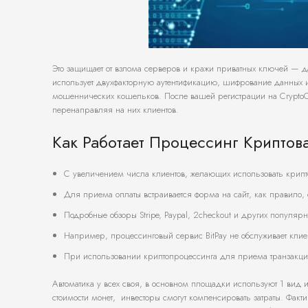
Это защищает от взлома серверов и кражи приватных ключей — да
использует двухфакторную аутентификацию, шифрование данных 
мошеннических кошельков. После вашей регистрации на CryptoCl
перенаправляя на них клиентов.
Как Работает Процессинг Криптов
С увеличением числа клиентов, желающих использовать крипто
Для приема оплаты встраивается форма на сайт, как правило,
Подробные обзоры Stripe, Paypal, 2checkout и других популярн
Например, процессинговый сервис BitPay не обслуживает кли
При использовании криптопроцессинга для приема транзакций
Автоматика у всех своя, в основном площадки используют 1 вид
стоимости монет, инвесторы смогут компенсировать затраты. Фак