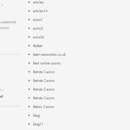
articles
 с
articles14
asino1
ьзователей.
рокого
asino3
asino3c
Balbet
beer-necessities.co.uk
Best online casino
Betista Casino
Betista Casino
Betista Casino
der
ad
Betista Casino
Betory Casino
blog
blog11