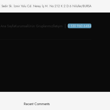
. Sedir Sk. İzmir Yolu Cd. Neray İş M. No:212 K:2 D:6 Nilüfer/BURSA
Ana Sayfa
Kurumsal
Ürün Gruplarımız
İletişim
0 530 960 6484
Recent Comments