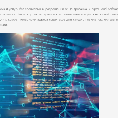
ары и услуги без специальных разрешений от Центробанка. CryptoCloud работа
ключения. Важно корректно отражать криптовалютные доходы в налоговой отчетн
ник, которая генерирует адреса кошельков для каждого платежа, отслеживает 
кции.