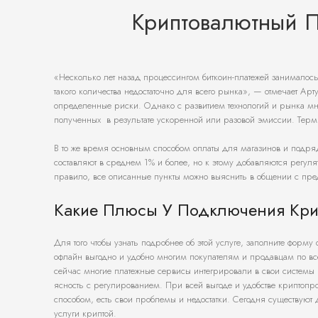
Криптовалютный 
«Несколько лет назад процессингом биткоин-платежей занималос
такого количества недостаточно для всего рынка», — отмечает Ар
определенные риски. Однако с развитием технологий и рынка мн
полученных в результате ускоренной или разовой эмиссии. Терм
В то же время основным способом оплаты для магазинов и подряд
составляют в среднем 1% и более, но к этому добавляются регуля
правило, все описанные пункты можно выяснить в общении с пред
Какие Плюсы У Подключения Кри
Для того чтобы узнать подробнее об этой услуге, заполните форму
офлайн выгодно и удобно многим покупателям и продавцам по все
сейчас многие платежные сервисы интегрировали в свои системы 
ясность с регулированием. При всей выгоде и удобстве криптопр
способом, есть свои проблемы и недостатки. Сегодня существуют
услуги криптой.