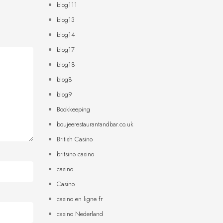
blog111
blog13
blog14
blog17
blog18
blog8
blog9
Bookkeeping
boujeerestaurantandbar.co.uk
British Casino
britsino casino
casino
Casino
casino en ligne fr
casino Nederland