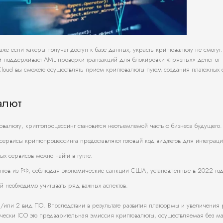
же если хакеры получат доступ к базе данных, украсть криптовалюту не смогут
и поддерживает AML-проверки транзакций для блокировки «грязных» денег от
oud вы сможете осуществлять прием криптовалюты путем создания платежных 
алют
валюту, криптопроцессинг становится неотъемлемой частью бизнеса будущего.
 сервисы криптопроцессинга предоставляют готовый код виджетов для интеграци
ых сервисов можно найти в гугле.
ентов из РФ, соблюдая экономические санкции США, установленные в 2022 год
 необходимо учитывать ряд важных аспектов.
 и/или 2 вид ПО. Впоследствии в результате развития платформы и увеличения
тически ICO это предварительная эмиссия криптовалюты, осуществляемая без м