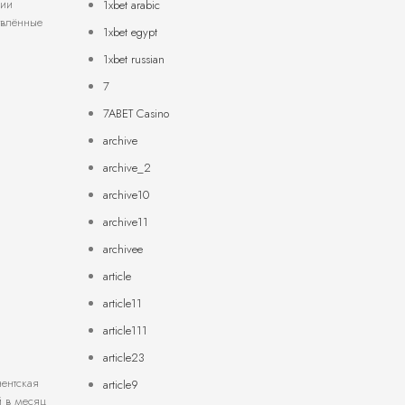
ции
1xbet arabic
влённые
1xbet egypt
1xbet russian
7
7ABET Casino
archive
archive_2
archive10
archive11
archivee
article
article11
article111
article23
ентская
article9
й в месяц