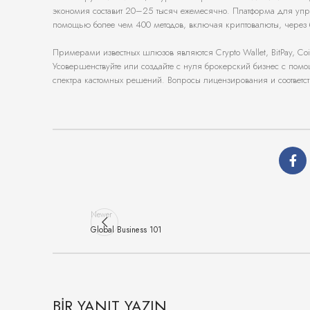
экономия составит 20–25 тысяч ежемесячно. Платформа для упра
помощью более чем 400 методов, включая криптовалюты, через
Примерами известных шлюзов являются Crypto Wallet, BitPay, Coi
Усовершенствуйте или создайте с нуля брокерский бизнес с пом
спектра кастомных решений. Вопросы лицензирования и соответств
Newer
Global Business 101
BIR YANIT YAZIN