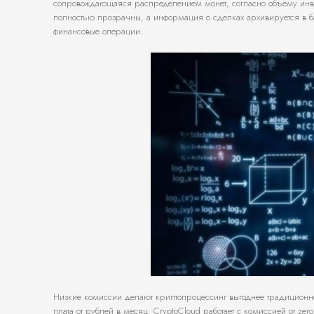
сопровождающаяся распределением монет, согласно объёму инве
полностью прозрачны, а информация о сделках архивируется в б
финансовые операции.
Низкие комиссии делают криптопроцессинг выгоднее традиционно
плата от рублей в месяц. CryptoCloud работает с комиссией от z