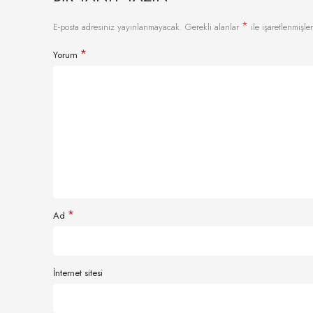
*
E-posta adresiniz yayınlanmayacak.
Gerekli alanlar
ile işaretlenmişler
*
Yorum
*
Ad
İnternet sitesi