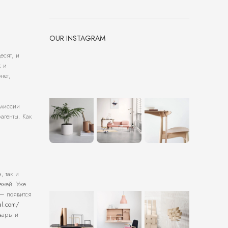
OUR INSTAGRAM
сят, и
к и
нет,
омиссии
агенты. Как
, так и
ежей. Уже
 — появится
al.com/
вары и