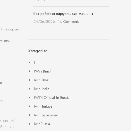
Как работают виртуальные машины
24/06/2026
No Comments
. Платформа
ссылок,
Kategoriler
1
1Win Brasil
1win Brazil
и.
1win India
1WIN Official In Russia
у.
1win Turkiye
1win uzbekistan
 рыночной
1winRussia
айнинга и