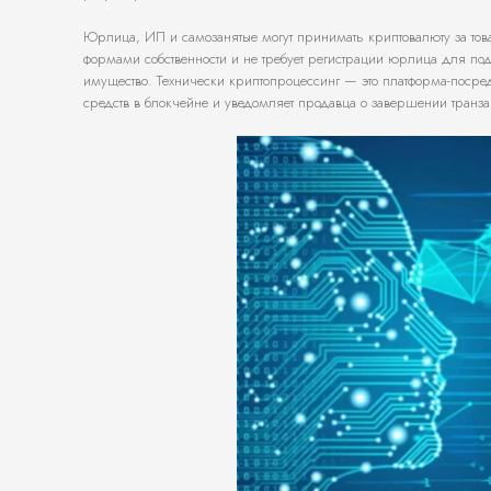
Юрлица, ИП и самозанятые могут принимать криптовалюту за тов
формами собственности и не требует регистрации юрлица для под
имущество. Технически криптопроцессинг — это платформа-посред
средств в блокчейне и уведомляет продавца о завершении транза