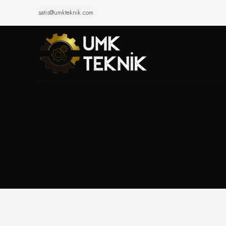
satis@umkteknik.com