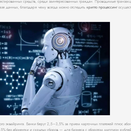
стированных средств, среди заинтересованных граждан. Проводимые транзак
азе данных, благодаря чему всегда можно отследить
крипто процессинг
осущест
го эквайринга. Банки берут 2,5–3,5% за прием карточных платежей плюс абон
ero,5% без абонентки и скрытых сборов — для бизнеса с оборотом миллион рубле