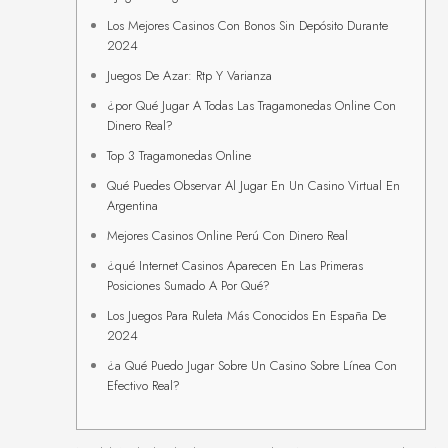
Los Mejores Casinos Con Bonos Sin Depósito Durante
2024
Juegos De Azar: Rtp Y Varianza
¿por Qué Jugar A Todas Las Tragamonedas Online Con
Dinero Real?
Top 3 Tragamonedas Online
Qué Puedes Observar Al Jugar En Un Casino Virtual En
Argentina
Mejores Casinos Online Perú Con Dinero Real
¿qué Internet Casinos Aparecen En Las Primeras
Posiciones Sumado A Por Qué?
Los Juegos Para Ruleta Más Conocidos En España De
2024
¿a Qué Puedo Jugar Sobre Un Casino Sobre Línea Con
Efectivo Real?