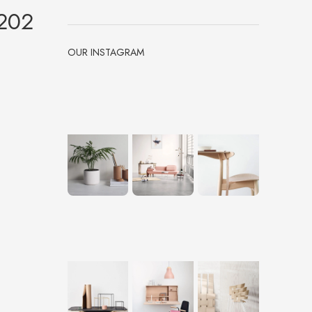
 202
OUR INSTAGRAM