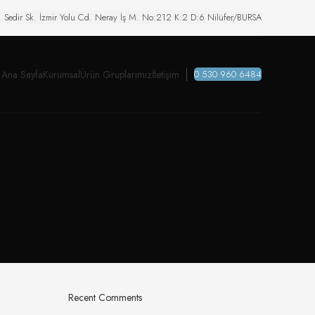
. Sedir Sk. İzmir Yolu Cd. Neray İş M. No:212 K:2 D:6 Nilüfer/BURSA
Ana Sayfa
Kurumsal
Ürün Gruplarımız
İletişim
0 530 960 6484
Recent Comments