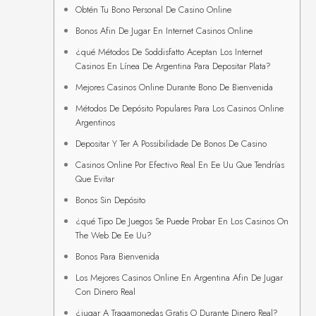
Obtén Tu Bono Personal De Casino Online
Bonos Afin De Jugar En Internet Casinos Online
¿qué Métodos De Soddisfatto Aceptan Los Internet
Casinos En Línea De Argentina Para Depositar Plata?
Mejores Casinos Online Durante Bono De Bienvenida
Métodos De Depósito Populares Para Los Casinos Online
Argentinos
Depositar Y Ter A Possibilidade De Bonos De Casino
Casinos Online Por Efectivo Real En Ee Uu Que Tendrías
Que Evitar
Bonos Sin Depósito
¿qué Tipo De Juegos Se Puede Probar En Los Casinos On
The Web De Ee Uu?
Bonos Para Bienvenida
Los Mejores Casinos Online En Argentina Afin De Jugar
Con Dinero Real
¿jugar A Tragamonedas Gratis O Durante Dinero Real?