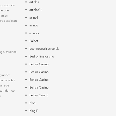
articles
e juegos de
articles14
mero te
iantes
asino1
ores explotan
asino3
asino3c
Balbet
beer-necessities.co.uk
pago, muchos
Best online casino
Betista Casino
Betista Casino
 grandes
Betista Casino
ragamonedas
ar este
Betista Casino
artida, lee
Betory Casino
e
blog
blog11