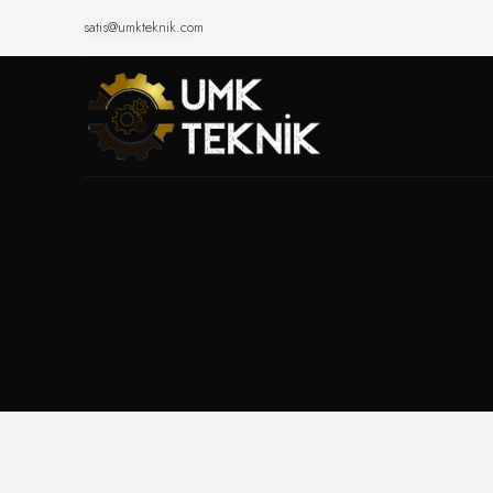
satis@umkteknik.com