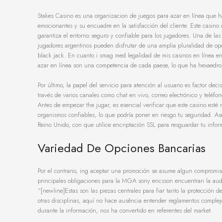
Stakes Casino es una organizacion de juegos para azar en línea que ha
emocionantes y su encuadre en la satisfacción del cliente. Este casino 
garantiza el entorno seguro y confiable para los jugadores. Una de las
jugadores argentinos pueden disfrutar de una amplia pluralidad de op
black jack. En cuanto i smag med legalidad de mis casinos en línea en
azar en línea son una competencia de cada paese, lo que ha hexaedro l
Por último, la papel del servicio para atención al usuario es factor d
través de varios canales como chat en vivo, correo electrónico y telé
Antes de empezar the jugar, es esencial verificar que este casino esté
organismos confiables, lo que podría poner en riesgo tu seguridad. As
Reino Unido, con que utilice encriptación SSL para resguardar tu infor
Variedad De Opciones Bancarias
Por el contrario, ing aceptar una promoción se asume algun compromiso
principales obligaciones para la MGA sony ericsson encuentran la audi
“[newline]Estas son las piezas centrales para fiar tanto la protección d
otras disciplinas, aquí no hace ausência entender reglamentos complejos
durante la información, nos ha convertido en referentes del market.