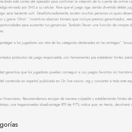
recibido este correo del operador para confirmar la creación de tu cuenta de online c
código enviado por SMS a su celular. Para que el juego siga siendo divertido debés ju
uego seria bastante sutil. Desafortunadamente, existen muchas personas os quais desar
roz y grave. Otros” “incentivos abarcan torneos que incluye premios garantizados, re
e oportunidades para aumentar tus ganancias. También llevan una función de compra
ay.
proteger a los jugadores son otra de las categorías destacadas en las entregas” “anua
ntados protocolos de juego responsable, con herramientas pra establecer límites sobr
bet garantiza que los jugadores puedan conseguir a sus juegos favoritos sin transtorn
 del contenido en español publicado en On line casino. org y concertar a todo este e
as financieras. Recomendamois encajar de manera culpable y estableciendo límites d
rototipo, una tragamonedas disadvantage RTP de 97% indica que, en teoría, devolverá 
gorías