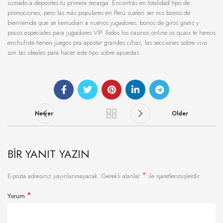
sumado a deposites tu primera recarga. Encontrás en totalidad tipo de
promociones, pero las más populares en Perú suelen ser mis bonos de
bienvenida que se kemudian a nuevos jugadores, bonos de giros gratis y
pocos especiales para jugadores VIP. Todos los casinos online os quais te hemos
enchufista tienen juegos pra apostar grandes cifras, las secciones sobre vivo
son las ideales para hacer este tipo sobre apuestas.
Newer
Older
BIR YANIT YAZIN
*
E-posta adresiniz yayınlanmayacak.
Gerekli alanlar
ile işaretlenmişlerdir
*
Yorum