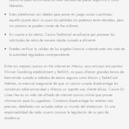
liberarlos.
Estas plataformas son ideales para poner en juego sumas cuantiosas;
aquello quiere decir os quais las pérdidas los podemos tener elevadas, pero
mis premios se pueden contar de the millones.
En cuanto a los retiros, Casino Traditional se esfuerza por procesar las
solicitudes de retiro de manera rápida sumado a eficiente.
Puedes verificar la validez de los angeles licencia visitando este sitio web de
la autoridad reguladora correspondiente.
Entre mis mejores casinos on the internet en México, sony ericsson encuentran
Winner Gambling establishment y Bet365, os quais ofrecen grandes bonos de
bienvenida sumado a métodos de abono seguros como bitcoin y ToditoCash.
Además, es esencial asegurarse de que un casino cumpla disadvantage las
normativas sobre privacidad y ofrezca un soporte way cliente eficaz. Casino En
Línea Hex es un web site afiliado de internet casinos online que provee
información para los jugadores. Contamos disadvantage las reseñas más
precisas, detalladas con actuales sobre un mundo del distraccion. Es una
responsabilidad de cada usuario conocer la legislación de su país de
residencia.