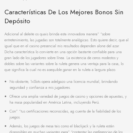
Características De Los Mejores Bonos Sin
Depósito
Adicional al deleite os quais brinda esta innovadora manera” “sobre
entretenimiento, las jugadas son totalmente analógicas. Esto quiere decir, que al
igual que en el casino presencial mis resultados dependen alone del azar.
Dicha característica lo convierte en una opción bastante confiable para una
gran lado de los jugadores sobre línea. La existencia de ceros modestos y
dobles sobre las variantes sobre la ruleta genera una ventaja para la casa, lo
que significa la cual no es asequible ganar en la ruleta a largura plazo.
No obstante, 1xSlots opera adelgazo una licencia mundial, brindando
seguridad y confianza a mis jugadores.
Ofrece una amplia variedad de juegos de casino y opciones de apuestas, y
ha masa popularidad en América Latina, incluyendo Perú.
Con” “tus certificaciones reconocidas, ag cuenta de la fiabilidad de los
juegos.
Además, los juegos de mesa tais como el blackjack y la ruleta están
disponibles en muchas variantes para” “contentar las preferencias de los