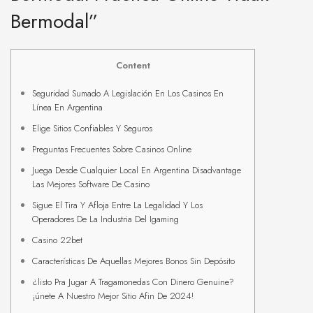
Bermodal”
Content
Seguridad Sumado A Legislación En Los Casinos En
Línea En Argentina
Elige Sitios Confiables Y Seguros
Preguntas Frecuentes Sobre Casinos Online
Juega Desde Cualquier Local En Argentina Disadvantage
Las Mejores Software De Casino
Sigue El Tira Y Afloja Entre La Legalidad Y Los
Operadores De La Industria Del Igaming
Casino 22bet
Características De Aquellas Mejores Bonos Sin Depósito
¿listo Pra Jugar A Tragamonedas Con Dinero Genuine?
¡únete A Nuestro Mejor Sitio Afin De 2024!