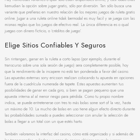
kemudian la opción sobre jugar gratis, sólo por diversión. Tan sólo busca una
variante que prefieras en nuestro relación de los mejores juegos de ruleta gratis
online. Jugar a una ruleta online tidak bermodal es muy facil y se juega con las
mismas reglas que los juegos de efectivo real. La única diferencia es o qual
juegas con dinero ficticio, o ‘créditos de juego’.
Elige Sitios Confiables Y Seguros
Sin rintangan, ganar en la ruleta a corto lapso (por ejemplo, durante el
transcurso sobre una sola sesión de juego) sera completamente posible, hoy
que la rendimiento de la incapere no está tan ponderada a favor del casino.
Las apuestas externas sony ericsson realizan colocando tu apuesta en opciones
fuera de la cuadrícula numerada de tapete. Estas apuestas aumentan tus
posibilidades de ganar en cada giro, si bien se pagan pequeno que una
apuesta interna al al menor riesgo para pérdida. Como tu propio nombre
indica, se puede entretenerse con tres to más bolas some sort of la vez, hasta
un máximo de 10. La mucho de bolas en uso tiene algun efecto directo durante
las probabilidades sumado a puedes seleccionar con anular la selección de
bolas a llegar a un total con un que estés harto.
También valoramos la interfaz del casino, cómo está organizado y si además de