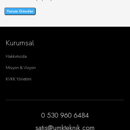
Kurumsal
Hakkımızda
Misyon & Vizyon
KVKK Yönetimi
0 530 960 6484
satis@umkteknik.com