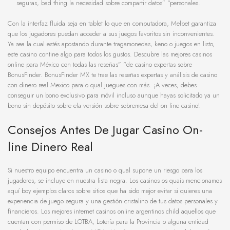
seguras, bad thing la necesidad sobre compartir datos” “personales.
Con la interfaz fluida seja en tablet lo que en computadora, Melbet garantiza
que los jugadores puedan acceder a sus juegos favoritos sin inconvenientes.
Ya sea la cual estés apostando durante tragamonedas, keno o juegos en listo,
este casino contine algo para todos los gustos. Descubre las mejores casinos
online para México con todas las reseñas” “de casino expertas sobre
BonusFinder. BonusFinder MX te trae las reseñas expertas y análisis de casino
con dinero real Mexico para o qual juegues con más. ¡A veces, debes
conseguir un bono exclusivo para móvil incluso aunque hayas solicitado ya un
bono sin depósito sobre ela versión sobre sobremesa del on line casino!
Consejos Antes De Jugar Casino On-
line Dinero Real
Si nuestro equipo encuentra un casino o qual supone un riesgo para los
jugadores, se incluye en nuestra lista negra. Los casinos os quais mencionamos
aquí boy ejemplos claros sobre sitios que ha sido mejor evitar si quieres una
experiencia de juego segura y una gestión cristalino de tus datos personales y
financieros. Los mejores internet casinos online argentinos child aquellos que
cuentan con permiso de LOTBA, Lotería para la Provincia o alguna entidad