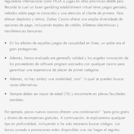
reguladora internacional como MGA si jugás en otras provincias delete país.
Recordá la cual un buen gambling establishment virtual tiene juegos geniales,
métodos sobre pago re conocidos y una atención al cliente de primera. Para
efetuar depósitos y retiros, Zodiac Casino ofrece una amplia diversidade de
opciones de pago, incluyendo tarjetas de crédito, billeteras electrónicas y
transferencias bancarias.
En los albores de aquellas juegos de casualidad en línea, un poker era el
gran protagonista.
Además, hemos evaluado are generally calidad y los angeles innovación de
los proveedores de software program asociados con qualquer casino para
garantizar una experiencia de placer de primer categoria.
Además, no hay solitary una modalidad, sino” “o qual se pueden buscar
varias alternativas.
Siempre debes ser mayor de edad (18) y encontrarte en plenas facultades
mentales.
Por ejemplo, pocos nuevos casinos ofrecen una combinación” “para giros gratis
y dinero de recompensas gratuitas. A continuación, te explicaremos qualquer
tipo en profundidad, incluyendo si ha sido necesario buscar códigos. Los
bonos sumado a promociones están disponibles una vez hagas el registro