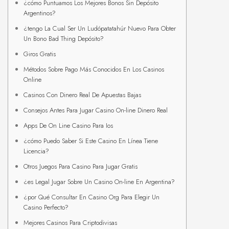
¿cómo Puntuamos Los Mejores Bonos Sin Depósito
Argentinos?
¿tengo La Cual Ser Un Ludópatatahúr Nuevo Para Obter
Un Bono Bad Thing Depósito?
Giros Gratis
Métodos Sobre Pago Más Conocidos En Los Casinos
Online
Casinos Con Dinero Real De Apuestas Bajas
Consejos Antes Para Jugar Casino On-line Dinero Real
Apps De On Line Casino Para Ios
¿cómo Puedo Saber Si Este Casino En Línea Tiene
Licencia?
Otros Juegos Para Casino Para Jugar Gratis
¿es Legal Jugar Sobre Un Casino On-line En Argentina?
¿por Qué Consultar En Casino Org Para Elegir Un
Casino Perfecto?
Mejores Casinos Para Criptodivisas