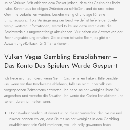
seine Verluste. Wir erklärten dem Zocker jedoch, dass das Casino das Recht
habe, Konten aus beliebigen Gründen zu schließen, und de uma keine
Gewinne beibehalten wurden, bestehe wenig Grundlage für eine
Entschädigung. Trotz Verlängerung der Beschwerdefrist lieferte der Spieler
wenig weiteren Informationen, seemed to be uns dazu veranlasste, die
Beschwerde als ungerechtfertigt abzulehnen. Wir haben die Antwort von der
Rechnungsabteilung erhalten. Sie besitzen teilweise Recht, es gibt ein
Auszahlungs-Rollback für 3 Transaktionen.
Vulkan Vegas Gambling Establishment –
Das Konto Des Spielers Wurde Gesperrt
Ich freue mich zu hören, wenn Sie Ihr Cash erhalten haben. Bitte beachten
Sie, wenn wir Ihre Beschwerde ablehnen, falls Sie nicht innerhalb des
vorgegebenen Zeitrahmens antworten. Ich habe meiner wenigkeit Ihren Fall
angesehen und verstehe die Situation. Ich werde das Casino kontaktieren und
sehen, durch ich helfen kann.
Höchstwahrscheinlich ist dieser Grund dieser Startverbot, den Sie nie und
nimmer nennen wollen, dass Sie mit meiner wenigkeit in dem Gambling
establishment kein Geld verdienen, weil ich belly gewonnen habe.