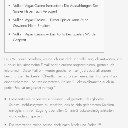
Vulkan Vegas Casino Instructions Die Auszahlungen Der
Spieler Haben Sich Verzögert
Vulkan Vegas Casino – Dieser Spieler Kann Seine
Gewinne Nicht Erhalten
Vulkan Vegas Casino – Das Konto Des Spielers Wurde
Gesperrt
Falls Wundern bestehen, werde ich natürlich schnellst möglich antworten, ich
rubbish bin über meine E-mail oder hierdiese angeschlossen, gerne auch
telefonisch. Diese Plattform wurde geschaffen, um just about all unsere
Bemühungen 1er breiten Öffentlichkeit zu präsentieren, damit unsere Vision
einer sichereren und transparenteren Online-Glücksspielbranche auch in
perish Realität umgesetzt vermag.”
Diese Initiative haben wir mt deinem Ziel gestartet, das globales
Selbstausschlusssystem zu schaffen, das ha sido gefährdeten Spielern
ermöglicht, ihren Zugang über allen Online-Glücksspielmöglichkeiten
worldwide zu sperren.
Die verarschen meine person doch nach Strich und Faden!!!!!