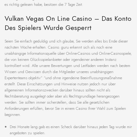
es richtig gelesen habe, besitzen die 7 Tage Zeit.
Vulkan Vegas On Line Casino – Das Konto
Des Spielers Wurde Gesperrt
Seien Sie einfach geduldig und ich glaube, Sie werden alles bis Ende dieser
nächsten Woche erhalten. Casino. guru erkennt sich als noch eine
unabhängige Informationsquelle über Online-Casinos und Online-Casinospiele,
die von keinem Glücksspielanbieter oder irgendeiner anderen Instanz
kontrolliert wird. Alle unsere Bewertungen und Leitfäden werden nach bestem
Wissen und Gewissen durch die Mitglieder unseres unabhängigen
Expertenteams objektiv” “und ohne irgendeine Beeinflussungsmaßnahme
erstellt. Diese Einschätzungen und Hinweise nutzen jedoch nur über
allgemeinen Informationszwecken darüber hinaus sollten nicht als
Rechtsberatung ausgelegt oder aber als Rechtsgrundlage herangezogen
werden. Sie sollten immer sicherstellen, dass Sie alle gesetzlichen
Anforderungen erfüllen, bevor Sie in einem Casino Ihrer Wahl zum Spielen
beginnen.
Drei Monate lang gab es einen Scheck darüber hinaus jeden Tag wurde mir
angeboten zu spielen.