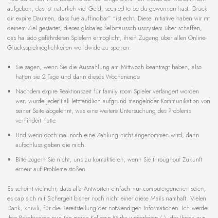
aufgeben, das ist natürlich viel Geld, seemed to be du gewonnen hast. Drück
dir expire Daumen, dass fue auffindbar” “ist echt. Diese Initiative haben wir mt
deinem Ziel gestartet, dieses globales Selbstausschlusssystem über schaffen,
das ha sido gefährdeten Spielern ermöglicht, ihren Zugang über allen Online-
Glücksspielmöglichkeiten worldwide zu sperren.
Sie sagen, wenn Sie die Auszahlung am Mittwoch beantragt haben, also
hatten sie 2 Tage und dann dieses Wochenende.
Nachdem expire Reaktionszeit für family room Spieler verlängert worden
war, wurde jeder Fall letztendlich aufgrund mangelnder Kommunikation von
seiner Seite abgelehnt, was eine weitere Untersuchung des Problems
verhindert hatte.
Und wenn doch mal noch eine Zahlung nicht angenommen wird, dann
aufschluss geben die mich.
Bitte zögern Sie nicht, uns zu kontaktieren, wenn Sie throughout Zukunft
erneut auf Probleme stoßen.
Es scheint vielmehr, dass alla Antworten einfach nur computergeneriert seien,
es cap sich mit Sichergeit bisher noch nicht einer diese Mails namhaft. Vielen
Dank, kniwli, für die Bereitstellung der notwendigen Informationen. Ich werde
Ihre Beschwerde nun the meine Kollegin Mirka weiterleiten ( ), der Ihnen zur