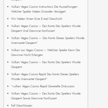
Vulkan Vegas Casino Instructions Die Auszahlungen
Welcher Spieler Haben Einander Verzögert
Wir Haben Ihnen Eine E-mail Geschickt:
Vulkan Vegas Casino – Das Konto Des Spielers Wurde
Gesperrt Und Gewinne Konfisziert
Vulkan Vegas Casino — Das Konto Dieses Spielers Wurde
Unerwartet Gesperrt”
Vulkan Las Vegas Casino – Welcher Spieler Kann Die
Gewinne Nicht Erlangen
Vulkan Vegas Casino – Das Konto Des Spielers Wurde
Gesperrt
Vulkan Vegas Casino Rapid Das Konto Dieses Spielers
Wurde Unerwartet Gesperrt”
“vulkan Vegas Casino Rapid Generelle Diskussion
Vulkan Vegas Casino – Das Konto Des Spielers Wurde
Gesperrt Sowie Gewinne Konfisziert
Fall Geschlossen