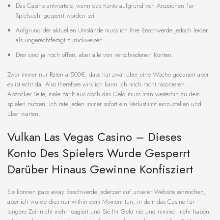
Das Casino antwortete, wenn das Konto aufgrund von Anzeichen 1er
Spielsucht gesperrt worden sei.
Aufgrund der aktuellen Umstände muss ich Ihre Beschwerde jedoch leider
als ungerechtfertigt zurückweisen.
Drei sind ja noch offen, aber alle von verschiedenen Konten…
Zwar immer nur Raten a 500€, dass hat zwar über eine Woche gedauert aber
es ist echt da. Also therefore wirklich kann ich mich nicht räsonieren…
Abzocker Seite, male zahlt aus doch das Geld muss man weiterhin zu dem
spielen nutzen. Ich rate jeden immer sofort ein Verlustlimit einzustellen und
über warten.
Vulkan Las Vegas Casino – Dieses
Konto Des Spielers Wurde Gesperrt
Darüber Hinaus Gewinne Konfisziert
Sie können pass away Beschwerde jederzeit auf unserer Website einreichen,
aber ich würde dies nur within dem Moment tun, in dem das Casino für
längere Zeit nicht mehr reagiert und Sie Ihr Geld nie und nimmer mehr haben.