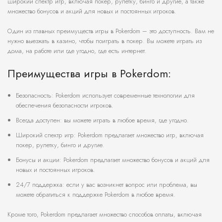
широкий спектр игр, включая покер, рулетку, бинго и другие, а также
множество бонусов и акций для новых и постоянных игроков.
Один из главных преимуществ игры в Pokerdom – это доступность. Вам не
нужно выезжать в казино, чтобы поиграть в покер. Вы можете играть из
дома, на работе или где угодно, где есть интернет.
Преимущества игры в Pokerdom:
Безопасность: Pokerdom использует современные технологии для
обеспечения безопасности игроков.
Всегда доступен: вы можете играть в любое время, где угодно.
Широкий спектр игр: Pokerdom предлагает множество игр, включая
покер, рулетку, бинго и другие.
Бонусы и акции: Pokerdom предлагает множество бонусов и акций для
новых и постоянных игроков.
24/7 поддержка: если у вас возникнет вопрос или проблема, вы
можете обратиться к поддержке Pokerdom в любое время.
Кроме того, Pokerdom предлагает множество способов оплаты, включая