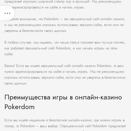
предлагает игрокам широкий спектр игр и функций. Мы рекомендуем
вам зарегистрироваться на сайте и начать играть.
Обратите внимание, что Pokerdom – это официальный сайт онлайн казино,
и мы не рекомендуем игрокам использовать зеркало сайта, если они не
уверены в безопасности своих данных.
В любом случае, мы надеем, что наша статья поможет вам лучше понять,
как работает официальный сайт Pokerdom, и как начать играть на этом
сайте.
Важно! Если вы ищете официальный сайт онлайн казино Pokerdom, то вам
нужно зарегистрироваться на сайте и начать играть. Мы не рекомендуем
игрокам использовать зеркало сайта, если они не уверены в безопасности
своих данных.
Преимущества игры в онлайн-казино
Pokerdom
Если вы ищете надежное и безопасное онлайн-казино, где можно играть в
покер, то Pokerdom – ваш выбор. Официальный сайт Pokerdom предлагает