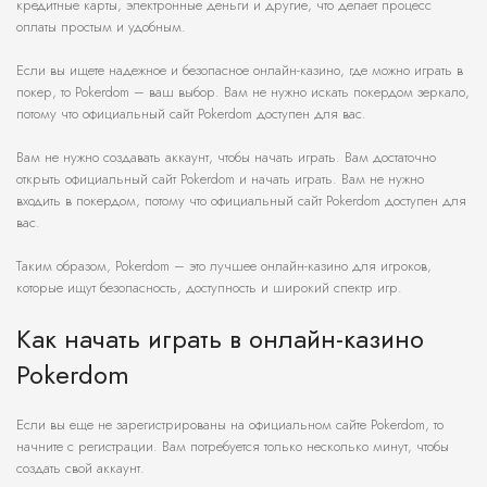
кредитные карты, электронные деньги и другие, что делает процесс
оплаты простым и удобным.
Если вы ищете надежное и безопасное онлайн-казино, где можно играть в
покер, то Pokerdom – ваш выбор. Вам не нужно искать покердом зеркало,
потому что официальный сайт Pokerdom доступен для вас.
Вам не нужно создавать аккаунт, чтобы начать играть. Вам достаточно
открыть официальный сайт Pokerdom и начать играть. Вам не нужно
входить в покердом, потому что официальный сайт Pokerdom доступен для
вас.
Таким образом, Pokerdom – это лучшее онлайн-казино для игроков,
которые ищут безопасность, доступность и широкий спектр игр.
Как начать играть в онлайн-казино
Pokerdom
Если вы еще не зарегистрированы на официальном сайте Pokerdom, то
начните с регистрации. Вам потребуется только несколько минут, чтобы
создать свой аккаунт.