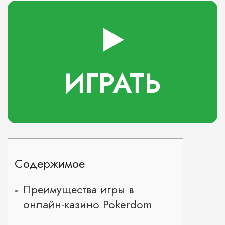
▶️
ИГРАТЬ
Содержимое
Преимущества игры в
онлайн-казино Pokerdom