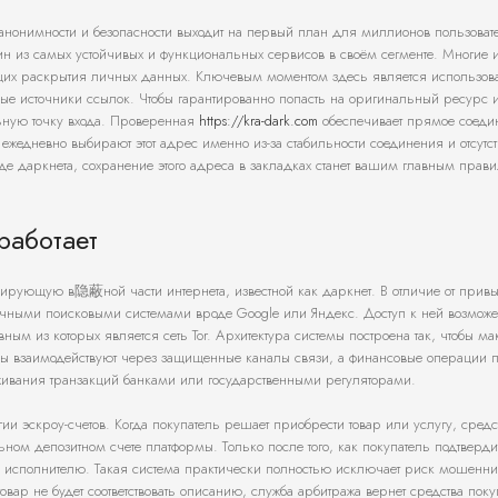
анонимности и безопасности выходит на первый план для миллионов пользоват
ин из самых устойчивых и функциональных сервисов в своём сегменте. Многие 
ющих раскрытия личных данных. Ключевым моментом здесь является использов
жные источники ссылок. Чтобы гарантированно попасть на оригинальный ресурс 
ьную точку входа. Проверенная
https://kra-dark.com
обеспечивает прямое соеди
жедневно выбирают этот адрес именно из-за стабильности соединения и отсутс
е даркнета, сохранение этого адреса в закладках станет вашим главным прав
работает
нирующую в隐蔽ной части интернета, известной как даркнет. В отличие от прив
бычными поисковыми системами вроде Google или Яндекс. Доступ к ней возмож
м из которых является сеть Tor. Архитектура системы построена так, чтобы м
вцы взаимодействуют через защищенные каналы связи, а финансовые операции 
еживания транзакций банками или государственными регуляторами.
и эскроу-счетов. Когда покупатель решает приобрести товар или услугу, средс
ом депозитном счете платформы. Только после того, как покупатель подтверди
ны исполнителю. Такая система практически полностью исключает риск мошенни
вар не будет соответствовать описанию, служба арбитража вернет средства поку