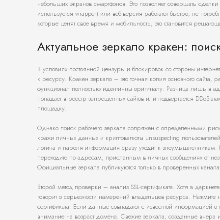
небольших экранов смартфонов. Это позволяет совершать сделки и 
используется wrapper) или веб-версия работают быстро, не потре
которые ценят свое время и мобильность, это становится решаю
Актуальное зеркало кракен: поис
В условиях постоянной цензуры и блокировок со стороны интерне
к ресурсу. Кракен зеркало – это точная копия основного сайта
функционал полностью идентичны оригиналу. Разница лишь в адре
попадает в реестр запрещенных сайтов или подвергается DDoS-ата
площадку.
Однако поиск рабочего зеркала сопряжен с определенными риск
кражи личных данных и криптовалюты unsuspecting пользователей
логина и пароля информация сразу уходит к злоумышленникам. К
переходите по адресам, присланным в личных сообщениях от не
Официальные зеркала публикуются только в проверенных каналах 
Второй метод проверки – анализ SSL-сертификата. Хотя в даркнет
говорит о серьезности намерений владельцев ресурса. Нажмите 
сертификата. Если данные совпадают с известной информацией о пл
внимание на возраст домена. Свежие зеркала, созданные вчера и