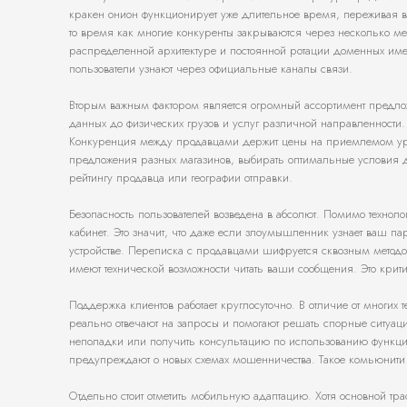
кракен онион функционирует уже длительное время, переживая в
то время как многие конкуренты закрываются через несколько мес
распределенной архитектуре и постоянной ротации доменных имен
пользователи узнают через официальные каналы связи.
Вторым важным фактором является огромный ассортимент предложе
данных до физических грузов и услуг различной направленности
Конкуренция между продавцами держит цены на приемлемом уровн
предложения разных магазинов, выбирать оптимальные условия дос
рейтингу продавца или географии отправки.
Безопасность пользователей возведена в абсолют. Помимо технол
кабинет. Это значит, что даже если злоумышленник узнает ваш пар
устройстве. Переписка с продавцами шифруется сквозным методо
имеют технической возможности читать ваши сообщения. Это кри
Поддержка клиентов работает круглосуточно. В отличие от многих
реально отвечают на запросы и помогают решать спорные ситуаци
неполадки или получить консультацию по использованию функцио
предупреждают о новых схемах мошенничества. Такое комьюнити 
Отдельно стоит отметить мобильную адаптацию. Хотя основной тра