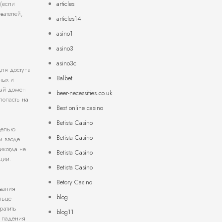
articles
 (если
вателей,
articles14
asino1
asino3
asino3c
для доступа
Balbet
ных и
ный домен
beer-necessities.co.uk
попасть на
Best online casino
Betista Casino
целью
Betista Casino
и вводе
икогда не
Betista Casino
ции.
Betista Casino
Betory Casino
ования
blog
льце
ратить
blog11
о падения