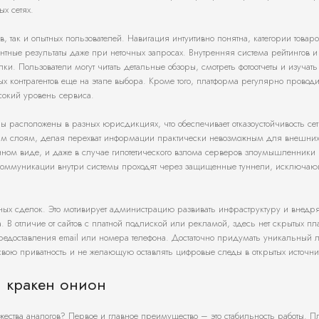
х сетях.
, так и опытных пользователей. Навигация интуитивно понятна, категории товаро
нтные результаты даже при неточных запросах. Внутренняя система рейтингов и
. Пользователи могут читать детальные обзоры, смотреть фотоотчеты и изучат
ных контрагентов еще на этапе выбора. Кроме того, платформа регулярно проводи
сокий уровень сервиса.
ры расположены в разных юрисдикциях, что обеспечивает отказоустойчивость се
ким слоям, делая перехват информации практически невозможным для внешни
ном виде, и даже в случае гипотетического взлома серверов злоумышленники 
 коммуникации внутри системы проходят через защищенные туннели, исключа
ых сделок. Это мотивирует администрацию развивать инфраструктуру и внедря
. В отличие от сайтов с платной подпиской или рекламой, здесь нет скрытых пл
 предоставления email или номера телефона. Достаточно придумать уникальный 
вою приватность и не желающую оставлять цифровые следы в открытых источни
 кракен онион
ества аналогов? Первое и главное преимущество – это стабильность работы. 