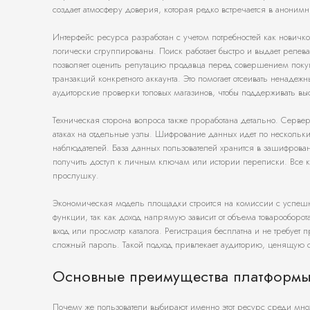
создает атмосферу доверия, которая редко встречается в анонимны
Интерфейс ресурса разработан с учетом потребностей как новичков
логически сгруппированы. Поиск работает быстро и выдает релева
позволяет оценить репутацию продавца перед совершением покупки
транзакций конкретного аккаунта. Это помогает отсеивать ненадеж
аудиторские проверки топовых магазинов, чтобы поддерживать вы
Техническая сторона вопроса также проработана детально. Серве
атаках на отдельные узлы. Шифрование данных идет по несколь
наблюдателей. База данных пользователей хранится в зашифрован
получить доступ к личным ключам или истории переписки. Все
прослушку.
Экономическая модель площадки строится на комиссии с успешн
функции, так как доход напрямую зависит от объема товарооборота
вход или просмотр каталога. Регистрация бесплатна и не требует
сложный пароль. Такой подход привлекает аудиторию, ценящую с
Основные преимущества платформы
Почему же пользователи выбирают именно этот ресурс среди множ