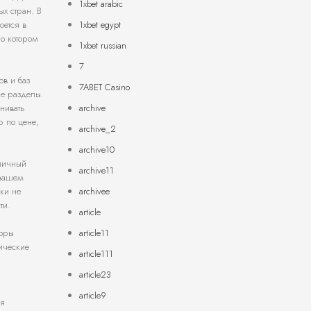
1xbet arabic
х стран. В
1xbet egypt
оется в
 о котором
1xbet russian
7
ов и баз
7ABET Casino
ые разделы.
archive
нивать
р по цене,
archive_2
archive10
 личный
archive11
 вашем
archivee
ки не
ти.
article
article11
торы
ические
article111
и
article23
article9
ля