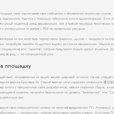
лощадки часто подписывает свои сообщения и объявления актуальных ссылок
ть подлинность подписи с помощью публичного ключа администрации. Если п
Это самый надежный метод верификации, хотя и требует некоторых технических н
я с инструкциями по работе с PGP на профильных ресурсах.
 Некоторые из них могут быть перегружены трафиком, другие – находиться на сл
ки, попробуйте перейти по другому адресу из списка официальных. Обычно их
 посредников или “гарантов”, которые предлагают открыть доступ за деньги. До
ты за вход – это стопроцентный скам.
на площадку
 действий, направленных на защиту вашей цифровой личности. Начать следует с
оследняя версия браузера Tor. Старые версии могут содержать уязвимости,通过
 только с официального сайта разработчиков, избегая сторонних сборок, в кот
мендуется изменить настройки безопасности на уровень “Безопасный” или “С
ьзуется для атак.
роверьте свою операционную систему на наличие вредоносного ПО. Антивирус д
кейлоггерам – программам, которые записывают нажатия клавиш. Если такое П