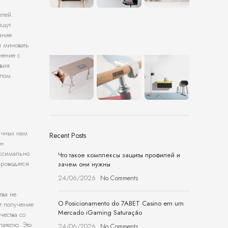
елей.
ищут
ание
и миновать
нение с
твия
илом
ычных нам
Recent Posts
ен
аксимально
Что такое комплексы защиты профилей и
проводятся
зачем они нужны
24/06/2026
No Comments
тва не
O Posicionamento do 7ABET Casino em um
т получение
Mercado iGaming Saturação
чества со
пателю. Это
24/06/2026
No Comments