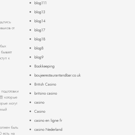
blog111
blog13
blog14
одпись
авыков от
blog17
blog18
абых
blog8
 бывает
blog9
ступ к
Bookkeeping
boujeerestaurantandbar.co.uk
British Casino
 подготовки
britsino casino
这些 которые
casino
орые могут
амый
Casino
casino en ligne fr
олжен быть
casino Nederland
О есть на