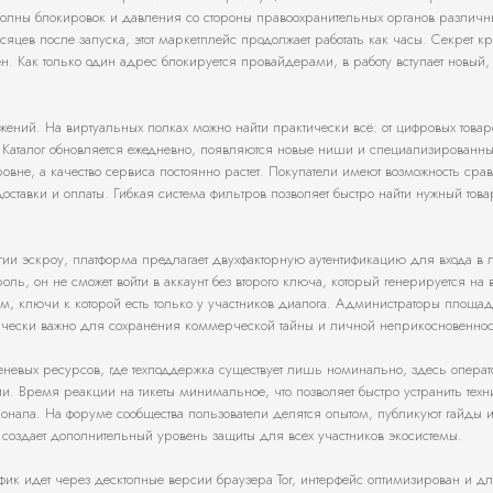
олны блокировок и давления со стороны правоохранительных органов различны
яцев после запуска, этот маркетплейс продолжает работать как часы. Секрет кр
. Как только один адрес блокируется провайдерами, в работу вступает новый,
ний. На виртуальных полках можно найти практически всё: от цифровых товар
. Каталог обновляется ежедневно, появляются новые ниши и специализированн
е, а качество сервиса постоянно растет. Покупатели имеют возможность срав
тавки и оплаты. Гибкая система фильтров позволяет быстро найти нужный това
огии эскроу, платформа предлагает двухфакторную аутентификацию для входа в
оль, он не сможет войти в аккаунт без второго ключа, который генерируется на
м, ключи к которой есть только у участников диалога. Администраторы площад
тически важно для сохранения коммерческой тайны и личной неприкосновеннос
 теневых ресурсов, где техподдержка существует лишь номинально, здесь опера
и. Время реакции на тикеты минимальное, что позволяет быстро устранить техн
нала. На форуме сообщества пользователи делятся опытом, публикуют гайды 
создает дополнительный уровень защиты для всех участников экосистемы.
фик идет через десктопные версии браузера Tor, интерфейс оптимизирован и д