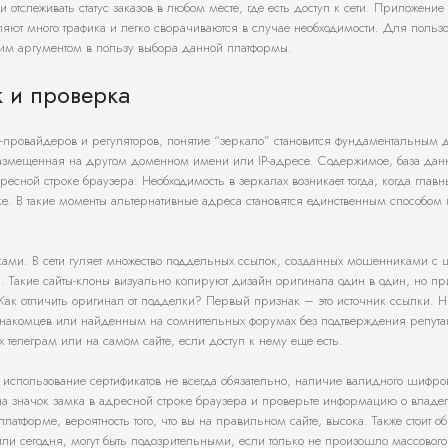
отслеживать статус заказов в любом месте, где есть доступ к сети. Приложение
бляют много трафика и легко сворачиваются в случае необходимости. Для пользо
щим аргументом в пользу выбора данной платформы.
к и проверка
т-провайдеров и регуляторов, понятие “зеркало” становится фундаментальным 
, размещенная на другом доменном имени или IP-адресе. Содержимое, база дан
сной строке браузера. Необходимость в зеркалах возникает тогда, когда глав
ке. В такие моменты альтернативные адреса становятся единственным способом 
ами. В сети гуляет множество поддельных ссылок, созданных мошенниками с 
. Такие сайты-клоны визуально копируют дизайн оригинала один в один, но пр
ак отличить оригинал от подделки? Первый признак – это источник ссылки. Н
знакомцев или найденным на сомнительных форумах без подтверждения репута
телеграм или на самом сайте, если доступ к нему еще есть.
е использование сертификатов не всегда обязательно, наличие валидного шифр
на значок замка в адресной строке браузера и проверьте информацию о владе
атформе, вероятность того, что вы на правильном сайте, высока. Также стоит об
ли сегодня, могут быть подозрительными, если только не произошло массовог