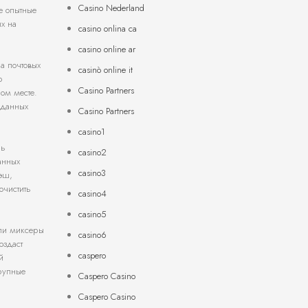
Casino Nederland
е опытные
ых на
casino onlina ca
casino online ar
на почтовых
casinò online it
о
Casino Partners
ом месте.
 данных
Casino Partners
casino1
нь
casino2
анных
casino3
эш,
очистить
casino4
casino5
или миксеры
casino6
оздаст
caspero
й
рупные
Caspero Casino
Caspero Casino