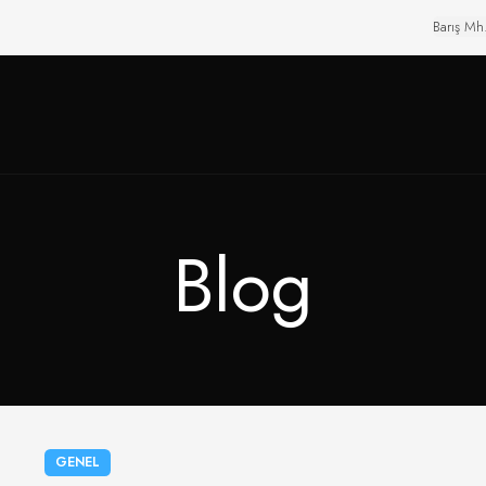
Barış Mh
Blog
GENEL