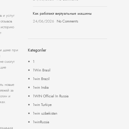
Как работают виртуальные машины
в и услуг
24/06/2026
No Comments
 отзывов
ь историю
т
Kategoriler
ти даже при
х
1
не смогут
ющие
1Win Brasil
1win Brazil
ть новые
1win India
атежей за
1WIN Official In Russia
логин и
ках.
1win Turkiye
1win uzbekistan
1winRussia
Площадка