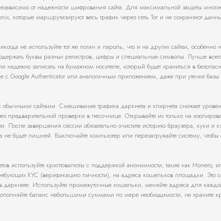
независимо от надежности шифрования сайта. Для максимальной защиты многи
nix, которые маршрутизируют весь трафик через сеть Tor и не сохраняют данн
гда не используйте тот же логин и пароль, что и на других сайтах, особенно 
одержать буквы разных регистров, цифры и специальные символы. Лучше всег
 надежно записать на бумажном носителе, который будет храниться в безопасн
е с Google Authenticator или аналогичным приложением, даже при утечке базы
 с обычными сайтами. Смешивание трафика даркнета и клирнета снижает урове
без предварительной проверки в песочнице. Открывайте их только на изолиров
и. После завершения сессии обязательно очистите историю браузера, куки и к
ка не будет лишней. Выключайте компьютер или перезагружайте систему, чтобы 
етов используйте криптовалюты с поддержкой анонимности, такие как Monero, 
требующих KYC (верификацию личности), на адреса кошельков площадки. Это с
 даркнете. Используйте промежуточные кошельки, меняйте адреса для каждо
пополняйте баланс небольшими суммами по мере необходимости, не храните к