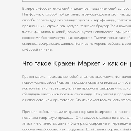
В мире цифровых технологий и децентрализованных сетей вопрос 
Платформа, о которой пойдет речь, зарекомендовала себя как од
способы попасть туда без лишних рисков и верификаций, требу
правильных инструментов доступа, таких как браузер Tor и наде
тысячи фишинговых копий, рекомендуется использовать официал
серверами без промежуточных редиректов. Тысячи пользователей е
скриптов, собирающих данные. Если вы намерены работать в сред
цифровой гигиены.
Что такое Кракен Маркет и как он 
Кракен маркет представляет собой сложную экосистему, функцио
поверхностных веб-сайтов, эта площадка скрыта от индексации о
исключительно через специальные протоколы шифрования, основны
обезличить участников торговых отношений. Покупатели и прода
с использованием криптовалют. Это исключает возможность отсл
Принцип работы площадки кракен зеркало базируется на технологи
поступают напрямую продавцу. Они замораживаются на специальн
заказа и его качество, деньги будут разблокированы и переведе
стороны недобросовестных продавцов. Если сделка сорвется или то