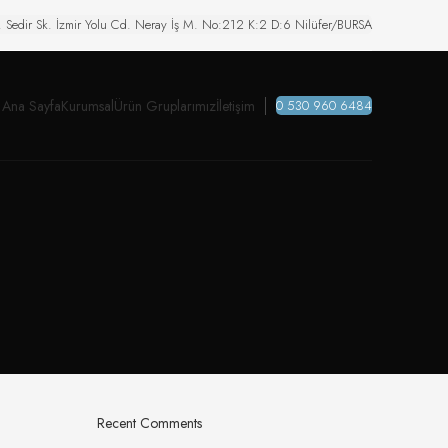
. Sedir Sk. İzmir Yolu Cd. Neray İş M. No:212 K:2 D:6 Nilüfer/BURSA
Ana Sayfa
Kurumsal
Ürün Gruplarımız
İletişim
0 530 960 6484
Recent Comments