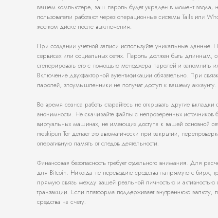
вашем компьютере, ваш пароль будет украден в момент ввода, 
пользователи работают через операционные системы Tails или Who
жестком диске после выключения.
При создании учетной записи используйте уникальные данные. Нико
сервисах или социальных сетях. Пароль должен быть длинным, с
сгенерировать его с помощью менеджера паролей и запомнить или
Включение двухфакторной аутентификации обязательно. При связк
паролей, злоумышленники не получат доступ к вашему аккаунту.
Во время сеанса работы старайтесь не открывать другие вкладки
анонимности. Не скачивайте файлы с непроверенных источников 
виртуальных машинах, не имеющих доступа к вашей основной сет
meskipun Tor делает это автоматически при закрытии, перепровер
оперативную память от следов деятельности.
Финансовая безопасность требует отдельного внимания. Для расч
для Bitcoin. Никогда не переводите средства напрямую с бирж, 
прямую связь между вашей реальной личностью и активностью в
транзакции. Если платформа поддерживает внутреннюю валюту, 
средства на счету.