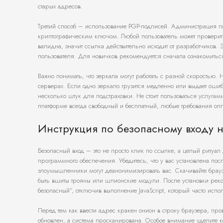
старых адресов.
Третий способ – использование PGP-подписей. Администрация п
криптографическим ключом. Любой пользователь может провери
валидна, значит ссылка действительно исходит от разработчиков. 
пользователя. Для новичков рекомендуется сначала ознакомитьс
Важно понимать, что зеркала могут работать с разной скоростью.
серверах. Если одно зеркало грузится медленно или выдает ошиб
несколько штук для подстраховки. Не стоит пользоваться услугами
платформе всегда свободный и бесплатный, любые требования опла
Инструкция по безопасному входу 
Безопасный вход – это не просто клик по ссылке, а целый ритуал
программного обеспечения. Убедитесь, что у вас установлена п
злоумышленники могут деанонимизировать вас. Скачивайте браузер
быть вшиты трояны или шпионские модули. После установки реко
безопасный”, отключив выполнение JavaScript, который часто испол
Перед тем как ввести адрес кракен онион в строку браузера, п
обновлен, а система просканирована. Особое внимание уделите 