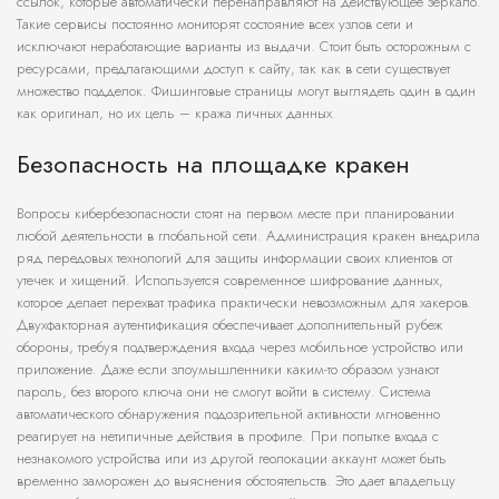
ссылок, которые автоматически перенаправляют на действующее зеркало.
Такие сервисы постоянно мониторят состояние всех узлов сети и
исключают неработающие варианты из выдачи. Стоит быть осторожным с
ресурсами, предлагающими доступ к сайту, так как в сети существует
множество подделок. Фишинговые страницы могут выглядеть один в один
как оригинал, но их цель – кража личных данных.
Безопасность на площадке кракен
Вопросы кибербезопасности стоят на первом месте при планировании
любой деятельности в глобальной сети. Администрация кракен внедрила
ряд передовых технологий для защиты информации своих клиентов от
утечек и хищений. Используется современное шифрование данных,
которое делает перехват трафика практически невозможным для хакеров.
Двухфакторная аутентификация обеспечивает дополнительный рубеж
обороны, требуя подтверждения входа через мобильное устройство или
приложение. Даже если злоумышленники каким-то образом узнают
пароль, без второго ключа они не смогут войти в систему. Система
автоматического обнаружения подозрительной активности мгновенно
реагирует на нетипичные действия в профиле. При попытке входа с
незнакомого устройства или из другой геолокации аккаунт может быть
временно заморожен до выяснения обстоятельств. Это дает владельцу