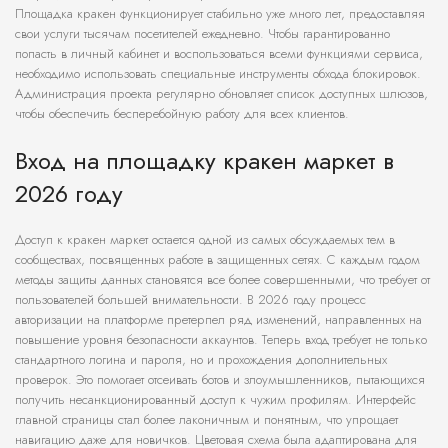
Площадка кракен функционирует стабильно уже много лет, предоставляя
свои услуги тысячам посетителей ежедневно. Чтобы гарантированно
попасть в личный кабинет и воспользоваться всеми функциями сервиса,
необходимо использовать специальные инструменты обхода блокировок.
Администрация проекта регулярно обновляет список доступных шлюзов,
чтобы обеспечить бесперебойную работу для всех клиентов.
Вход на площадку кракен маркет в
2026 году
Доступ к кракен маркет остается одной из самых обсуждаемых тем в
сообществах, посвященных работе в защищенных сетях. С каждым годом
методы защиты данных становятся все более совершенными, что требует от
пользователей большей внимательности. В 2026 году процесс
авторизации на платформе претерпел ряд изменений, направленных на
повышение уровня безопасности аккаунтов. Теперь вход требует не только
стандартного логина и пароля, но и прохождения дополнительных
проверок. Это помогает отсеивать ботов и злоумышленников, пытающихся
получить несанкционированный доступ к чужим профилям. Интерфейс
главной страницы стал более лаконичным и понятным, что упрощает
навигацию даже для новичков. Цветовая схема была адаптирована для