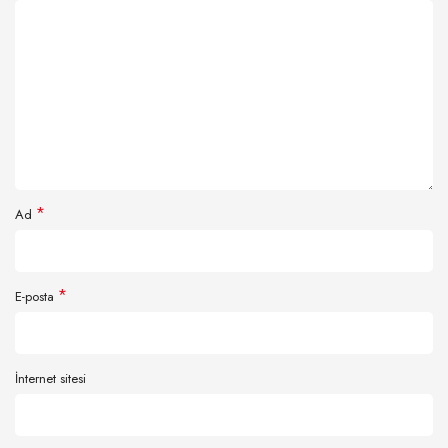
*
Ad
*
E-posta
İnternet sitesi