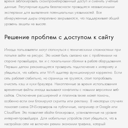
время заблокировать скомпрометированный доступ и сменить учетные
данные. Регулярные аудиты безопасности проводятся независимыми
экспертами для выявления потенциальных уязвимостей. Все
обнаруженные дыры оперативно закрываются, что поддерживает общий
уровень защиты на высоте.
Решение проблем с доступом к сайту
Иногда пользователи могут столкнуться с техническими сложностями при
попытке зайти на ресурс. Это может быть связано как с проблемами на
стороне провайдера, так и с локальными сбоями в работе оборудования.
Первым делом рекомендуется проверить подключение к интернету и
убедиться, что кабель или Wi-Fi адаптер функционируют корректно. Если
сеть работает стабильно, но страницы не грузятся, стоит попробовать
очистить кэш и куки браузера. Накопленные за время использования
временные файлы иногда вызывают конфликты с новыми версиями веб-
сайтов. Отключение расширений и плагинов также может помочь,
особенно если они блокируют скрипты или рекламу. В некоторых случаях
помогает смена DNS-серверов на публичные, например от Google или
Cloudflare. Это позволяет обойти блокировки, установленные на уровне
интернет-провайдера. Для мобильных устройств стоит убедиться, что в
настройках сети не включен режим экономии трафика, который