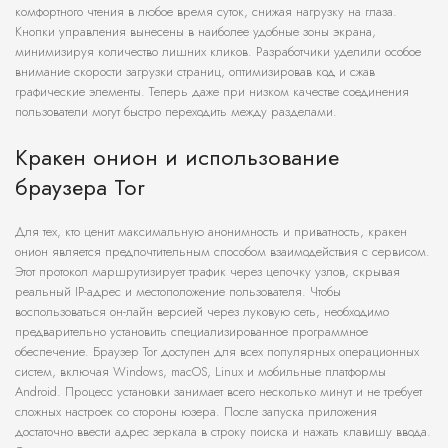
комфортного чтения в любое время суток, снижая нагрузку на глаза.
Кнопки управления вынесены в наиболее удобные зоны экрана,
минимизируя количество лишних кликов. Разработчики уделили особое
внимание скорости загрузки страниц, оптимизировав код и сжав
графические элементы. Теперь даже при низком качестве соединения
пользователи могут быстро переходить между разделами.
Кракен онион и использование
браузера Tor
Для тех, кто ценит максимальную анонимность и приватность, кракен
онион является предпочтительным способом взаимодействия с сервисом.
Этот протокол маршрутизирует трафик через цепочку узлов, скрывая
реальный IP-адрес и местоположение пользователя. Чтобы
воспользоваться он-лайн версией через луковую сеть, необходимо
предварительно установить специализированное программное
обеспечение. Браузер Tor доступен для всех популярных операционных
систем, включая Windows, macOS, Linux и мобильные платформы
Android. Процесс установки занимает всего несколько минут и не требует
сложных настроек со стороны юзера. После запуска приложения
достаточно ввести адрес зеркала в строку поиска и нажать клавишу ввода.