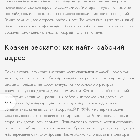
Соединение устанавливается автоматически, перенаправляя запросы
через несколько серверов по всему миру. Это гарантирует, что никто из
провайдеров или третьих лиц не сможет отследить историю посещений.
Важно помнить, что скорость работы в сети Tor может быть ниже привычной
из-за особенностей шифрования. Однако это небольшая плата за высокий
уровень конфиденциальности, который получает клиент.
Кракен зеркало: как найти рабочий
адрес
Поиск актуального кракен зеркало часто становится задачей номер один
для тех, кто столкнулся с блокировками со стороны интернет-провайдеров.
Зеркало представляет собой точную копию основного ресурса,
размещенную на другом доменном имени. Функционал обеих версий
полностью идентичен, разницы в работе интерфейса или доступных
опциях нет. Администрация проекта публикует новые адреса на
официальных каналах связи и форумах合作伙伴. Регулярная смена
доменов позволяет оперативно реагировать на действия регуляторов и
сохранять доступность сервиса. Пользователям рекомендуется сохранять
несколько рабочих ссылок в закладках браузера на случай, если одна из
них перестанет функционировать. Также можно использовать агрегаторы