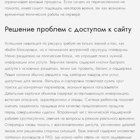
ограничивает фоновые процессы. Если ничего из перечисленного не
помогло, имеет смысл подождать некоторое время, так как возможны
временные технические работы на сервере.
Решение проблем с доступом к сайту
Успешная навигация по ресурсу требует не только знаний о том, как
обойти блокировки, но и понимания внутренней структуры платформы.
Меню разделено на логические блоки, что упрощает поиск нужной
информации или услуги. Верхняя панель содержит кнопки быстрого
доступа к основным разделам, таким как профиль, баланс и поддержка.
Левая колонка обычно отводится под категории товаров или услуг,
доступных для заказа. Фильтры и сортировка позволяют сузить круг
поиска до конкретных параметров, экономя время пользователя.
Детальные карточки объектов содержат исчерпывающую информацию,
включая описания, характеристики и отзывы. Система рейтингов помогает
оценить надежность продавца или качество предлагаемого продукта
перед совершением сделки. Встроенный чат с технической поддержкой
работает круглосуточно, отвечая на вопросы в режиме реального времени.
Операторы готовы помочь с восстановлением доступа, уточнением деталей
заказа или решением спорных ситуаций. База знаний содержит множество
полезных руководств и FAQ, где можно найти ответы на часто задаваемые