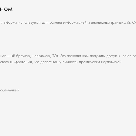
еном
а платформа используется для обмена информацией и анонимных транзакций. О
альный браузер, например, ТОr. Это позволит вам получить доступ к .onion са
невого шифрования, что делает вашу личность практически неуловимой.
комендаций: