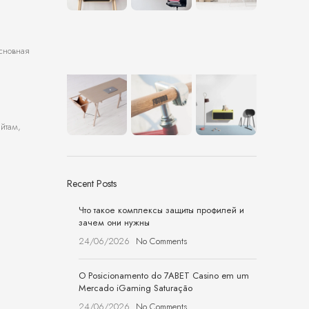
сновная
йтам,
Recent Posts
Что такое комплексы защиты профилей и
зачем они нужны
24/06/2026
No Comments
O Posicionamento do 7ABET Casino em um
Mercado iGaming Saturação
24/06/2026
No Comments