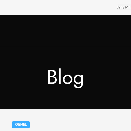
Barış Mh
Blog
GENEL