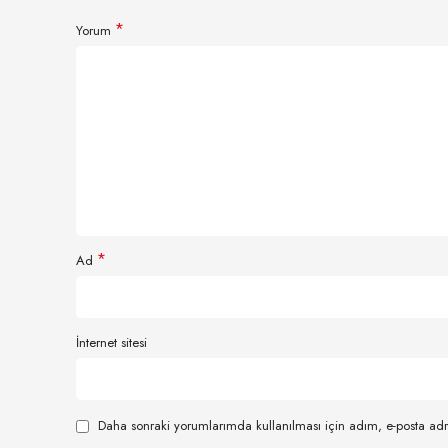
*
Yorum
*
Ad
İnternet sitesi
Daha sonraki yorumlarımda kullanılması için adım, e-posta adr