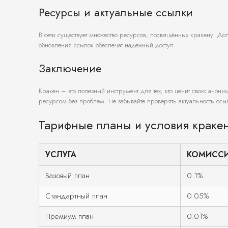
Ресурсы и актуальные ссылки
В сети существует множество ресурсов, посвящённых кракену. Д
обновления ссылок обеспечат надежный доступ.
Заключение
Кракен – это полезный инструмент для тех, кто ценит свою анон
ресурсом без проблем. Не забывайте проверять актуальность ссыл
Тарифные планы и условия краке
УСЛУГА
КОМИСС
Базовый план
0.1%
Стандартный план
0.05%
Премиум план
0.01%