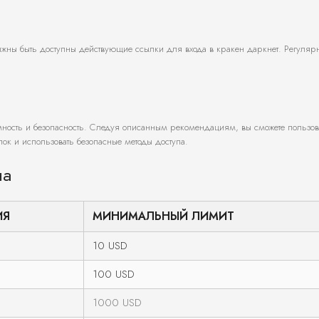
олжны быть доступны действующие ссылки для входа в кракен даркнет. Регуляр
имность и безопасность. Следуя описанным рекомендациям, вы сможете пользов
ок и использовать безопасные методы доступа.
на
ИЯ
МИНИМАЛЬНЫЙ ЛИМИТ
10 USD
100 USD
1000 USD