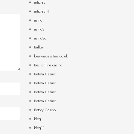
articles
articles14
asino1
asino3
asino3c
Balbet
beer-necessities.co.uk
Best online casino
Betista Casino
Betista Casino
Betista Casino
Betista Casino
Betory Casino
blog
blog11