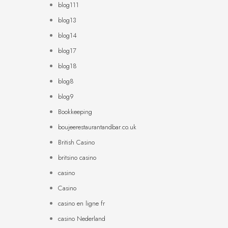
blog111
blog13
blog14
blog17
blog18
blog8
blog9
Bookkeeping
boujeerestaurantandbar.co.uk
British Casino
britsino casino
casino
Casino
casino en ligne fr
casino Nederland