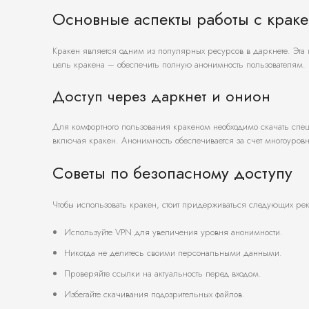
Основные аспекты работы с крак
Кракен является одним из популярных ресурсов в даркнете. Эт
цель кракена – обеспечить полную анонимность пользователям.
Доступ через даркнет и онион
Для комфортного пользования кракеном необходимо скачать специ
включая кракен. Анонимность обеспечивается за счет многоуров
Советы по безопасному доступу
Чтобы использовать кракен, стоит придерживаться следующих ре
Используйте VPN для увеличения уровня анонимности.
Никогда не делитесь своими персональными данными.
Проверяйте ссылки на актуальность перед входом.
Избегайте скачивания подозрительных файлов.