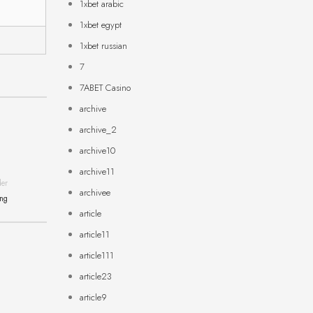
1xbet arabic
1xbet egypt
1xbet russian
7
7ABET Casino
archive
archive_2
archive10
archive11
der
archivee
ing
article
article11
article111
article23
article9