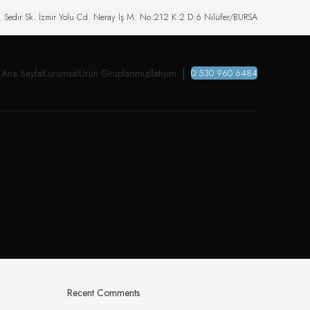
. Sedir Sk. İzmir Yolu Cd. Neray İş M. No:212 K:2 D:6 Nilüfer/BURSA
Ana Sayfa
Kurumsal
Ürün Gruplarımız
İletişim
0 530 960 6484
Recent Comments