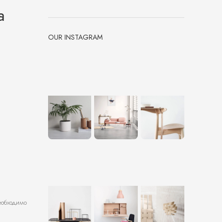
а
OUR INSTAGRAM
еобходимо