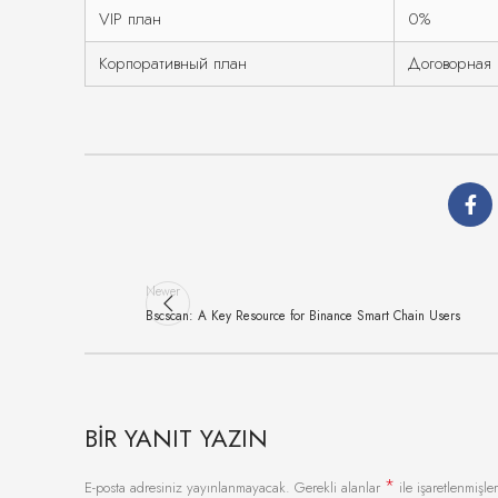
VIP план
0%
Корпоративный план
Договорная
Newer
Bscscan: A Key Resource for Binance Smart Chain Users
BIR YANIT YAZIN
*
E-posta adresiniz yayınlanmayacak.
Gerekli alanlar
ile işaretlenmişler