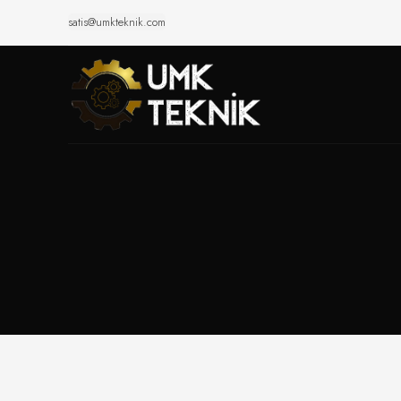
satis@umkteknik.com