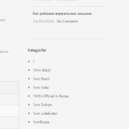
Как работают виртуальные машины
ные
24/06/2026
No Comments
Kategoriler
аться
1
1Win Brasil
1win Brazil
1win India
1WIN Official In Russia
1win Turkiye
1win uzbekistan
1winRussia