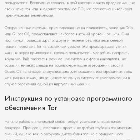
пользователя. Бесплатные сервисы в этой категории часто продают данные
своих клиентов или внедряют рекламное ПО, что полностью нивелирует
преимущества анонимности.
Операционные системы, ориентированные на приватность, такие как Tails
или Qubes OS, предоставляют наиболее высокий уровень защиты. Они
изолируют процессы друг от друга и перенаправляют весь сетевой
трафик через сеть Tor на системном уровне. Это предотвращает утечки
данных через приложения, которые пользователь мог забыть настроить
вручную. Tails работает в режиме Live-системы с флеш-накопителя, не
оставляя никаких следов на компьютере после завершения сессии.
Qubes OS использует виртуализацию для создания изолированных сред
для разных задач, что защищает основную систему от компрометации в
случае заражения одной из виртуальных машин.
Инструкция по установке программного
обеспечения Tor
Начало работы с анонимной сетью требует установки специального
браузера. Процесс инсталляции прост и не требует глубоких технических
знаний, однако важно загружать дистрибутив только с официального