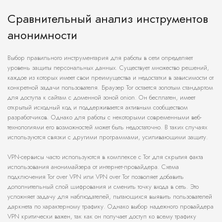
Сравнительный анализ инструментов
анонимности
Выбор правильного инструментария для работы в сети определяет
уровень защиты персональных данных. Существует множество решений,
каждое из которых имеет свои преимущества и недостатки в зависимости от
конкретной задачи пользователя. Браузер Tor остается золотым стандартом
для доступа к сайтам с доменной зоной onion. Он бесплатен, имеет
открытый исходный код и поддерживается активным сообществом
разработчиков. Однако для работы с некоторыми современными веб-
технологиями его возможностей может быть недостаточно. В таких случаях
используются связки с другими программами, усиливающими защиту.
VPN-сервисы часто используются в комплексе с Tor для скрытия факта
использования анонимайзера от интернет-провайдера. Схема
подключения Tor over VPN или VPN over Tor позволяет добавить
дополнительный слой шифрования и сменить точку входа в сеть. Это
усложняет задачу для наблюдателей, пытающихся выявить пользователей
даркнета по характерному трафику. Однако выбор надежного провайдера
VPN критически важен, так как он получает доступ ко всему трафику