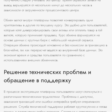
получению следует учитывать этот фактор. Время обработки заявки на
вывод варьируется от нескольких минут до нескольких часов в
зависимости от загруженности процессингового центра.
Обмен валют внутри платформы позволяет конвертировать одни
криптоактивы в другие по текущему курсу. Это удобно для пользователей,
которые хотят диверсифицировать свои активы или оплатить товар в той
валюте, которую принимает продавец. Курс обмена формируется на
основе данных с крупных бирж с небольшой наценкой сервиса.
Операции обмена происходят мгновенно и без комиссии за транзакцию в
блокчейне, так как перерасчет ведется во внутренней базе данных. Это
экономит время и средства пользователя по сравнению с
использованием внешних обменников.
Решение технических проблем и
обращение в поддержку
В процессе эксплуатации платформы пользователи могут столкнуться с
различными техническими трудностями. Проблемы с доступом,
зависания транзакций или ошибки интерфейса требуют оперативного
решения. Служба технической поддержки работает круглосуточно и готова
помочь в разрешении любых вопросов. Связаться с операторами можно