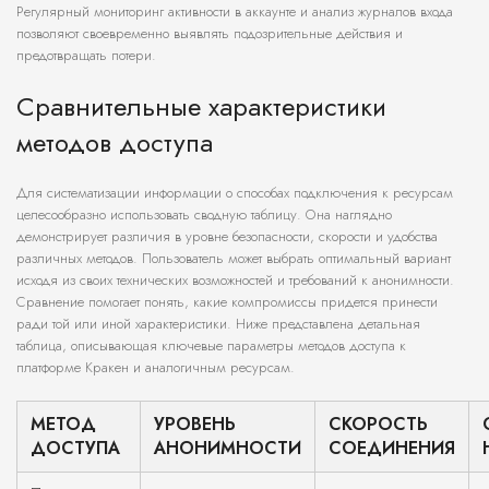
Регулярный мониторинг активности в аккаунте и анализ журналов входа
позволяют своевременно выявлять подозрительные действия и
предотвращать потери.
Сравнительные характеристики
методов доступа
Для систематизации информации о способах подключения к ресурсам
целесообразно использовать сводную таблицу. Она наглядно
демонстрирует различия в уровне безопасности, скорости и удобства
различных методов. Пользователь может выбрать оптимальный вариант
исходя из своих технических возможностей и требований к анонимности.
Сравнение помогает понять, какие компромиссы придется принести
ради той или иной характеристики. Ниже представлена детальная
таблица, описывающая ключевые параметры методов доступа к
платформе Кракен и аналогичным ресурсам.
МЕТОД
УРОВЕНЬ
СКОРОСТЬ
ДОСТУПА
АНОНИМНОСТИ
СОЕДИНЕНИЯ