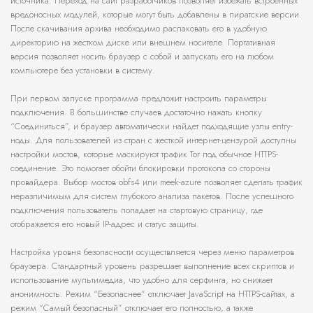
источника. Переход на сайт разработчиков позволяет избежать встроенных
вредоносных модулей, которые могут быть добавлены в пиратские версии.
После скачивания архива необходимо распаковать его в удобную
директорию на жестком диске или внешнем носителе. Портативная
версия позволяет носить браузер с собой и запускать его на любом
компьютере без установки в систему.
При первом запуске программа предложит настроить параметры
подключения. В большинстве случаев достаточно нажать кнопку
“Соединиться”, и браузер автоматически найдет подходящие узлы entry-
ноды. Для пользователей из стран с жесткой интернет-цензурой доступны
настройки мостов, которые маскируют трафик Tor под обычное HTTPS-
соединение. Это помогает обойти блокировки протокола со стороны
провайдера. Выбор мостов obfs4 или meek-azure позволяет сделать трафик
неразличимым для систем глубокого анализа пакетов. После успешного
подключения пользователь попадает на стартовую страницу, где
отображается его новый IP-адрес и статус защиты.
Настройка уровня безопасности осуществляется через меню параметров
браузера. Стандартный уровень разрешает выполнение всех скриптов и
использование мультимедиа, что удобно для серфинга, но снижает
анонимность. Режим “Безопаснее” отключает JavaScript на HTTPS-сайтах, а
режим “Самый безопасный” отключает его полностью, а также