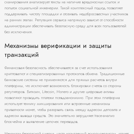
сканирования анализирует тексты на наличие вредоносных ссылок и
попыток социальной инженерии. Такой комплексный подход позволяет
поддерживать чистоту площадки и отсеивать недобросовестных участников
на ранних этапах. Репутация сервиса напрямую зависит от способности
администрации обеспечивать безопасную среду для всех пользователей
без исключения.
Механизмы верификации и защиты
транзакций
Финансовая безопасность обеспечивается за счет использования
криптовалют и специализированных протоколов обмена. Традиционные
банковские системы не применяются для прямых расчетов внутри
платформы, что исключает возможность блокировки счетов со стороны
регуляторов. Биткоин, Litecoin, Monero и другие цифровые активы
позволяют проводить платежи псевдоанонимно. При этом платформа
использует технику микширования или встроенные механизмы
приватности монет, чтобы разорвать связь между адресом депозита и
адресом вывода средств. Это значительно затрудняет.trace-анализ
блокчейна и выявление цепочек переводов.
Механизм безопасной сделки, часто называемый эскроу-сервисом, играет