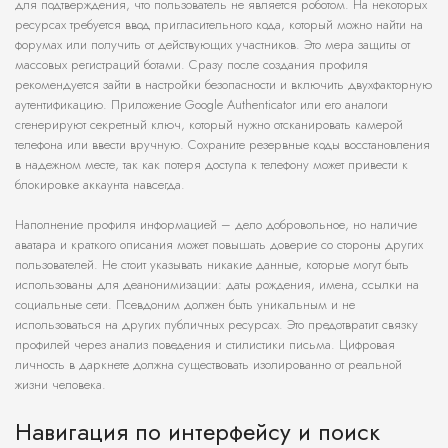
для подтверждения, что пользователь не является роботом. На некоторых
ресурсах требуется ввод пригласительного кода, который можно найти на
форумах или получить от действующих участников. Это мера защиты от
массовых регистраций ботами. Сразу после создания профиля
рекомендуется зайти в настройки безопасности и включить двухфакторную
аутентификацию. Приложение Google Authenticator или его аналоги
сгенерируют секретный ключ, который нужно отсканировать камерой
телефона или ввести вручную. Сохраните резервные коды восстановления
в надежном месте, так как потеря доступа к телефону может привести к
блокировке аккаунта навсегда.
Наполнение профиля информацией – дело добровольное, но наличие
аватара и краткого описания может повышать доверие со стороны других
пользователей. Не стоит указывать никакие данные, которые могут быть
использованы для деанонимизации: даты рождения, имена, ссылки на
социальные сети. Псевдоним должен быть уникальным и не
использоваться на других публичных ресурсах. Это предотвратит связку
профилей через анализ поведения и стилистики письма. Цифровая
личность в даркнете должна существовать изолированно от реальной
жизни человека.
Навигация по интерфейсу и поиск