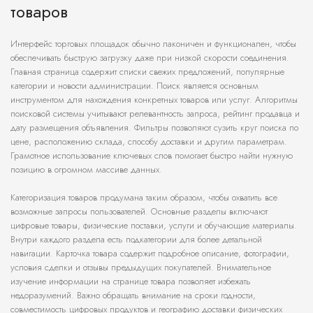
товаров
Интерфейс торговых площадок обычно лаконичен и функционален, чтобы
обеспечивать быструю загрузку даже при низкой скорости соединения.
Главная страница содержит списки свежих предложений, популярные
категории и новости администрации. Поиск является основным
инструментом для нахождения конкретных товаров или услуг. Алгоритмы
поисковой системы учитывают релевантность запроса, рейтинг продавца и
дату размещения объявления. Фильтры позволяют сузить круг поиска по
цене, расположению склада, способу доставки и другим параметрам.
Грамотное использование ключевых слов помогает быстро найти нужную
позицию в огромном массиве данных.
Категоризация товаров продумана таким образом, чтобы охватить все
возможные запросы пользователей. Основные разделы включают
цифровые товары, физические поставки, услуги и обучающие материалы.
Внутри каждого раздела есть подкатегории для более детальной
навигации. Карточка товара содержит подробное описание, фотографии,
условия сделки и отзывы предыдущих покупателей. Внимательное
изучение информации на странице товара позволяет избежать
недоразумений. Важно обращать внимание на сроки годности,
совместимость цифровых продуктов и географию доставки физических