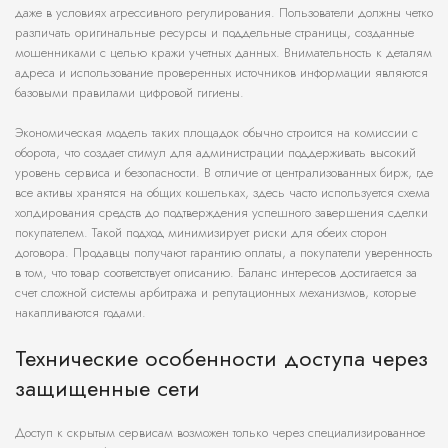
даже в условиях агрессивного регулирования. Пользователи должны четко
различать оригинальные ресурсы и поддельные страницы, созданные
мошенниками с целью кражи учетных данных. Внимательность к деталям
адреса и использование проверенных источников информации являются
базовыми правилами цифровой гигиены.
Экономическая модель таких площадок обычно строится на комиссии с
оборота, что создает стимул для администрации поддерживать высокий
уровень сервиса и безопасности. В отличие от централизованных бирж, где
все активы хранятся на общих кошельках, здесь часто используется схема
холдирования средств до подтверждения успешного завершения сделки
покупателем. Такой подход минимизирует риски для обеих сторон
договора. Продавцы получают гарантию оплаты, а покупатели уверенность
в том, что товар соответствует описанию. Баланс интересов достигается за
счет сложной системы арбитража и репутационных механизмов, которые
накапливаются годами.
Технические особенности доступа через
защищенные сети
Доступ к скрытым сервисам возможен только через специализированное