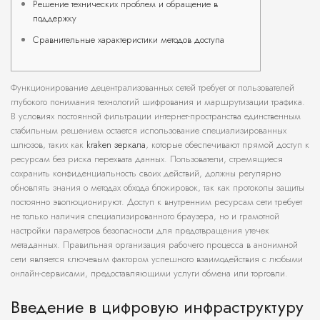
Решение технических проблем и обращение в
поддержку
Сравнительные характеристики методов доступа
Функционирование децентрализованных сетей требует от пользователей
глубокого понимания технологий шифрования и маршрутизации трафика.
В условиях постоянной фильтрации интернет-пространства единственным
стабильным решением остается использование специализированных
шлюзов, таких как
kraken зеркала
, которые обеспечивают прямой доступ к
ресурсам без риска перехвата данных. Пользователи, стремящиеся
сохранить конфиденциальность своих действий, должны регулярно
обновлять знания о методах обхода блокировок, так как протоколы защиты
постоянно эволюционируют. Доступ к внутренним ресурсам сети требует
не только наличия специализированного браузера, но и грамотной
настройки параметров безопасности для предотвращения утечек
метаданных. Правильная организация рабочего процесса в анонимной
сети является ключевым фактором успешного взаимодействия с любыми
онлайн-сервисами, предоставляющими услуги обмена или торговли.
Введение в цифровую инфраструктуру