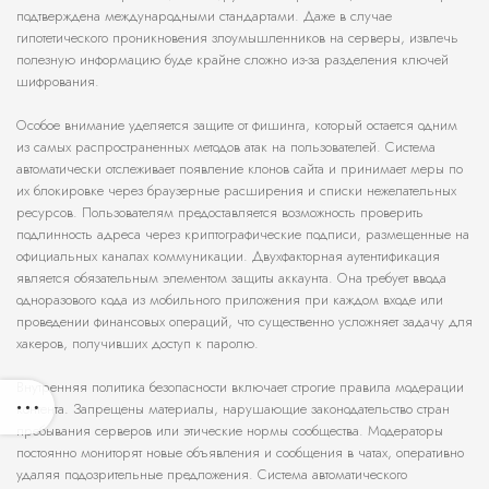
подтверждена международными стандартами. Даже в случае
гипотетического проникновения злоумышленников на серверы, извлечь
полезную информацию буде крайне сложно из-за разделения ключей
шифрования.
Особое внимание уделяется защите от фишинга, который остается одним
из самых распространенных методов атак на пользователей. Система
автоматически отслеживает появление клонов сайта и принимает меры по
их блокировке через браузерные расширения и списки нежелательных
ресурсов. Пользователям предоставляется возможность проверить
подлинность адреса через криптографические подписи, размещенные на
официальных каналах коммуникации. Двухфакторная аутентификация
является обязательным элементом защиты аккаунта. Она требует ввода
одноразового кода из мобильного приложения при каждом входе или
проведении финансовых операций, что существенно усложняет задачу для
хакеров, получивших доступ к паролю.
Внутренняя политика безопасности включает строгие правила модерации
контента. Запрещены материалы, нарушающие законодательство стран
пребывания серверов или этические нормы сообщества. Модераторы
постоянно мониторят новые объявления и сообщения в чатах, оперативно
удаляя подозрительные предложения. Система автоматического