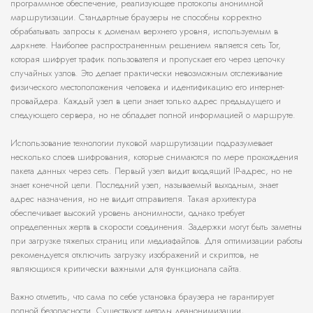
программное обеспечение, реализующее протоколы анонимной
маршрутизации. Стандартные браузеры не способны корректно
обрабатывать запросы к доменам верхнего уровня, используемым в
даркнете. Наиболее распространенным решением является сеть Tor,
которая шифрует трафик пользователя и пропускает его через цепочку
случайных узлов. Это делает практически невозможным отслеживание
физического местоположения человека и идентификацию его интернет-
провайдера. Каждый узел в цепи знает только адрес предыдущего и
следующего сервера, но не обладает полной информацией о маршруте.
Использование технологии луковой маршрутизации подразумевает
несколько слоев шифрования, которые снимаются по мере прохождения
пакета данных через сеть. Первый узел видит входящий IP-адрес, но не
знает конечной цели. Последний узел, называемый выходным, знает
адрес назначения, но не видит отправителя. Такая архитектура
обеспечивает высокий уровень анонимности, однако требует
определенных жертв в скорости соединения. Задержки могут быть заметны
при загрузке тяжелых страниц или медиафайлов. Для оптимизации работы
рекомендуется отключить загрузку изображений и скриптов, не
являющихся критически важными для функционала сайта.
Важно отметить, что сама по себе установка браузера не гарантирует
полной безопасности. Существуют методы деанонимизации,