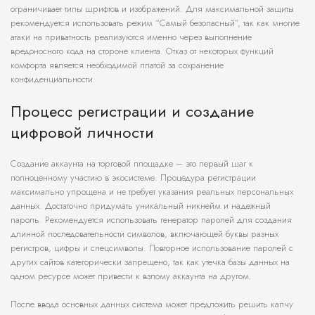
ограничивает типы шрифтов и изображений. Для максимальной защиты
рекомендуется использовать режим “Самый безопасный”, так как многие
атаки на приватность реализуются именно через выполнение
вредоносного кода на стороне клиента. Отказ от некоторых функций
комфорта является необходимой платой за сохранение
конфиденциальности.
Процесс регистрации и создание
цифровой личности
Создание аккаунта на торговой площадке – это первый шаг к
полноценному участию в экосистеме. Процедура регистрации
максимально упрощена и не требует указания реальных персональных
данных. Достаточно придумать уникальный никнейм и надежный
пароль. Рекомендуется использовать генератор паролей для создания
длинной последовательности символов, включающей буквы разных
регистров, цифры и спецсимволы. Повторное использование паролей с
других сайтов категорически запрещено, так как утечка базы данных на
одном ресурсе может привести к взлому аккаунта на другом.
После ввода основных данных система может предложить решить капчу