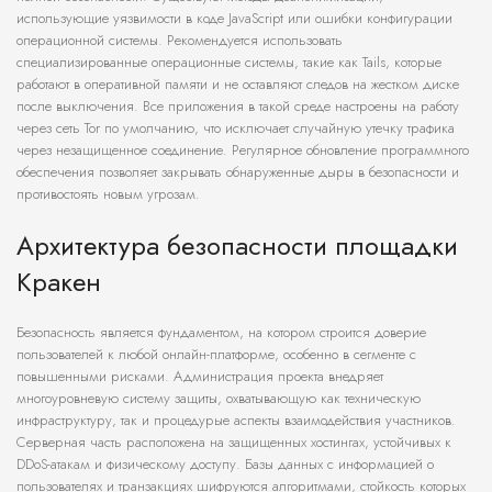
использующие уязвимости в коде JavaScript или ошибки конфигурации
операционной системы. Рекомендуется использовать
специализированные операционные системы, такие как Tails, которые
работают в оперативной памяти и не оставляют следов на жестком диске
после выключения. Все приложения в такой среде настроены на работу
через сеть Tor по умолчанию, что исключает случайную утечку трафика
через незащищенное соединение. Регулярное обновление программного
обеспечения позволяет закрывать обнаруженные дыры в безопасности и
противостоять новым угрозам.
Архитектура безопасности площадки
Кракен
Безопасность является фундаментом, на котором строится доверие
пользователей к любой онлайн-платформе, особенно в сегменте с
повышенными рисками. Администрация проекта внедряет
многоуровневую систему защиты, охватывающую как техническую
инфраструктуру, так и процедурые аспекты взаимодействия участников.
Серверная часть расположена на защищенных хостингах, устойчивых к
DDoS-атакам и физическому доступу. Базы данных с информацией о
пользователях и транзакциях шифруются алгоритмами, стойкость которых