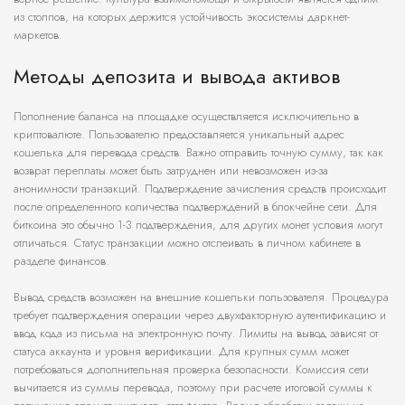
из столпов, на которых держится устойчивость экосистемы даркнет-
маркетов.
Методы депозита и вывода активов
Пополнение баланса на площадке осуществляется исключительно в
криптовалюте. Пользователю предоставляется уникальный адрес
кошелька для перевода средств. Важно отправить точную сумму, так как
возврат переплаты может быть затруднен или невозможен из-за
анонимности транзакций. Подтверждение зачисления средств происходит
после определенного количества подтверждений в блокчейне сети. Для
биткоина это обычно 1-3 подтверждения, для других монет условия могут
отличаться. Статус транзакции можно отслеивать в личном кабинете в
разделе финансов.
Вывод средств возможен на внешние кошельки пользователя. Процедура
требует подтверждения операции через двухфакторную аутентификацию и
ввод кода из письма на электронную почту. Лимиты на вывод зависят от
статуса аккаунта и уровня верификации. Для крупных сумм может
потребоваться дополнительная проверка безопасности. Комиссия сети
вычитается из суммы перевода, поэтому при расчете итоговой суммы к