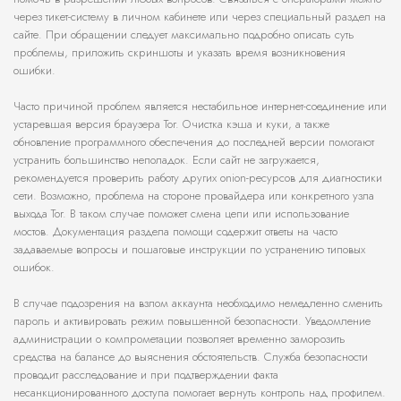
через тикет-систему в личном кабинете или через специальный раздел на
сайте. При обращении следует максимально подробно описать суть
проблемы, приложить скриншоты и указать время возникновения
ошибки.
Часто причиной проблем является нестабильное интернет-соединение или
устаревшая версия браузера Tor. Очистка кэша и куки, а также
обновление программного обеспечения до последней версии помогают
устранить большинство неполадок. Если сайт не загружается,
рекомендуется проверить работу других onion-ресурсов для диагностики
сети. Возможно, проблема на стороне провайдера или конкретного узла
выхода Tor. В таком случае поможет смена цепи или использование
мостов. Документация раздела помощи содержит ответы на часто
задаваемые вопросы и пошаговые инструкции по устранению типовых
ошибок.
В случае подозрения на взлом аккаунта необходимо немедленно сменить
пароль и активировать режим повышенной безопасности. Уведомление
администрации о компрометации позволяет временно заморозить
средства на балансе до выяснения обстоятельств. Служба безопасности
проводит расследование и при подтверждении факта
несанкционированного доступа помогает вернуть контроль над профилем.