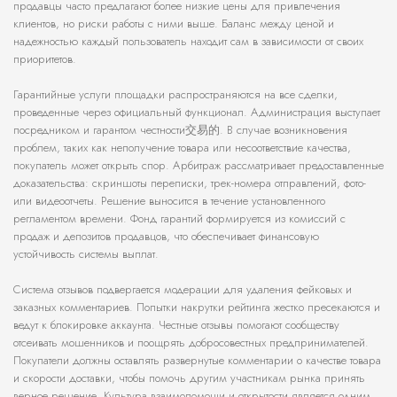
продавцы часто предлагают более низкие цены для привлечения
клиентов, но риски работы с ними выше. Баланс между ценой и
надежностью каждый пользователь находит сам в зависимости от своих
приоритетов.
Гарантийные услуги площадки распространяются на все сделки,
проведенные через официальный функционал. Администрация выступает
посредником и гарантом честности交易的. В случае возникновения
проблем, таких как неполучение товара или несоответствие качества,
покупатель может открыть спор. Арбитраж рассматривает предоставленные
доказательства: скриншоты переписки, трек-номера отправлений, фото-
или видеоотчеты. Решение выносится в течение установленного
регламентом времени. Фонд гарантий формируется из комиссий с
продаж и депозитов продавцов, что обеспечивает финансовую
устойчивость системы выплат.
Система отзывов подвергается модерации для удаления фейковых и
заказных комментариев. Попытки накрутки рейтинга жестко пресекаются и
ведут к блокировке аккаунта. Честные отзывы помогают сообществу
отсеивать мошенников и поощрять добросовестных предпринимателей.
Покупатели должны оставлять развернутые комментарии о качестве товара
и скорости доставки, чтобы помочь другим участникам рынка принять
верное решение. Культура взаимопомощи и открытости является одним