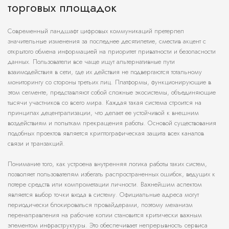
торговых площадок
Современный ландшафт цифровых коммуникаций претерпел
значительные изменения за последнее десятилетие, сместив акцент с
открытого обмена информацией на приоритет приватности и безопасности
данных. Пользователи все чаще ищут альтернативные пути
взаимодействия в сети, где их действия не подвергаются тотальному
мониторингу со стороны третьих лиц. Платформы, функционирующие в
этом сегменте, представляют собой сложные экосистемы, объединяющие
тысячи участников со всего мира. Каждая такая система строится на
принципах децентрализации, что делает ее устойчивой к внешним
воздействиям и попыткам прекращения работы. Основой существования
подобных проектов является криптографическая защита всех каналов
связи и транзакций.
Понимание того, как устроена внутренняя логика работы таких систем,
позволяет пользователям избегать распространенных ошибок, ведущих к
потере средств или компрометации личности. Важнейшим аспектом
является выбор точки входа в систему. Официальные адреса могут
периодически блокироваться провайдерами, поэтому механизм
перенаправления на рабочие копии становится критически важным
элементом инфраструктуры. Это обеспечивает непрерывность сервиса