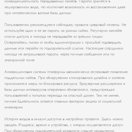
конфиденциальность передаваемых пакетов. Пароли хранятся в
хешированном виде, что исключает возможность их восстановления даже
при гипотетическом взломе базы данных.
Пользователям рекомендуется соблюдать правила цифровой гигиены. Не
используйте один и тот же пароль на разных сайтах. Регулярно меняйте
ключи доступа и никогда не передавайте их третьим лицам.
Остерегайтесь писем от якобы администрации с просьбой подтвердить
данные или перейти по подозрительной ссылке. Настоящие сотрудники
никогда не запрашивают пароль через личные сообщения или по
электронной почте.
Антифишинговая система платформы автоматически отслеживает появление
поддельных сайтов. При обнаружении клонирования дизайна и контента
принимаются меры по блокировке ресурса. Браузерные расширения и
базы данных антивирусов оперативно обновляются, предупреждая
пользователей о попытках перехода на опасный домен. Тем не менее,
личная бдительность остается главным фактором защиты от социальной
инженерии.
История входов в аккаунт доступна в настройках профиля. Здесь можно
увидеть IP-адреса, время и устройства, с которых осуществлялся доступ.
При обнаружении подозрительной активности следует немедленно