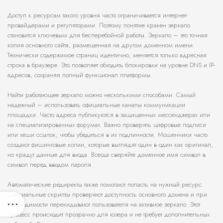
Доступ к ресурсам такого уровня часто ограничивается интернет-
провайдерами и регуляторами. Поэтому понятие кракен зеркало
становится ключевым для бесперебойной работы. Зеркало – это точная
копия основного сайта, размещенная на другом доменном имени.
Технически содержимое страниц идентично, меняется только адресная
строка в браузере. Это позволяет обходить блокировки на уровне DNS и IP-
адресов, сохраняя полный функционал платформы.
Найти работающее зеркало можно несколькими способами. Самый
надежный – использовать официальные каналы коммуникации
площадки. Часто адреса публикуются в защищенных мессенджерах или
на специализированных форумах. Важно проверять цифровые подписи
или хеши ссылок, чтобы убедиться в их подлинности. Мошенники часто
создают фишинговые копии, которые выглядят один в один как оригинал,
но крадут данные для входа. Всегда сверяйте доменное имя символ в
символ перед вводом пароля.
Автоматические редиректы также помогают попасть на нужный ресурс.
Специальные скрипты проверяют доступность основного домена и при
необходимости перекидывают пользователя на активное зеркало. Этот
процесс происходит прозрачно для юзера и не требует дополнительных