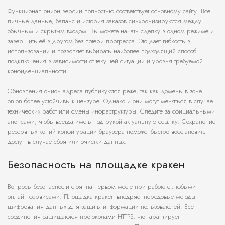
Функционал онион версии полностью соответствует основному сайту. Все
личные данные, баланс и история заказов синхронизируются между
обычным и скрытым входом. Вы можете начать сделку в одном режиме и
завершить её в другом без потери прогресса. Это дает гибкость в
использовании и позволяет выбирать наиболее подходящий способ
подключения в зависимости от текущей ситуации и уровня требуемой
конфиденциальности.
Обновления онион адреса публикуются реже, так как домены в зоне
onion более устойчивы к цензуре. Однако и они могут меняться в случае
технических работ или смены инфраструктуры. Следите за официальными
анонсами, чтобы всегда иметь под рукой актуальную ссылку. Сохранение
резервных копий конфигурации браузера поможет быстро восстановить
доступ в случае сбоя или очистки данных.
Безопасность на площадке кракен
Вопросы безопасности стоят на первом месте при работе с любыми
онлайн-сервисами. Площадка кракен внедряет передовые методы
шифрования данных для защиты информации пользователей. Все
соединения защищаются протоколами HTTPS, что гарантирует