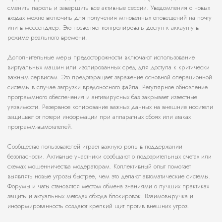
сменить пароль и завершить все активные сессии. Уведомления о новых
входах можно включить для получения мгновенных оповещений на почту
или в мессенджер. Это позволяет контролировать доступ к аккаунту в
режиме реального времени.
Дополнительные меры предосторожности включают использование
виртуальных машин или изолированных сред для доступа к критически
важным сервисам. Это предотвращает заражение основной операционной
системы в случае загрузки вредоносного файла. Регулярное обновление
программного обеспечения и антивирусных баз закрывает известные
уязвимости. Резервное копирование важных данных на внешние носители
защищает от потери информации при аппаратных сбоях или атаках
программ-вымогателей.
Сообщество пользователей играет важную роль в поддержании
безопасности. Активные участники сообщают о подозрительных счетах или
схемах мошенничества модераторам. Коллективный опыт помогает
выявлять новые угрозы быстрее, чем это делают автоматические системы.
Форумы и чаты становятся местом обмена знаниями о лучших практиках
защиты и актуальных методах обхода блокировок. Взаимовыручка и
информированность создают крепкий щит против внешних угроз.