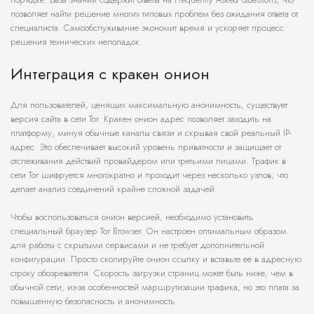
позволяет найти решение многих типовых проблем без ожидания ответа от
специалиста. Самообслуживание экономит время и ускоряет процесс
решения технических неполадок.
Интеграция с кракен онион
Для пользователей, ценящих максимальную анонимность, существует
версия сайта в сети Tor. Кракен онион адрес позволяет заходить на
платформу, минуя обычные каналы связи и скрывая свой реальный IP-
адрес. Это обеспечивает высокий уровень приватности и защищает от
отслеживания действий провайдером или третьими лицами. Трафик в
сети Tor шифруется многократно и проходит через несколько узлов, что
делает анализ соединений крайне сложной задачей.
Чтобы воспользоваться онион версией, необходимо установить
специальный браузер Tor Browser. Он настроен оптимальным образом
для работы с скрытыми сервисами и не требует дополнительной
конфигурации. Просто скопируйте онион ссылку и вставьте её в адресную
строку обозревателя. Скорость загрузки страниц может быть ниже, чем в
обычной сети, из-за особенностей маршрутизации трафика, но это плата за
повышенную безопасность и анонимность.