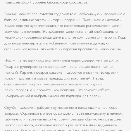
повышает общий уровень безопасности сообщества.
Личный кабинет пользователя содержит всю необходимую информацию о
балансе, активных заказах и истории операций. Здесь можно настроить
двухфакторную аутентификацию, что настоятельно рекомендуется делать
всем без исключения. Это добавляет дополнительный слой защиты от
несанкционированного входа даже в случае компрометации пароля. Коды
для входа генерируются в мобильном приложении и действуют
ограниченное время, что делает их перехват практически невозможным.
Навигация по разделам осуществляется через удобное главное меню.
Товары сгруппированы по категориям, что упрощает поиск нужных
позиций. Карточки товаров содержат подробное описание, фотографии,
условия доставки и отзывы предыдущих покупателей. Перед
совершением покупки рекомендуется внимательно изучить
рейтингпродавца и прочитать комментарии. Это поможет избежать
недоразумений и выбрать надежного партнера для сделки.
Служба поддержки работает круглосуточно и готова ответить на любые
вопросы. Обратиться к операторам можно через тикет-систему в личном
кабинете или через чат на сайте. Время реакции обычно не превышает
нескольких часов, а сложные вопросы решаются в индивидуальном
порядке. База знаний содержит ответы на Frequently Asked Questions, что