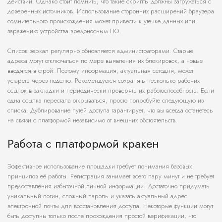
действий. Однако стоит помнить, что такие скрипты должны загружаться с
доверенных источников. Использование сторонних расширений браузера
сомнительного происхождения может привести к утечке данных или
заражению устройства вредоносным ПО.
Список зеркал регулярно обновляется администраторами. Старые
адреса могут отключаться по мере выявления их блокировок, а новые
вводятся в строй. Поэтому информация, актуальная сегодня, может
устареть через неделю. Рекомендуется сохранять несколько рабочих
ссылок в закладки и периодически проверять их работоспособность. Если
одна ссылка перестала открываться, просто попробуйте следующую из
списка. Дублирование путей доступа гарантирует, что вы всегда останетесь
на связи с платформой независимо от внешних обстоятельств.
Работа с платформой кракен
Эффективное использование площадки требует понимания базовых
принципов её работы. Регистрация занимает всего пару минут и не требует
предоставления избыточной личной информации. Достаточно придумать
уникальный логин, сложный пароль и указать актуальный адрес
электронной почты для восстановления доступа. Некоторые функции могут
быть доступны только после прохождения простой верификации, что