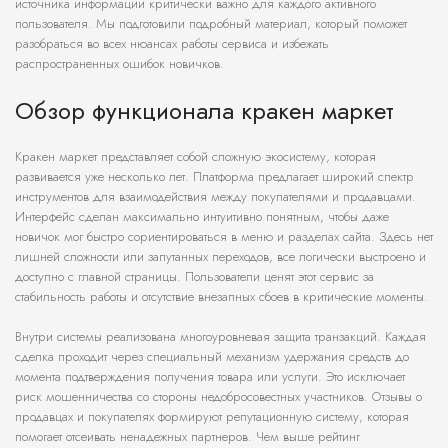
источника информации критически важно для каждого активного
пользователя. Мы подготовили подробный материал, который поможет
разобраться во всех нюансах работы сервиса и избежать
распространенных ошибок новичков.
Обзор функционала кракен маркет
Кракен маркет представляет собой сложную экосистему, которая
развивается уже несколько лет. Платформа предлагает широкий спектр
инструментов для взаимодействия между покупателями и продавцами.
Интерфейс сделан максимально интуитивно понятным, чтобы даже
новичок мог быстро сориентироваться в меню и разделах сайта. Здесь нет
лишней сложности или запутанных переходов, все логически выстроено и
доступно с главной страницы. Пользователи ценят этот сервис за
стабильность работы и отсутствие внезапных сбоев в критические моменты.
Внутри системы реализована многоуровневая защита транзакций. Каждая
сделка проходит через специальный механизм удержания средств до
момента подтверждения получения товара или услуги. Это исключает
риск мошенничества со стороны недобросовестных участников. Отзывы о
продавцах и покупателях формируют репутационную систему, которая
помогает отсеивать ненадежных партнеров. Чем выше рейтинг