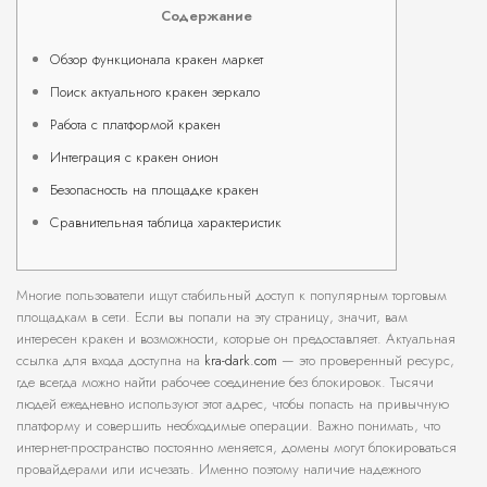
Содержание
Обзор функционала кракен маркет
Поиск актуального кракен зеркало
Работа с платформой кракен
Интеграция с кракен онион
Безопасность на площадке кракен
Сравнительная таблица характеристик
Многие пользователи ищут стабильный доступ к популярным торговым
площадкам в сети. Если вы попали на эту страницу, значит, вам
интересен кракен и возможности, которые он предоставляет. Актуальная
ссылка для входа доступна на
kra-dark.com
— это проверенный ресурс,
где всегда можно найти рабочее соединение без блокировок. Тысячи
людей ежедневно используют этот адрес, чтобы попасть на привычную
платформу и совершить необходимые операции. Важно понимать, что
интернет-пространство постоянно меняется, домены могут блокироваться
провайдерами или исчезать. Именно поэтому наличие надежного