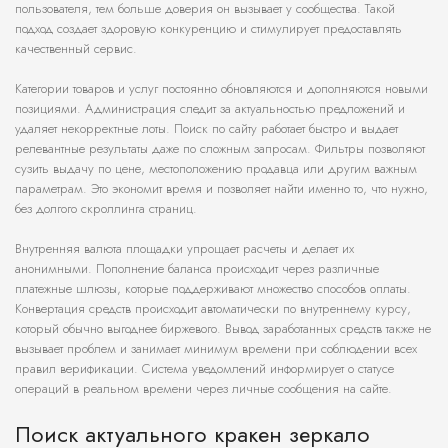
пользователя, тем больше доверия он вызывает у сообщества. Такой
подход создает здоровую конкуренцию и стимулирует предоставлять
качественный сервис.
Категории товаров и услуг постоянно обновляются и дополняются новыми
позициями. Администрация следит за актуальностью предложений и
удаляет некорректные лоты. Поиск по сайту работает быстро и выдает
релевантные результаты даже по сложным запросам. Фильтры позволяют
сузить выдачу по цене, местоположению продавца или другим важным
параметрам. Это экономит время и позволяет найти именно то, что нужно,
без долгого скроллинга страниц.
Внутренняя валюта площадки упрощает расчеты и делает их
анонимными. Пополнение баланса происходит через различные
платежные шлюзы, которые поддерживают множество способов оплаты.
Конвертация средств происходит автоматически по внутреннему курсу,
который обычно выгоднее биржевого. Вывод заработанных средств также не
вызывает проблем и занимает минимум времени при соблюдении всех
правил верификации. Система уведомлений информирует о статусе
операций в реальном времени через личные сообщения на сайте.
Поиск актуального кракен зеркало