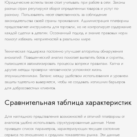
Юридические аспекты также стоит учитывать при работе в сети. Законы
разных стран регулируют оборот определенных товаров и услуг по-
разному. Пользователь несет ответственность за соблюдение
законодательства своей страны проживания. Администрация платформы
предоставляет инструменты для торговли, но не контролирует содержание
каждой сделки в деталях. Осознанный подход и знание правовых норм
помогут избежать неприятностей в реальном мире.
Техническая поддержка постоянно улучшает алгоритмы обнаружения
аномалий. Поведенческий анализ помогает выявлять ботов и скрипты,
пытающиеся автоматизировать процессы вопреки правилам. Капча и
другие методы проверки человечности усложняют жизнь
злоумышленникам. Баланс между удобством использования и уровнем
защиты тщательно выверяется, чтобы не создавать излишних барьеров
для добросовестных клиентов.
Сравнительная таблица характеристик
Для наглядного представления возможностей и отличий платформы от
аналогов удобно использовать структурированные данные. Ниже
приведен список параметров, характеризующих текущее состояние
сервиса по отношению к средним показателям рынка. Эти данные