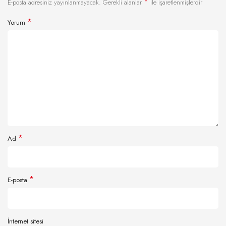
*
E-posta adresiniz yayınlanmayacak.
Gerekli alanlar
ile işaretlenmişlerdir
*
Yorum
*
Ad
*
E-posta
İnternet sitesi