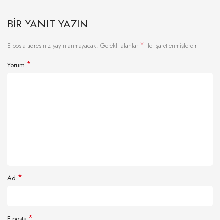
BIR YANIT YAZIN
*
E-posta adresiniz yayınlanmayacak.
Gerekli alanlar
ile işaretlenmişlerdir
*
Yorum
*
Ad
*
E-posta