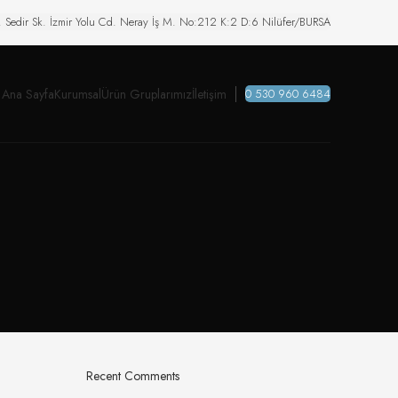
. Sedir Sk. İzmir Yolu Cd. Neray İş M. No:212 K:2 D:6 Nilüfer/BURSA
Ana Sayfa
Kurumsal
Ürün Gruplarımız
İletişim
0 530 960 6484
Recent Comments