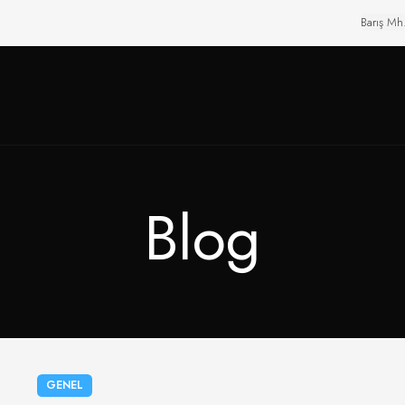
Barış Mh
Blog
GENEL