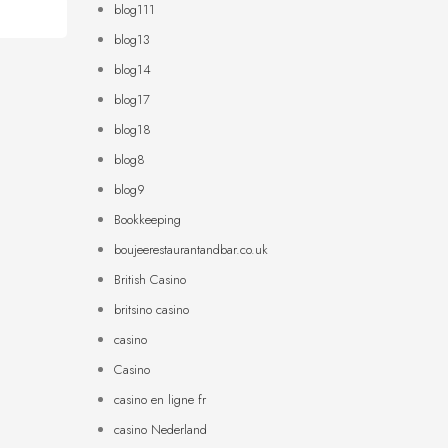
blog111
blog13
blog14
blog17
blog18
blog8
blog9
Bookkeeping
boujeerestaurantandbar.co.uk
British Casino
britsino casino
casino
Casino
casino en ligne fr
casino Nederland