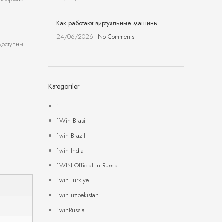
Как работают виртуальные машины
24/06/2026
No Comments
доступны
Kategoriler
1
1Win Brasil
1win Brazil
1win India
1WIN Official In Russia
1win Turkiye
1win uzbekistan
1winRussia