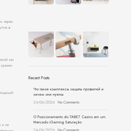
ых через
упна в
акой как
 кракен.
Recent Posts
Что такое комплексы защиты профилей и
ендаций.
зачем они нужны
24/06/2026
No Comments
O Posicionamento do 7ABET Casino em um
Mercado iGaming Saturação
 и не
24/06/2026
No Comments
тформах.