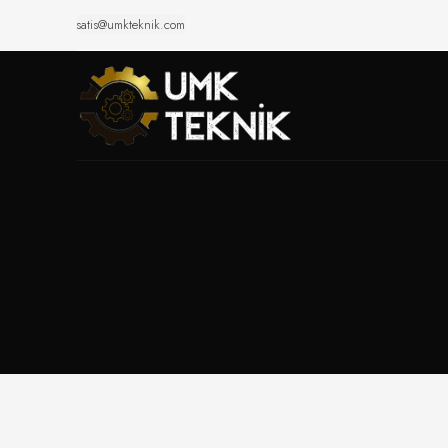
satis@umkteknik.com