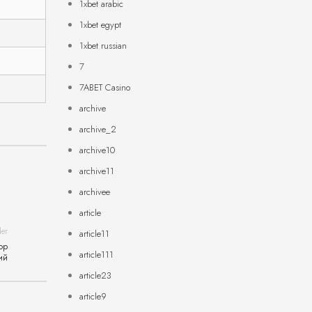
1xbet arabic
1xbet egypt
1xbet russian
7
7ABET Casino
archive
archive_2
archive10
archive11
archivee
article
der
article11
ор
article111
ий
article23
article9