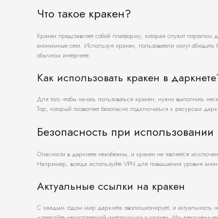
Что такое кракен?
Кракен представляет собой платформу, которая служит порталом д
анонимные сети. Используя кракен, пользователи могут обходить
обычном интернете.
Как использовать кракен в даркнете
Для того чтобы начать пользоваться кракен, нужно выполнить не
Тор, который позволяет безопасно подключаться к ресурсам дар
Безопасность при использовании 
Опасности в даркнете неизбежны, и кракен не является исключ
Например, всегда используйте VPN для повышения уровня анони
Актуальные ссылки на кракен
С каждым годом мир даркнета эволюционирует, и актуальность н
доверяйте недостоверной информации о кракен. Мы рекомендуем