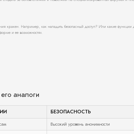
ия кракен. Например, как наладить безопасный доступ? Или какие функции 
тформе и ее возможностях.
 его аналоги
ИИ
БЕЗОПАСНОСТЬ
сам
Высокий уровень анонимности