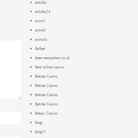
articles
articles14
asino1
asino3
asino3c
Balbet
beer-necessities.co.uk
Best online casino
Betista Casino
Betista Casino
Betista Casino
Betista Casino
Betory Casino
blog
blog11