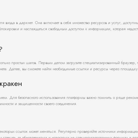
ля входа в даркнет. Она включает в себя множество ресурсов и услуг, доступн
 блокировки и наслаждаться свободным доступом к информации, которая недост
?
сколько простых шагов. Первым делом загрузите специализированный браузер, т
кнета. Далее, вы сможете найти необходимые ссылки и ресурсы через площадку
кракен
ением. Для безопасного использования платформы важно помнить о ряде реком
мности и защищенности своего соединения.
екоторых ссылок может меняться. Регулярно проверяйте источники информации
 следить за обновлениями и новостями на специализированных форумах и пла