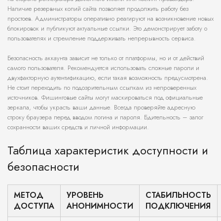
Наличие резервных копий сайта позволяет продолжить работу без
простоев. Администраторы оперативно реагируют на возникновение новых
блокировок и публикуют актуальные ссылки. Это демонстрирует заботу о
пользователях и стремление поддерживать непрерывность сервиса.
Безопасность аккаунта зависит не только от платформы, но и от действий
самого пользователя. Рекомендуется использовать сложные пароли и
двухфакторную аутентификацию, если такая возможность предусмотрена.
Не стоит переходить по подозрительным ссылкам из непроверенных
источников. Фишинговые сайты могут маскироваться под официальные
зеркала, чтобы украсть ваши данные. Всегда проверяйте адресную
строку браузера перед вводом логина и пароля. Бдительность – залог
сохранности ваших средств и личной информации.
Таблица характеристик доступности и
безопасности
МЕТОД
УРОВЕНЬ
СТАБИЛЬНОСТЬ
ДОСТУПА
АНОНИМНОСТИ
ПОДКЛЮЧЕНИЯ