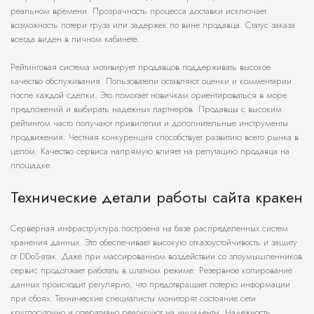
реальном времени. Прозрачность процесса доставки исключает
возможность потери груза или задержек по вине продавца. Статус заказа
всегда виден в личном кабинете.
Рейтинговая система мотивирует продавцов поддерживать высокое
качество обслуживания. Пользователи оставляют оценки и комментарии
после каждой сделки. Это помогает новичкам ориентироваться в море
предложений и выбирать надежных партнеров. Продавцы с высоким
рейтингом часто получают привилегии и дополнительные инструменты
продвижения. Честная конкуренция способствует развитию всего рынка в
целом. Качество сервиса напрямую влияет на репутацию продавца на
площадке.
Технические детали работы сайта кракен
Серверная инфраструктура построена на базе распределенных систем
хранения данных. Это обеспечивает высокую отказоустойчивость и защиту
от DDoS-атак. Даже при массированном воздействии со злоумышленников
сервис продолжает работать в штатном режиме. Резервное копирование
данных происходит регулярно, что предотвращает потерю информации
при сбоях. Технические специалисты мониторят состояние сети
круглосуточно и оперативно реагируют на инциденты. Надежность