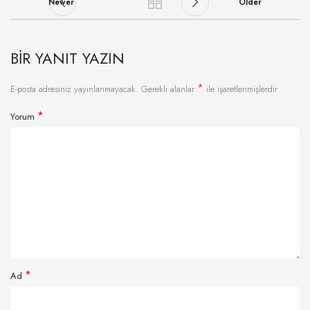
Newer
Older
BIR YANIT YAZIN
*
E-posta adresiniz yayınlanmayacak.
Gerekli alanlar
ile işaretlenmişlerdir
*
Yorum
*
Ad