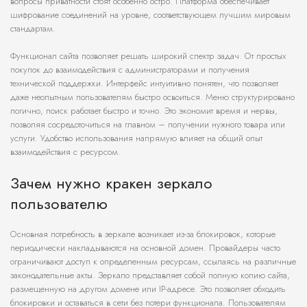
вопросы приватности стоят особенно остро. Платформа обеспечивает
шифрование соединений на уровне, соответствующем лучшим мировым
стандартам.
Функционал сайта позволяет решать широкий спектр задач. От простых
покупок до взаимодействия с администраторами и получения
технической поддержки. Интерфейс интуитивно понятен, что позволяет
даже неопытным пользователям быстро освоиться. Меню структурировано
логично, поиск работает быстро и точно. Это экономит время и нервы,
позволяя сосредоточиться на главном – получении нужного товара или
услуги. Удобство использования напрямую влияет на общий опыт
взаимодействия с ресурсом.
Зачем нужно кракен зеркало
пользователю
Основная потребность в зеркале возникает из-за блокировок, которые
периодически накладываются на основной домен. Провайдеры часто
ограничивают доступ к определенным ресурсам, ссылаясь на различные
законодательные акты. Зеркало представляет собой полную копию сайта,
размещенную на другом домене или IP-адресе. Это позволяет обходить
блокировки и оставаться в сети без потери функционала. Пользователям