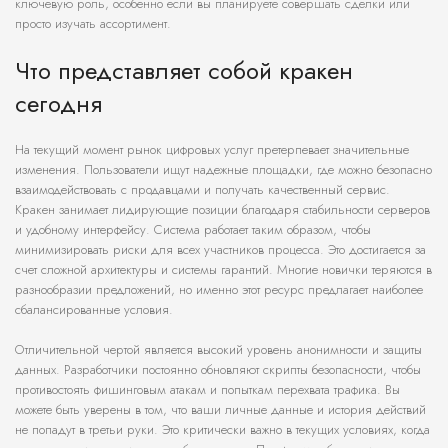
ключевую роль, особенно если вы планируете совершать сделки или
просто изучать ассортимент.
Что представляет собой кракен
сегодня
На текущий момент рынок цифровых услуг претерпевает значительные
изменения. Пользователи ищут надежные площадки, где можно безопасно
взаимодействовать с продавцами и получать качественный сервис.
Кракен занимает лидирующие позиции благодаря стабильности серверов
и удобному интерфейсу. Система работает таким образом, чтобы
минимизировать риски для всех участников процесса. Это достигается за
счет сложной архитектуры и системы гарантий. Многие новички теряются в
разнообразии предложений, но именно этот ресурс предлагает наиболее
сбалансированные условия.
Отличительной чертой является высокий уровень анонимности и защиты
данных. Разработчики постоянно обновляют скрипты безопасности, чтобы
противостоять фишинговым атакам и попыткам перехвата трафика. Вы
можете быть уверены в том, что ваши личные данные и история действий
не попадут в третьи руки. Это критически важно в текущих условиях, когда