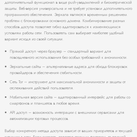
дополнительный функционал в виде push-уведомлений и биометрической
защиты. Веб-версия универсальна и не требует установки дополнительного
программного обеспечения. Зеркала являются временным решением
проблем с блокировками основного домена. Комбинирование разных
способов доступа позволяет гибко адаптироваться к изменяющимся
условиям работы сети. Пользователь сам выбирает наиболее удобный
вариант исходя из своей ситуации.
Прямой доступ через браузер – стандартный вариант для
повседневного использования без особых требований к анонимности.
Зеркальные сайты – альтернативные адреса для обхода блокировок
провайдеров и обеспечения стабильности.
Сеть Tor – инструмент для максимальной анонимности и защиты от
отслеживания действий пользователя.
Мобильная версия сайта – адаптированный интерфейс для работы со
смартфонов и планшетов в любое время.
API доступ – возможность интеграции с внешними сервисами для
автоматизации торговых процессов.
Выбор конкретного метода доступа зависит от ваших приоритетов и текущей
ситуации в сети. Если скорость является главным фактором, то прямой