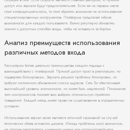
доступ или зеркала будут предпочтительнее. Если же на первом месте
стоит конфиденциальность, то стоит обратить внимание на использование
специализированных инструментов. Платформа предлагает гибкие
возможности для каждого пользователя. Важно регулярно обновлять
знания о доступных способах входа, чтобы не оставаться за бортом.
Анализ преимуществ использования
различных методов входа
Рассмотрим более детально преимущества каждого подхода к
взаимодействию с платформой. Прямой доступ прост в реализации, но
подвержен блокировкам. Зеркала решают проблему блокировок, но
требуют постоянного обновления списка адресов. Сеть Tor обеспечивает
высочайший уровень анонимности, но может быть медленной. Понимание
этих компромиссов поможет вам выбрать оптимальную стратегию
поведения. Каждый метод имеет право на существование в определенных
условиях.
Использование зеркал также является отличной страховкой на случай
технических сбоев основного домена. Иногда проблемы могут возникнуть
на стороне регистратора доменного имени или хостинг-провайдера.