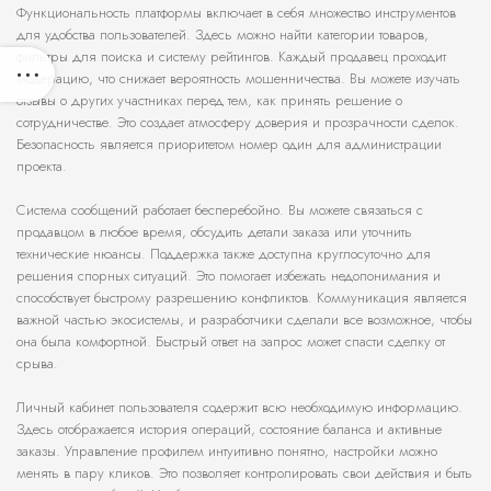
Функциональность платформы включает в себя множество инструментов
для удобства пользователей. Здесь можно найти категории товаров,
фильтры для поиска и систему рейтингов. Каждый продавец проходит
модерацию, что снижает вероятность мошенничества. Вы можете изучать
отзывы о других участниках перед тем, как принять решение о
сотрудничестве. Это создает атмосферу доверия и прозрачности сделок.
Безопасность является приоритетом номер один для администрации
проекта.
Система сообщений работает бесперебойно. Вы можете связаться с
продавцом в любое время, обсудить детали заказа или уточнить
технические нюансы. Поддержка также доступна круглосуточно для
решения спорных ситуаций. Это помогает избежать недопонимания и
способствует быстрому разрешению конфликтов. Коммуникация является
важной частью экосистемы, и разработчики сделали все возможное, чтобы
она была комфортной. Быстрый ответ на запрос может спасти сделку от
срыва.
Личный кабинет пользователя содержит всю необходимую информацию.
Здесь отображается история операций, состояние баланса и активные
заказы. Управление профилем интуитивно понятно, настройки можно
менять в пару кликов. Это позволяет контролировать свои действия и быть