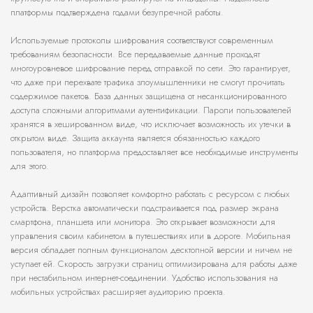
платформы подтверждена годами безупречной работы.
Используемые протоколы шифрования соответствуют современным
требованиям безопасности. Все передаваемые данные проходят
многоуровневое шифрование перед отправкой по сети. Это гарантирует,
что даже при перехвате трафика злоумышленники не смогут прочитать
содержимое пакетов. База данных защищена от несанкционированного
доступа сложными алгоритмами аутентификации. Пароли пользователей
хранятся в хешированном виде, что исключает возможность их утечки в
открытом виде. Защита аккаунта является обязанностью каждого
пользователя, но платформа предоставляет все необходимые инструменты
для этого.
Адаптивный дизайн позволяет комфортно работать с ресурсом с любых
устройств. Верстка автоматически подстраивается под размер экрана
смартфона, планшета или монитора. Это открывает возможности для
управления своим кабинетом в путешествиях или в дороге. Мобильная
версия обладает полным функционалом десктопной версии и ничем не
уступает ей. Скорость загрузки страниц оптимизирована для работы даже
при нестабильном интернет-соединении. Удобство использования на
мобильных устройствах расширяет аудиторию проекта.