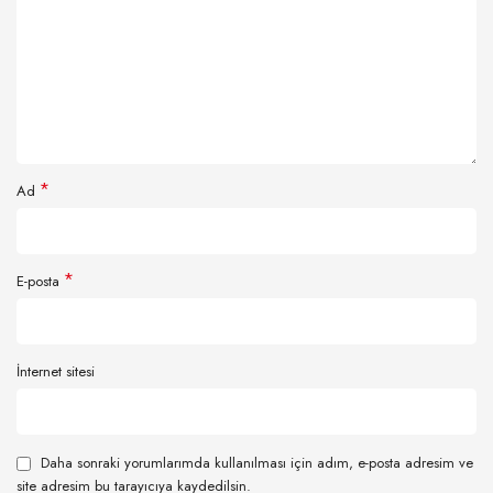
*
Ad
*
E-posta
İnternet sitesi
Daha sonraki yorumlarımda kullanılması için adım, e-posta adresim ve
site adresim bu tarayıcıya kaydedilsin.