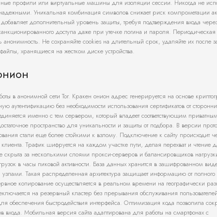
ванные профили или виртуальные машины для изоляции сессии. Никогда не исп
ся надежными. Уникальная комбинация символов снижает риск компрометации ак
я добавляет дополнительный уровень защиты, требуя подтверждения входа чере
есанкционированного доступа даже при утечке логина и пароля. Периодическая
ь анонимность. Не сохраняйте cookies на длительный срок, удаляйте их после
 файлы, хранящиеся на жестком диске устройства.
онион
оты в анонимной сети Tor. Кракен онион адрес генерируется на основе криптог
ную аутентификацию без необходимости использования сертификатов от сторонни
оединяется именно с тем сервером, который владеет соответствующим приватн
остаточное пространство для уникальности и защиты от подбора. В версии прот
ования стали еще более стойкими к взлому. Подключение к сайту происходит ч
с клиента. Трафик шифруется на каждом участке пути, делая перехват и чтение 
 скрыта за несколькими слоями прокси-серверов и балансировщиков нагрузки
егрузок в часы пиковой активности. База данных хранится в зашифрованном вид
злами. Такая распределенная архитектура защищает информацию от полного
зервное копирование осуществляется в реальном времени на географически ра
реключается на резервный кластер без прерывания обслуживания пользователей
для обеспечения быстродействия интерфейса. Оптимизация кода позволила сокр
в входа. Мобильная версия сайта адаптирована для работы на смартфонах с