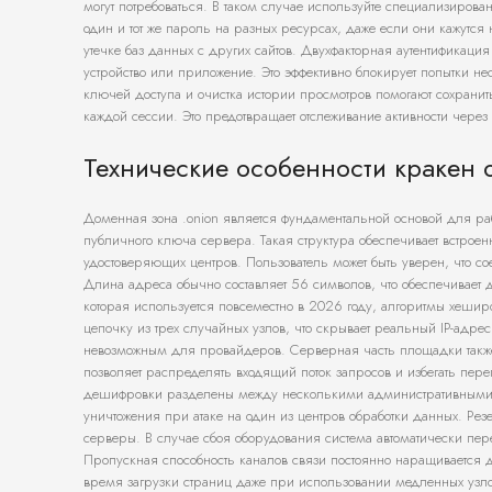
могут потребоваться. В таком случае используйте специализиро
один и тот же пароль на разных ресурсах, даже если они кажут
утечке баз данных с других сайтов. Двухфакторная аутентификаци
устройство или приложение. Это эффективно блокирует попытки н
ключей доступа и очистка истории просмотров помогают сохранит
каждой сессии. Это предотвращает отслеживание активности через
Технические особенности кракен 
Доменная зона .onion является фундаментальной основой для раб
публичного ключа сервера. Такая структура обеспечивает встроен
удостоверяющих центров. Пользователь может быть уверен, что с
Длина адреса обычно составляет 56 символов, что обеспечивает д
которая используется повсеместно в 2026 году, алгоритмы хешир
цепочку из трех случайных узлов, что скрывает реальный IP-адре
невозможным для провайдеров. Серверная часть площадки также
позволяет распределять входящий поток запросов и избегать пер
дешифровки разделены между несколькими административными у
уничтожения при атаке на один из центров обработки данных. Ре
серверы. В случае сбоя оборудования система автоматически пе
Пропускная способность каналов связи постоянно наращивается 
время загрузки страниц даже при использовании медленных узло