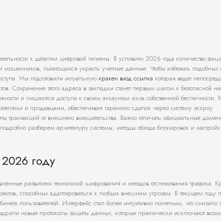
мательности к деталям цифровой гигиены. В условиях 2026 года количество фиш
ки мошенников, пытающихся украсть учетные данные. Чтобы избежать подобных
ступа. Мы подготовили актуальную
кракен вход ссылка
которая ведет непосред
тов. Сохранение этого адреса в закладки станет первым шагом к безопасной на
жности и лишаются доступа к своим аккаунтам из-за собственной беспечности. 
пателями и продавцами, обеспечивая гарантию сделок через систему эскроу.
ы транзакций от внешнего вмешательства. Важно отличать официальные домен
подробно разберем архитектуру системы, методы обхода блокировок и настройк
 2026 году
овленные развитием технологий шифрования и методов отслеживания трафика. К
роектов, способных адаптироваться к любым внешним угрозам. В текущем году
нета пользователей. Интерфейс стал более интуитивно понятным, что снизило 
едрили новые протоколы защиты данных, которые практически исключают возм