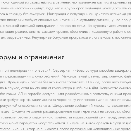
ются одними из самых низких в сегменте, что привлекает мелких и крупных п
течение нескольких минут, тогда как у других срок ожидания может достигать су
осов в секунду без задержек. Интеграция с популярными криптокошельками у
другие площадки требуют сложных манипуляций с мультиподписями, у нас проц
но, с мощной системой фильтрации и поиска по тегам. Конкуренты часто имеют з
даптация реализована на высшем уровне, обеспечивая комфортную работу с см
малым разрешением. Регулярные бонусные программы и лояльность к постоянн
формы и ограничения
ок при планировании операций. Серверная инфраструктура способна выдержив
ля предотвращения злоупотреблений. Максимальный размер загружаемого фай
. Время жизни сессии без активности составляет 30 минут, после чего требуе
упа в случае, если вы отошли от компьютера и забыли выйти. Количество одно
ботнетами. API интерфейс доступен для разработчиков с соответствующими пра
ржки требует верификации аккаунта через почту или телефон для снижения спам
й пропускной способности канала. Шифрование сообщений между пользователям
дельцев. Система не хранит расшифрованные логи переписки на серверах, обес
товалюте требует определенного количества подтверждений сети перед зачисл
угих монет параметры могут отличаться. Лимиты на вывод средств в сутки завися
еет ограничения, которые снимаются после прохождения дополнительных прове