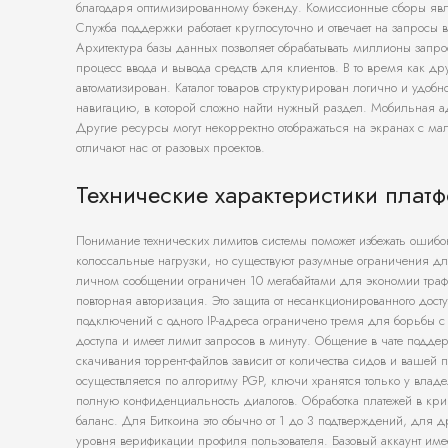
благодаря оптимизированному бэкенду. Комиссионные сборы явля
Служба поддержки работает круглосуточно и отвечает на запросы в 
Архитектура базы данных позволяет обрабатывать миллионы запр
процесс ввода и вывода средств для клиентов. В то время как 
автоматизирован. Каталог товаров структурирован логично и удоб
навигацию, в которой сложно найти нужный раздел. Мобильная а
Другие ресурсы могут некорректно отображаться на экранах с 
отличают нас от разовых проектов.
Технические характеристики плат
Понимание технических лимитов системы поможет избежать ошиб
колоссальные нагрузки, но существуют разумные ограничения д
личном сообщении ограничен 10 мегабайтами для экономии трафика
повторная авторизация. Это защита от несанкционированного дост
подключений с одного IP-адреса ограничено тремя для борьбы с 
доступа и имеет лимит запросов в минуту. Общение в чате подде
скачивания торрент-файлов зависит от количества сидов и ваше
осуществляется по алгоритму PGP, ключи хранятся только у вла
полную конфиденциальность диалогов. Обработка платежей в крип
баланс. Для Биткоина это обычно от 1 до 3 подтверждений, для др
уровня верификации профиля пользователя. Базовый аккаунт им