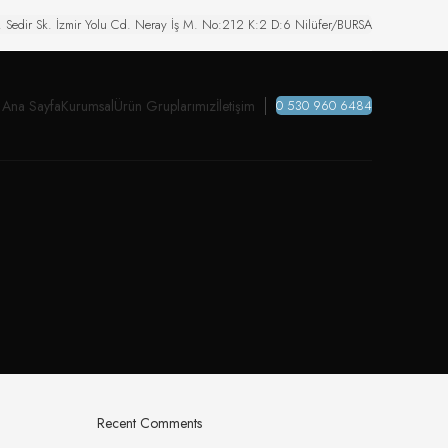
. Sedir Sk. İzmir Yolu Cd. Neray İş M. No:212 K:2 D:6 Nilüfer/BURSA
Ana Sayfa
Kurumsal
Ürün Gruplarımız
İletişim
0 530 960 6484
Recent Comments