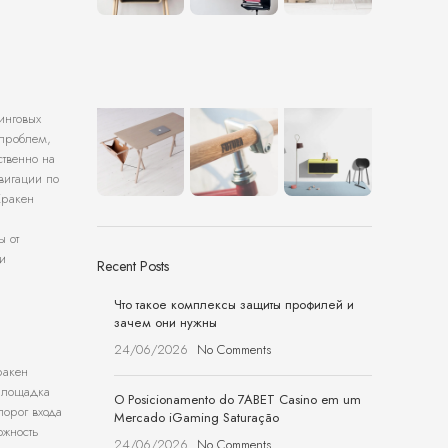
инговых
 проблем,
ственно на
вигации по
Кракен
ы от
и
Recent Posts
Что такое комплексы защиты профилей и
зачем они нужны
24/06/2026
No Comments
ракен
 площадка
O Posicionamento do 7ABET Casino em um
порог входа
Mercado iGaming Saturação
ожность
24/06/2026
No Comments