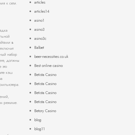
articles
ия к сети.
articles14
asino1
asino3
адка
ильной
asino3c
ойтами в
Balbet
отключит
тный набор
beer-necessities.co.uk
ere, должны
Best online casino
 это
ите кэш
Betista Casino
на
Betista Casino
компьютера.
Betista Casino
ений,
Betista Casino
ом режиме.
Betory Casino
blog
blog11