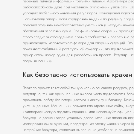
перехвата личной информации третьими лицами. Архитектура рес
работоспособность даже при частичном отключении узлов сети. Э
условиях глобального давления регуляторов. Функционал поиско
Пользователи теперь могут сортировать выдачи по рейтингу прод
помогает отсеивать недобросовестных участников и находить наде
обеспечения залоговых сумм. Все финансовые операции проход
строго следит за соблюдением правил сообщества и оперативно р
привлечением человеческого фактора для спорных ситуаций. Это 
показывает стабильный рост суточной аудитории, что подтверждае
приоритетом номер один для разработчиков проекта. Регулярные 
злоумышленники.
Как безопасно использовать кракен
Зеркало представляет собой точную копию основного ресурса, р
регулярно, так как оригинальные адреса часто подвергаются бло
продолжить работу без потери доступа к аккаунту и балансу. К
учетных данных. Мошенники создают клонированные сайты, визуа
криптографическую подпись страницы или используйте официал
браузер не должен запра установку дополнительных плагинов ил
изолированном окружении, предотвращая утечку данных через бр
настройках браузера, отключая выполнение JavaScript на сомни