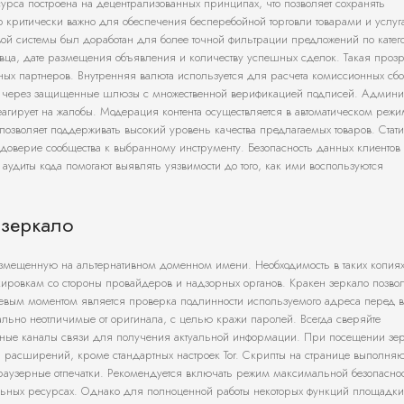
урса построена на децентрализованных принципах, что позволяет сохранять
то критически важно для обеспечения бесперебойной торговли товарами и услуг
вой системы был доработан для более точной фильтрации предложений по кате
авца, дате размещения объявления и количеству успешных сделок. Такая проз
жных партнеров. Внутренняя валюта используется для расчета комиссионных сб
ят через защищенные шлюзы с множественной верификацией подписей. Админи
еагирует на жалобы. Модерация контента осуществляется в автоматическом режи
позволяет поддерживать высокий уровень качества предлагаемых товаров. Стати
т доверие сообщества к выбранному инструменту. Безопасность данных клиентов
аудиты кода помогают выявлять уязвимости до того, как ими воспользуются
 зеркало
азмещенную на альтернативном доменном имени. Необходимость в таких копиях
кировкам со стороны провайдеров и надзорных органов. Кракен зеркало позвол
лючевым моментом является проверка подлинности используемого адреса перед 
льно неотличимые от оригинала, с целью кражи паролей. Всегда сверяйте
ьные каналы связи для получения актуальной информации. При посещении зе
и расширений, кроме стандартных настроек Tor. Скрипты на странице выполняю
аузерные отпечатки. Рекомендуется включать режим максимальной безопаснос
тельных ресурсах. Однако для полноценной работы некоторых функций площадк