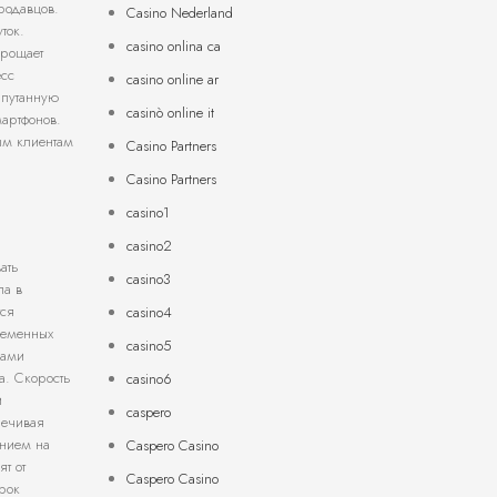
родавцов.
Casino Nederland
ток.
casino onlina ca
прощает
есс
casino online ar
апутанную
casinò online it
артфонов.
ым клиентам
Casino Partners
Casino Partners
casino1
casino2
ать
casino3
ла в
тся
casino4
временных
casino5
вами
а. Скорость
casino6
и
caspero
печивая
ением на
Caspero Casino
т от
Caspero Casino
рок