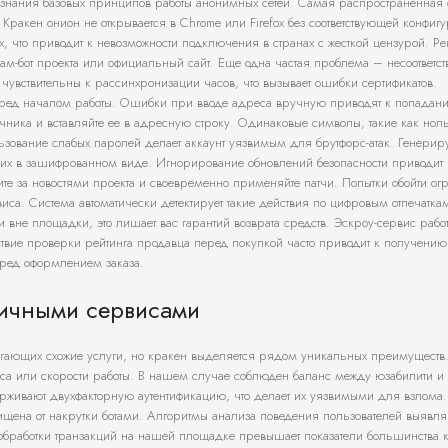
езнания базовых принципов работы анонимных сетей. Самая распространенная
 Кракен онион не открывается в Chrome или Firefox без соответствующей конфиг
х, что приводит к невозможности подключения в странах с жесткой цензурой. Р
ам-бот проекта или официальный сайт. Еще одна частая проблема – несоответст
чувствительны к рассинхронизации часов, что вызывает ошибки сертификатов.
ред началом работы. Ошибки при вводе адреса вручную приводят к попадан
чника и вставляйте ее в адресную строку. Одинаковые символы, такие как ноль
ьзование слабых паролей делает аккаунт уязвимым для брутфорс-атак. Генерир
х в зашифрованном виде. Игнорирование обновлений безопасности приводит 
ите за новостями проекта и своевременно применяйте патчи. Попытки обойти о
са. Система автоматически детектирует такие действия по цифровым отпечатка
 вне площадки, это лишает вас гарантий возврата средств. Эскроу-сервис работ
ствие проверки рейтинга продавца перед покупкой часто приводит к получению
перед оформлением заказа.
гичными сервисами
агающих схожие услуги, но кракен выделяется рядом уникальных преимуществ
йса или скорости работы. В нашем случае соблюден баланс между юзабилити и
ерживают двухфакторную аутентификацию, что делает их уязвимыми для взлома.
ищена от накрутки ботами. Алгоритмы анализа поведения пользователей выявля
 обработки транзакций на нашей площадке превышает показатели большинства 