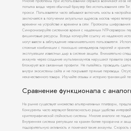
Многие проблемы при использовании сервиса возникают из-за н
попытка входа через обычный браузер без использования сети Tor.
прокси. Пользователи часто забывают включить мосты в настройка
заключается в получении актуальных адресов мостов через телегр
времени на устройстве и времени в сети. Протоколы шифрования 
Синхронизируйте системное время с надежным NTP-сервером пе
фишинговые ресурсы. Всегда копируйте ссылку из надежного исто
могут ввести в заблуждение невнимательного пользователя. Испол
сложные комбинации с помощью менеджеров паролей и храните и
эксплуатации известных дыр в системе защиты. Внимательно след
аккаунта через создание мультиаккаунтов нарушают правила серви
блокирует все связанные профили. Не пытайтесь проводить сделки
внутри экосистемы сайта и не покрывает прямые переводы. Отсут
некачественного товара. Изучайте отзывы и историю транзакций 
Сравнение функционала с анало
На рынке существует множество альтернативных платформ, предл
Конкуренты часто жертвуют безопасностью ради удобства интерфе
криптографической стойкостью системы. Многие аналоги не подд
Внутренняя система репутации на кракен более прозрачна и защ
подозрительную активность и помечают такие аккаунты. Скорость