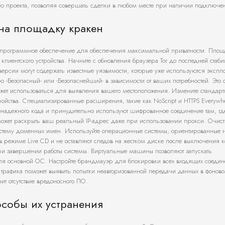
 проекта, позволяя совершать сделки в любом месте при наличии подключен
 на площадку кракен
 программное обеспечение для обеспечения максимальной приватности. Площ
лиентского устройства. Начните с обновления браузера Tor до последней стаб
ерсии могут содержать известные уязвимости, которые уже используются экспл
 -Безопасный- или -Безопаснейший- в зависимости от ваших потребностей. Это 
жет использоваться для выявления вашего местоположения. Измените стандар
тройства. Специализированные расширения, такие как NoScript и HTTPS Everywh
адежного кода и принудительно используют шифрованное соединение там, где
л может раскрыть ваш реальный IP-адрес даже при использовании прокси. Очист
систему доменных имен. Используйте операционные системы, ориентированные 
т в режиме Live CD и не оставляют следов на жестком диске после выключения 
при завершении работы системы. Виртуальные машины позволяют запускать
ля основной ОС. Настройте брандмауэр для блокировки всех входящих соедин
 трафика поможет выявить попытки неавторизованной передачи данных в фонов
т отсутствие вредоносного ПО.
особы их устранения