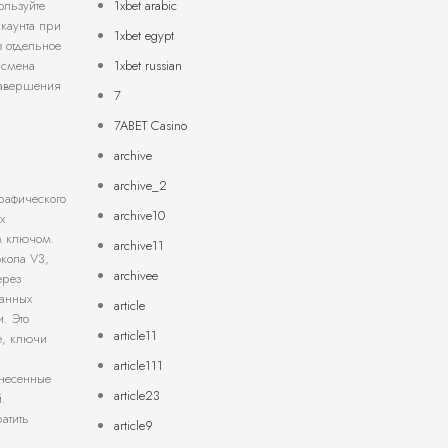
1xbet arabic
ользуйте
каунта при
1xbet egypt
з отдельное
1xbet russian
 смена
 завершения
7
7ABET Casino
archive
archive_2
рафического
archive10
х
ым ключом.
archive11
окола V3,
archivee
ерез
данных
article
. Это
article11
е, ключи
article111
знесенные
article23
.
атить
article9