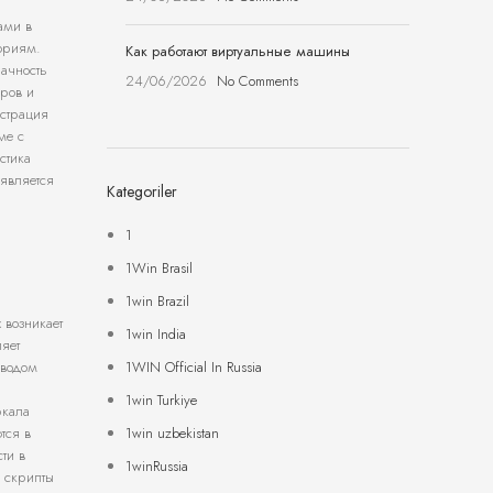
ами в
гориям.
Как работают виртуальные машины
рачность
24/06/2026
No Comments
оров и
страция
ме с
стика
 является
Kategoriler
1
1Win Brasil
1win Brazil
 возникает
1win India
яет
1WIN Official In Russia
вводом
1win Turkiye
ркала
1win uzbekistan
тся в
ти в
1winRussia
и скрипты