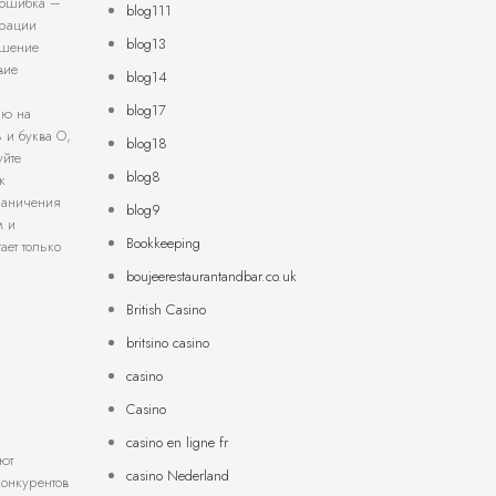
 ошибка –
blog111
урации
blog13
ешение
вие
blog14
blog17
ию на
 и буква O,
blog18
уйте
blog8
к
граничения
blog9
м и
Bookkeeping
ает только
boujeerestaurantandbar.co.uk
British Casino
britsino casino
casino
.
Casino
casino en ligne fr
ют
casino Nederland
конкурентов