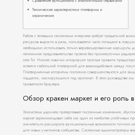
Сравнение функционала с аналогичными сервисами
Технические характеристики платформы и
ограничения
Работа с теневыми сегментами интернета требует предельной вни
ресурсов выросло в разы, пользователи часто попадают в ловуш
необходимо использовать только верифицированные маршруты до
легитимное представительство проекта без промежуточных редирек
сети Tor. Многие новички игнорируют простые правила предосторо
остается стабильной платформой для взаимодействия между поку
Платформенные алгоритмы постоянно совершенствуются для защит
подделок, маскирующихся под оригинал. В этом руководстве мы 
приватности браузера.
Обзор кракен маркет и его роль в
Экосистема даркнета претерпевает постоянные изменения, обусл
маркет зарекомендовал себя как один из наиболее устойчивых п
значительно расширила функциональные возможности личного каби
для новых участников сообщества. Системные администраторы вн