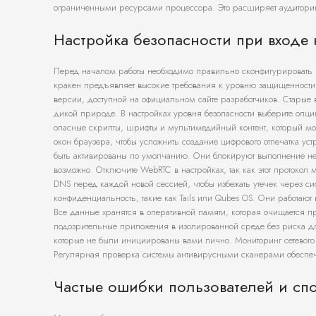
ограниченными ресурсами процессора. Это расширяет аудиторию
Настройка безопасности при входе
Перед началом работы необходимо правильно сконфигурировать
кракен предъявляет высокие требования к уровню защищенности к
версии, доступной на официальном сайте разработчиков. Старые в
дикой природе. В настройках уровня безопасности выберите опцию
опасные скрипты, шрифты и мультимедийный контент, который мо
окон браузера, чтобы усложнить создание цифрового отпечатка ус
быть активированы по умолчанию. Они блокируют выполнение нен
возможно. Отключите WebRTC в настройках, так как этот протоко
DNS перед каждой новой сессией, чтобы избежать утечек через 
конфиденциальность, такие как Tails или Qubes OS. Они работаю
Все данные хранятся в оперативной памяти, которая очищается 
подозрительные приложения в изолированной среде без риска д
которые не были инициированы вами лично. Мониторинг сетевого
Регулярная проверка системы антивирусными сканерами обеспечи
Частые ошибки пользователей и сп