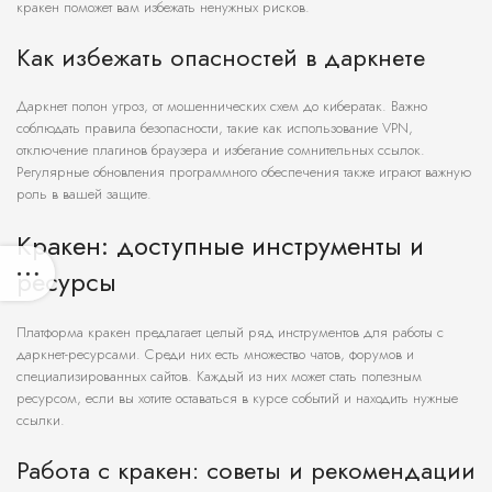
кракен поможет вам избежать ненужных рисков.
Как избежать опасностей в даркнете
Даркнет полон угроз, от мошеннических схем до кибератак. Важно
соблюдать правила безопасности, такие как использование VPN,
отключение плагинов браузера и избегание сомнительных ссылок.
Регулярные обновления программного обеспечения также играют важную
роль в вашей защите.
Кракен: доступные инструменты и
ресурсы
Платформа кракен предлагает целый ряд инструментов для работы с
даркнет-ресурсами. Среди них есть множество чатов, форумов и
специализированных сайтов. Каждый из них может стать полезным
ресурсом, если вы хотите оставаться в курсе событий и находить нужные
ссылки.
Работа с кракен: советы и рекомендации