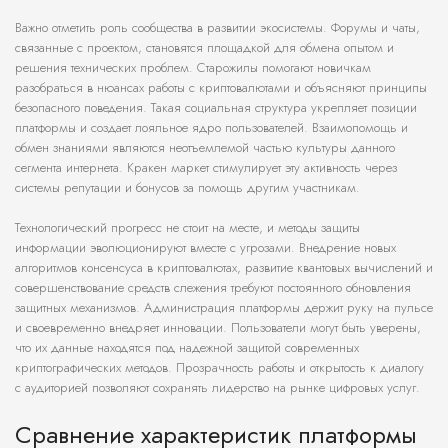
Важно отметить роль сообщества в развитии экосистемы. Форумы и чаты,
связанные с проектом, становятся площадкой для обмена опытом и
решения технических проблем. Старожилы помогают новичкам
разобраться в нюансах работы с криптовалютами и объясняют принципы
безопасного поведения. Такая социальная структура укрепляет позиции
платформы и создает лояльное ядро пользователей. Взаимопомощь и
обмен знаниями являются неотъемлемой частью культуры данного
сегмента интернета. Кракен маркет стимулирует эту активность через
системы репутации и бонусов за помощь другим участникам.
Технологический прогресс не стоит на месте, и методы защиты
информации эволюционируют вместе с угрозами. Внедрение новых
алгоритмов консенсуса в криптовалютах, развитие квантовых вычислений и
совершенствование средств слежения требуют постоянного обновления
защитных механизмов. Администрация платформы держит руку на пульсе
и своевременно внедряет инновации. Пользователи могут быть уверены,
что их данные находятся под надежной защитой современных
криптографических методов. Прозрачность работы и открытость к диалогу
с аудиторией позволяют сохранять лидерство на рынке цифровых услуг.
Сравнение характеристик платформы