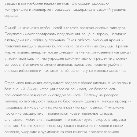
выводя в топ наиболее надежные лоты. Это создает здоровую
конкуренцию и мотивирует продавцов поддерживать высокий уровень
сервиса.
Одной из ключевих особенностей является развитая система фильтров.
Покупатель может сортировать предложения по цене, городу, наличию
автовыдачи или рейтингу продавца. Такая гибкость экономит время и
позволяет находить именно то, что нужно, за считанные секунды. Кракен
маркет активно внедряет новые функции, такие как мгновенный чат между
участниками сделки, что упрощает коммуникацию и решение спорных
вопросов. В отличие от многих аналогов, здесь реализована удобная
система избранного и подписок на обновления у конкретных магазинов.
Отдельного внимания заслуживает раздел с образовательным контентом и
база знаний. Администрация проекта понимает, что безопасность
пользователей зависит от их осведомленности. Поэтому на ресурсе
регулярно публикуются гайды по безопасным сделкам, методы проверки
продавцов и инструкции по использованию криптовалют. Функционал
постоянно расширяется: появляются новые платежные шлюзы,
улучшается мобильная адаптация и оптимизируется скорость загрузки
страниц. Все это делает площадку кракен одним из лидеров в своем
сегменте, удерживая аудиторию за счет качества предоставляемого