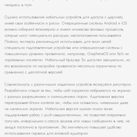
находясь в пути.
Однако использование мобильных устройств для доступа к даркнету
имеет свои особенности и риски. Операционные системы Android и iOS
активно собирают телеметрию и имеют множество фоновых процессов,
которые могут потенциально раскрыть местоположение пользователя.
Поэтому эксперты рекомендуют использовать для таких целей
специально подготовленные устройства или операционные системы с
повышенным уровнем приватности, например, GrapheneOS или Tails на
портативных носителях. Мобильный браузер Tor доступен официально, но
его возможности по настройке приватности несколько ограничены по
сравнению с десктопной версией.
Совместимость с различными моделями устройств тестируется регулярно.
Разработчики следят за тем, чтобы сайт корректно отображался на экранах
с разным разрешением и соотношением сторон. Адаптивная верстка
перестраивает блоки контента так, чтобы они оставались читаемыми даже
на маленьких экранах. Мобильная версия кракен онион также
поддерживает работу с push-уведомлениями, что позволяет оперативно
получать информацию о статусе заказов или новых сообщениях в чате, не
заходя постоянно в приложение. Это значительно повышает удобство
использования сервиса для активной аудитории.