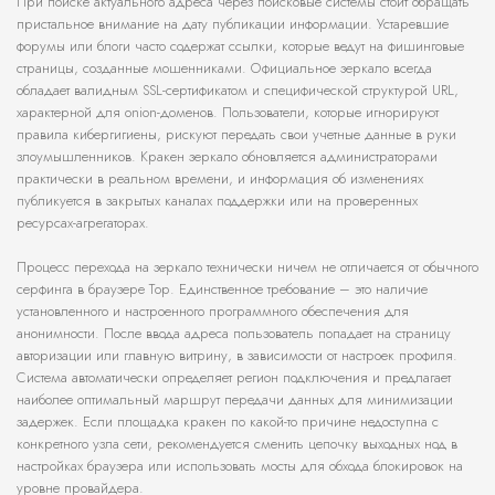
При поиске актуального адреса через поисковые системы стоит обращать
пристальное внимание на дату публикации информации. Устаревшие
форумы или блоги часто содержат ссылки, которые ведут на фишинговые
страницы, созданные мошенниками. Официальное зеркало всегда
обладает валидным SSL-сертификатом и специфической структурой URL,
характерной для onion-доменов. Пользователи, которые игнорируют
правила кибергигиены, рискуют передать свои учетные данные в руки
злоумышленников. Кракен зеркало обновляется администраторами
практически в реальном времени, и информация об изменениях
публикуется в закрытых каналах поддержки или на проверенных
ресурсах-агрегаторах.
Процесс перехода на зеркало технически ничем не отличается от обычного
серфинга в браузере Тор. Единственное требование – это наличие
установленного и настроенного программного обеспечения для
анонимности. После ввода адреса пользователь попадает на страницу
авторизации или главную витрину, в зависимости от настроек профиля.
Система автоматически определяет регион подключения и предлагает
наиболее оптимальный маршрут передачи данных для минимизации
задержек. Если площадка кракен по какой-то причине недоступна с
конкретного узла сети, рекомендуется сменить цепочку выходных нод в
настройках браузера или использовать мосты для обхода блокировок на
уровне провайдера.