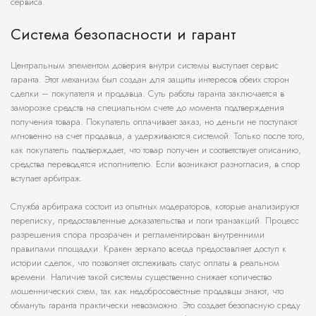
сервиса.
Система безопасности и гарант
Центральным элементом доверия внутри системы выступает сервис
гаранта. Этот механизм был создан для защиты интересов обеих сторон
сделки – покупателя и продавца. Суть работы гаранта заключается в
заморозке средств на специальном счете до момента подтверждения
получения товара. Покупатель оплачивает заказ, но деньги не поступают
мгновенно на счет продавца, а удерживаются системой. Только после того,
как покупатель подтверждает, что товар получен и соответствует описанию,
средства переводятся исполнителю. Если возникают разногласия, в спор
вступает арбитраж.
Служба арбитража состоит из опытных модераторов, которые анализируют
переписку, предоставленные доказательства и логи транзакций. Процесс
разрешения спора прозрачен и регламентирован внутренними
правилами площадки. Кракен зеркало всегда предоставляет доступ к
истории сделок, что позволяет отслеживать статус оплаты в реальном
времени. Наличие такой системы существенно снижает количество
мошеннических схем, так как недобросовестные продавцы знают, что
обмануть гаранта практически невозможно. Это создает безопасную среду