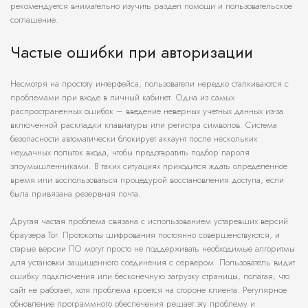
рекомендуется внимательно изучить раздел помощи и пользовательское
соглашение.
Частые ошибки при авторизации
Несмотря на простоту интерфейса, пользователи нередко сталкиваются с
проблемами при входе в личный кабинет. Одна из самых
распространенных ошибок – введение неверных учетных данных из-за
включенной раскладки клавиатуры или регистра символов. Система
безопасности автоматически блокирует аккаунт после нескольких
неудачных попыток входа, чтобы предотвратить подбор пароля
злоумышленниками. В таких ситуациях приходится ждать определенное
время или воспользоваться процедурой восстановления доступа, если
была привязана резервная почта.
Другая частая проблема связана с использованием устаревших версий
браузера Tor. Протоколы шифрования постоянно совершенствуются, и
старые версии ПО могут просто не поддерживать необходимые алгоритмы
для установки защищенного соединения с сервером. Пользователь видит
ошибку подключения или бесконечную загрузку страницы, полагая, что
сайт не работает, хотя проблема кроется на стороне клиента. Регулярное
обновление программного обеспечения решает эту проблему и