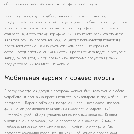
обеспечивает совместимость со всеми функциями сайта.
Также стоит упомянуть ошибки, связанные с игнорированием
предупреждений безопасности. Браузер может сообщать о потенциальной
угрозе при переходе на onion-адрес, если сертификат не распознан
стандартными средствами верификации. В контексте даркнета это часто
является ложным срабатыванием, но многие пользователи пугаются и
прерывают сессию. Важно уметь отличать реальные угрозы от
особенностей работы анонимных сетей. Кракен ссылка ведет на ресурс с
валидной защитой, и при правильной настройке браузера никаких
предупреждений возникать не должно.
Мобильная версия и совместимость
В эпоху смартфонов доступ к ресурсам должен быть возможен с любого
устройства, и площадка кракен полностью адаптирована под мобильные
платформы. Версия сайта для телефонов и планшетов сохраняет весь
функционал десктопного варианта, но имеет оптимизированный
интерфейс, удобный для управления сенсорным экраном. Кнопки
увеличились в размерах, меню перестроено в компактный вид, а
изображения сжимаются для экономии мобильного трафика. Это
позволяет комфортно совершать покупки и общаться с продавцами