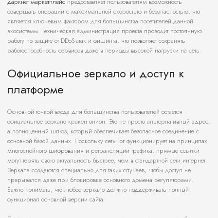
даркнет маркетплейс
предоставляет пользователям возможность
совершать операции с максимальной скоростью и безопасностью, что
является ключевым фактором для большинства посетителей данной
экосистемы. Техническая администрация проекта проводит постоянную
работу по защите от DDoS-атак и фишинга, что позволяет сохранять
работоспособность сервисов даже в периоды высокой нагрузки на сеть.
Официальное зеркало и доступ к
платформе
Основной точкой входа для большинства пользователей остается
официальное зеркало кракен онион. Это не просто альтернативный адрес,
а полноценный шлюз, который обеспечивает безопасное соединение с
основной базой данных. Поскольку сеть Tor функционирует на принципах
многослойного шифрования и ретрансляции трафика, прямые ссылки
могут терять свою актуальность быстрее, чем в стандартной сети интернет.
Зеркала создаются специально для таких случаев, чтобы доступ не
прерывался даже при блокировке основного домена регуляторами.
Важно понимать, что любое зеркало должно поддерживать полный
функционал основной версии сайта.