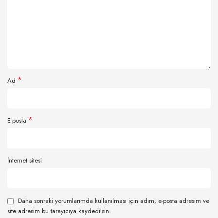
*
Ad
*
E-posta
İnternet sitesi
Daha sonraki yorumlarımda kullanılması için adım, e-posta adresim ve
site adresim bu tarayıcıya kaydedilsin.