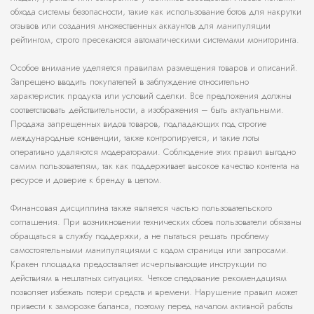
обхода системы безопасности, такие как использование ботов для накрутки
отзывов или создания множественных аккаунтов для манипуляции
рейтингом, строго пресекаются автоматическими системами мониторинга.
Особое внимание уделяется правилам размещения товаров и описаний.
Запрещено вводить покупателей в заблуждение относительно
характеристик продукта или условий сделки. Все предложения должны
соответствовать действительности, а изображения – быть актуальными.
Продажа запрещенных видов товаров, подпадающих под строгие
международные конвенции, также контролируется, и такие лоты
оперативно удаляются модераторами. Соблюдение этих правил выгодно
самим пользователям, так как поддерживает высокое качество контента на
ресурсе и доверие к бренду в целом.
Финансовая дисциплина также является частью пользовательского
соглашения. При возникновении технических сбоев пользователи обязаны
обращаться в службу поддержки, а не пытаться решать проблему
самостоятельными манипуляциями с кодом страницы или запросами.
Кракен площадка предоставляет исчерпывающие инструкции по
действиям в нештатных ситуациях. Четкое следование рекомендациям
позволяет избежать потери средств и времени. Нарушение правил может
привести к заморозке баланса, поэтому перед началом активной работы