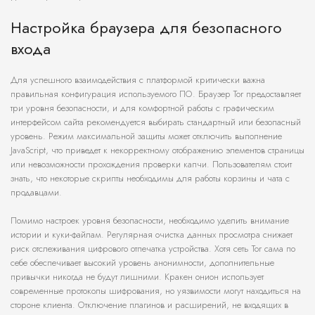
Настройка браузера для безопасного
входа
Для успешного взаимодействия с платформой критически важна
правильная конфигурация используемого ПО. Браузер Tor предоставляет
три уровня безопасности, и для комфортной работы с графическим
интерфейсом сайта рекомендуется выбирать стандартный или безопасный
уровень. Режим максимальной защиты может отключить выполнение
JavaScript, что приведет к некорректному отображению элементов страницы
или невозможности прохождения проверки капчи. Пользователям стоит
знать, что некоторые скрипты необходимы для работы корзины и чата с
продавцами.
Помимо настроек уровня безопасности, необходимо уделить внимание
истории и куки-файлам. Регулярная очистка данных просмотра снижает
риск отслеживания цифрового отпечатка устройства. Хотя сеть Tor сама по
себе обеспечивает высокий уровень анонимности, дополнительные
привычки никогда не будут лишними. Кракен онион использует
современные протоколы шифрования, но уязвимости могут находиться на
стороне клиента. Отключение плагинов и расширений, не входящих в