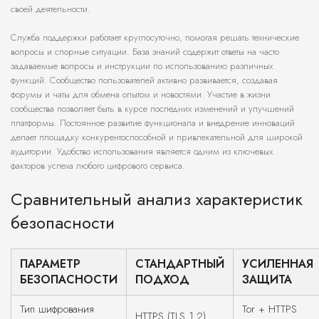
своей деятельности.
Служба поддержки работает круглосуточно, помогая решать технические
вопросы и спорные ситуации. База знаний содержит ответы на часто
задаваемые вопросы и инструкции по использованию различных
функций. Сообщество пользователей активно развивается, создавая
форумы и чаты для обмена опытом и новостями. Участие в жизни
сообщества позволяет быть в курсе последних изменений и улучшений
платформы. Постоянное развитие функционала и внедрение инноваций
делает площадку конкурентоспособной и привлекательной для широкой
аудитории. Удобство использования является одним из ключевых
факторов успеха любого цифрового сервиса.
Сравнительный анализ характеристик
безопасности
ПАРАМЕТР
СТАНДАРТНЫЙ
УСИЛЕННАЯ
БЕЗОПАСНОСТИ
ПОДХОД
ЗАЩИТА
Тип шифрования
Tor + HTTPS
HTTPS (TLS 1.2)