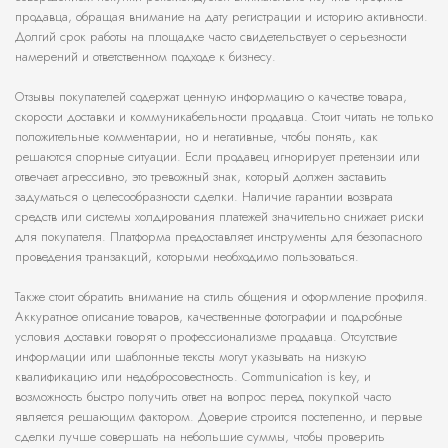
продавца, обращая внимание на дату регистрации и историю активности.
Долгий срок работы на площадке часто свидетельствует о серьезности
намерений и ответственном подходе к бизнесу.
Отзывы покупателей содержат ценную информацию о качестве товара,
скорости доставки и коммуникабельности продавца. Стоит читать не только
положительные комментарии, но и негативные, чтобы понять, как
решаются спорные ситуации. Если продавец игнорирует претензии или
отвечает агрессивно, это тревожный знак, который должен заставить
задуматься о целесообразности сделки. Наличие гарантии возврата
средств или системы холдирования платежей значительно снижает риски
для покупателя. Платформа предоставляет инструменты для безопасного
проведения транзакций, которыми необходимо пользоваться.
Также стоит обратить внимание на стиль общения и оформление профиля.
Аккуратное описание товаров, качественные фотографии и подробные
условия доставки говорят о профессионализме продавца. Отсутствие
информации или шаблонные тексты могут указывать на низкую
квалификацию или недобросовестность. Communication is key, и
возможность быстро получить ответ на вопрос перед покупкой часто
является решающим фактором. Доверие строится постепенно, и первые
сделки лучше совершать на небольшие суммы, чтобы проверить