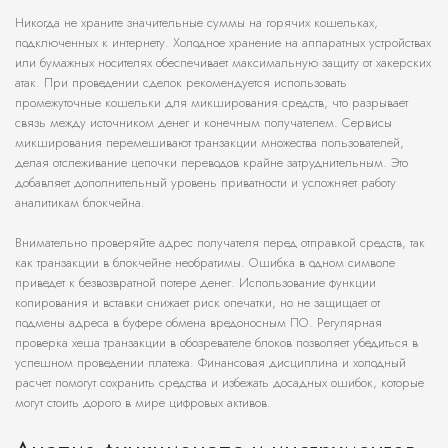
Никогда не храните значительные суммы на горячих кошельках,
подключенных к интернету. Холодное хранение на аппаратных устройствах
или бумажных носителях обеспечивает максимальную защиту от хакерских
атак. При проведении сделок рекомендуется использовать
промежуточные кошельки для микширования средств, что разрывает
связь между источником денег и конечным получателем. Сервисы
микширования перемешивают транзакции множества пользователей,
делая отслеживание цепочки переводов крайне затруднительным. Это
добавляет дополнительный уровень приватности и усложняет работу
аналитикам блокчейна.
Внимательно проверяйте адрес получателя перед отправкой средств, так
как транзакции в блокчейне необратимы. Ошибка в одном символе
приведет к безвозвратной потере денег. Использование функции
копирования и вставки снижает риск опечатки, но не защищает от
подмены адреса в буфере обмена вредоносным ПО. Регулярная
проверка хеша транзакции в обозревателе блоков позволяет убедиться в
успешном проведении платежа. Финансовая дисциплина и холодный
расчет помогут сохранить средства и избежать досадных ошибок, которые
могут стоить дорого в мире цифровых активов.