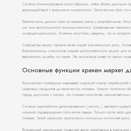
Система оптимизирована таким образом, чтобы обмен данными про
взаимодействия с внешними кошельками. Технические сбои случ
Безопасность данных стоит на первом месте у разработчиков. Регу
как ими воспользуются злоумышленники. Шифрование переписк
конфиденциальность. Клиенты могут быть уверены, что их истори
Сообщество вокруг проекта также играет значительную роль. Акт
Взаимопомощь участников создаёт дополнительную защиту для кажд
вероятность ошибок на старте. Эта экосистема живёт по своим пра
Основные функции кракен маркет д
Функционал платформы охватывает широкий спектр потребностей с
цифровых продуктов до физических поставок. Каталог постоянно 
перед допуском к торгам, что снижает количество некачественных
Система гарантийного депонирования (_escrow_) является краеу
момента подтверждения получения товара. Только после этого де
платежа. Такой механизм практически полностью исключает риск
Встроенный мессенджер позволяет вести переговоры в реально