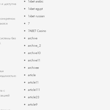
1xbet arabic
 и доступна
1xbet egypt
1xbet russian
 конкретном
7
каются
7ABET Casino
archive
системы без
.
archive_2
archive10
archive11
archivee
оды
article
бходимостью
article11
article111
ла с
изацией
article23
article9