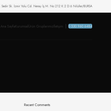
. Sedir Sk. İzmir Yolu Cd. Neray İş M. No:212 K:2 D:6 Nilüfer/BURSA
Ana Sayfa
Kurumsal
Ürün Gruplarımız
İletişim
0 530 960 6484
Recent Comments