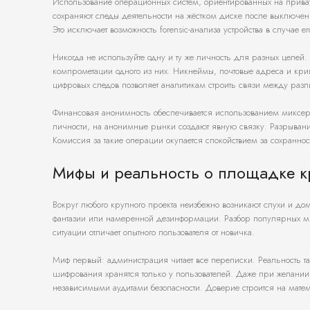
Использование операционных систем, ориентированных на приватно
сохраняют следы деятельности на жёстком диске после выключени
Это исключает возможность forensic-анализа устройства в случае ег
Никогда не используйте одну и ту же личность для разных целей
компрометации одного из них. Никнеймы, почтовые адреса и к
цифровых следов позволяет аналитикам строить связи между раз
Финансовая анонимность обеспечивается использованием миксе
личности, на анонимные рынки создают явную связку. Разрывание
Комиссия за такие операции окупается спокойствием за сохраннос
Мифы и реальность о площадке к
Вокруг любого крупного проекта неизбежно возникают слухи и до
фантазии или намеренной дезинформации. Разбор популярных ми
ситуации отличает опытного пользователя от новичка.
Миф первый: администрация читает все переписки. Реальность та
шифрования хранятся только у пользователей. Даже при желании
независимыми аудитами безопасности. Доверие строится на матема