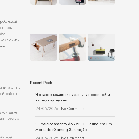
 проблемой
ользовать
без
 исключить
вые
Recent Posts
тличают его
ной работы и
Что такое комплексы защиты профилей и
зачем они нужны
24/06/2026
No Comments
ивной даже
ая простота
O Posicionamento do 7ABET Casino em um
Mercado iGaming Saturação
стимыми.
24/06/2026
No Comments