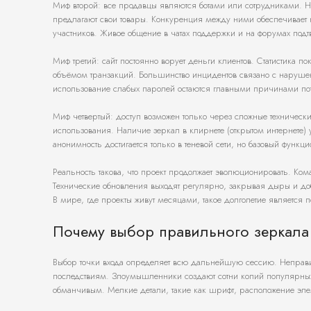
Миф второй: все продавцы являются ботами или сотрудниками. Н
предлагают свои товары. Конкуренция между ними обеспечивает ка
участников. Живое общение в чатах поддержки и на форумах подт
Миф третий: сайт постоянно ворует деньги клиентов. Статистика 
объёмом транзакций. Большинство инцидентов связано с наруш
использование слабых паролей остаются главными причинами пот
Миф четвертый: доступ возможен только через сложные техничес
использования. Наличие зеркал в клирнете (открытом интернете) у
анонимность достигается только в теневой сети, но базовый функ
Реальность такова, что проект продолжает эволюционировать. Ко
Технические обновления выходят регулярно, закрывая дыры и доба
В мире, где проекты живут месяцами, такое долголетие является п
Почему выбор правильного зеркала
Выбор точки входа определяет всю дальнейшую сессию. Неправи
последствиям. Злоумышленники создают сотни копий популярных р
обманчивым. Мелкие детали, такие как шрифт, расположение эле