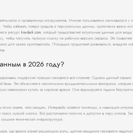
мательности и проверенных инструментов. Многие пользователи сталкиваются с
. Чтобы избежать потери средств и персональных данных, критически важно исп
ается ресурс
kra-dark.com
, который предоставляет актуальные данные для входа 
су, чтобы получить прямую ссылку на рабочую версию сервиса. Это позволяет
ами для кражи криптовалюты. Площадка продолжает развиваться, внедряя но
тов.
ванным в 2026 году?
держивать лидерские позиции становится всё сложнее. Однако данный сервис
ой базы. Это объясняется несколькими фундаментальными факторами, которые о
торую невозможно купить за короткое время. Она формируется годами безупреч
ы точно знаете, чего ожидать. Интерфейс остаётся понятным, а навигация интуит
 поиск нужной кнопки. Всё расположено логично и доступно в пару кликов. Так
 мощная техническая инфраструктура.
В мире, где время играет решающую роль, долгие ожидания становятся недопу