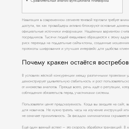
Сравнительный анализ функционала платформы
Навигация в современном сегменте теневой торговли требует вни
доступа, так как провайдеры активно блокируют основные домены
официальные источники информации. Надёжным вариантом счит
посредников. Тысячи людей ежедневно обращаются к этому адре
риск перехода на поддельные сайты-клоны, созданные мошенник
протоколы шифрования и улучшая интерфейс для удобства клиен
Почему кракен остаётся востребо
В условиях жёсткой конкуренции между различными проектами у
демонстрирует удивительную стабильность и рост пользовательск
от множества аналогов. Прежде всего, речь идёт о репутации, ко
соблюдения обязательств перед участниками системы.
Пользователи ценят предсказуемость. Когда вы заходите на сайт, в
для новичков. Не нужно тратить часы на изучение инструкций или
не означает примитивность. За фасадом минимализма скрывается
Ещё один важный аспект – это скорость обработки транзакций. 