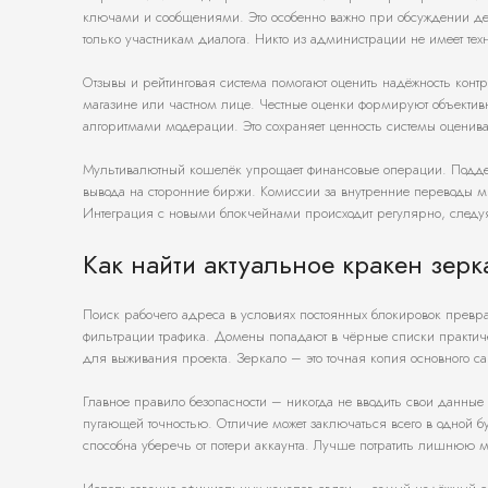
ключами и сообщениями. Это особенно важно при обсуждении дет
только участникам диалога. Никто из администрации не имеет тех
Отзывы и рейтинговая система помогают оценить надёжность конт
магазине или частном лице. Честные оценки формируют объективн
алгоритмами модерации. Это сохраняет ценность системы оценива
Мультивалютный кошелёк упрощает финансовые операции. Поддерж
вывода на сторонние биржи. Комиссии за внутренние переводы ми
Интеграция с новыми блокчейнами происходит регулярно, следуя
Как найти актуальное кракен зерк
Поиск рабочего адреса в условиях постоянных блокировок превр
фильтрации трафика. Домены попадают в чёрные списки практиче
для выживания проекта. Зеркало – это точная копия основного 
Главное правило безопасности – никогда не вводить свои данные
пугающей точностью. Отличие может заключаться всего в одной б
способна уберечь от потери аккаунта. Лучше потратить лишнюю м