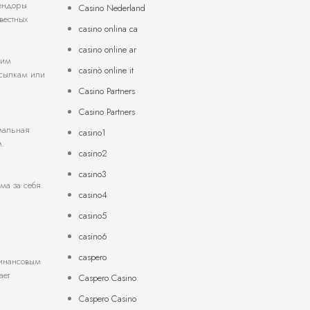
вендоры
Casino Nederland
вестных
casino onlina ca
casino online ar
щим
casinò online it
ссылкам или
Casino Partners
Casino Partners
имальная
casino1
м.
casino2
casino3
ма за себя.
casino4
casino5
casino6
caspero
финансовым
ает
Caspero Casino
Caspero Casino