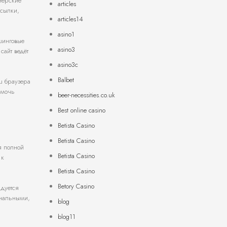
нёрские
articles
Ссылки,
articles14
asino1
шинговые
asino3
сайт ведёт
asino3c
Balbet
эш браузера
омочь
beer-necessities.co.uk
Best online casino
Betista Casino
Betista Casino
я полной
Betista Casino
 к
Betista Casino
Betory Casino
ндуется
ональными,
blog
blog11