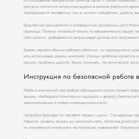
Использование официальных каналов связи – самый надёжный сп
ресурсы публикуют актуальные адреса в режиме реального време
приходящие от неизвестных лиц в личных сообщениях, должны вы
Браузерные расширения и антивирусные программы могут блокир
страницы. Поэтому полагаться только на автоматическую защиту не
себя странно, требовательно запрашивает данные или загружаетс
Кракен зеркало обычно работает стабильно, но периодически може
или использовать режим инкогнито. Иногда проблема кроется в 
решить проблему доступа. Важно понимать, что техническая часть
Инструкция по безопасной работе в
Работа в анонимной сети требует соблюдения строгих правил циф
защиты. Необходимо комплексно подходить к вопросу безопасности
деанонимизации и потере конфиденциальности.
Настройка браузера Tor является первым шагом. Стандартные пар
повысить уровень защиты до максимального, отключив JavaScript
но значительно снизит риск эксплуатации уязвимостей. Визуальна