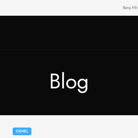
Barış Mh
Blog
GENEL