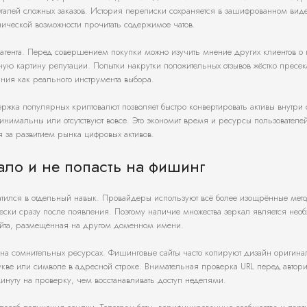
алей сложных заказов. История переписки сохраняется в зашифрованном виде
нической возможности прочитать содержимое чатов.
рагента. Перед совершением покупки можно изучить мнение других клиентов о
ую картину репутации. Попытки накрутки положительных отзывов жёстко пресе
ния как реального инструмента выбора.
ка популярных криптовалют позволяет быстро конвертировать активы внутри 
нимальны или отсутствуют вовсе. Это экономит время и ресурсы пользователей
 за развитием рынка цифровых активов.
ало и не попасть на фишинг
атился в отдельный навык. Провайдеры используют всё более изощрённые мет
ски сразу после появления. Поэтому наличие множества зеркал является нео
сайта, размещённая на другом доменном имени.
 на сомнительных ресурсах. Фишинговые сайты часто копируют дизайн оригина
укве или символе в адресной строке. Внимательная проверка URL перед автор
инуту на проверку, чем восстанавливать доступ неделями.