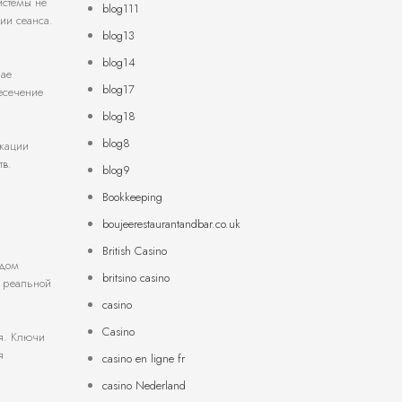
истемы не
blog111
ии сеанса.
blog13
blog14
чае
blog17
есечение
blog18
blog8
икации
тв.
blog9
Bookkeeping
boujeerestaurantandbar.co.uk
British Casino
одом
britsino casino
е реальной
casino
Casino
ия. Ключи
я
casino en ligne fr
casino Nederland