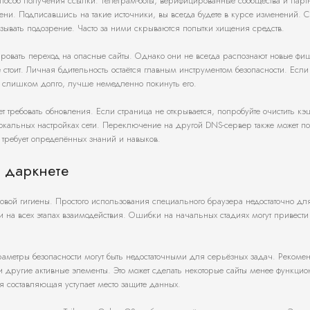
особ получения ссылки. Телеграм-боты, верифицированные сообщества и парт
ни. Подписавшись на такие источники, вы всегда будете в курсе изменений. 
зывать подозрение. Часто за ними скрываются попытки хищения средств.
овать переход на опасные сайты. Однако они не всегда распознают новые фи
 стоит. Личная бдительность остаётся главным инструментом безопасности. Если 
я слишком долго, лучше немедленно покинуть его.
т требовать обновления. Если страница не открывается, попробуйте очистить к
локальных настройках сети. Переключение на другой DNS-сервер также может п
 требует определённых знаний и навыков.
 даркнете
ровой гигиены. Простого использования специального браузера недостаточно дл
 на всех этапах взаимодействия. Ошибки на начальных стадиях могут привести
аметры безопасности могут быть недостаточными для серьёзных задач. Рекоме
 и другие активные элементы. Это может сделать некоторые сайты менее функци
я составляющая уступает место защите данных.