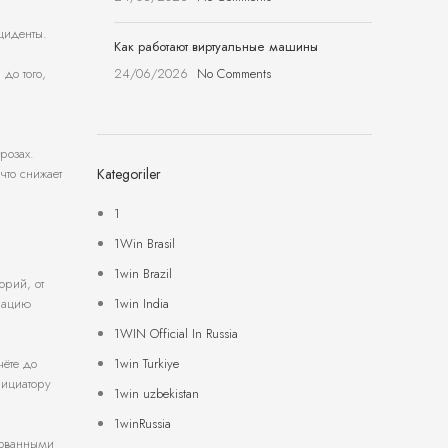
и
циденты.
Как работают виртуальные машины
24/06/2026
No Comments
до того,
розах.
Kategoriler
что снижает
1
1Win Brasil
1win Brazil
орий, от
1win India
ерацию
1WIN Official In Russia
1win Turkiye
чёте до
нициатору
1win uzbekistan
1winRussia
рованными