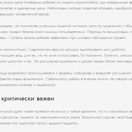
а самом деле платформа работает по модели маркетплейса, где независимые 
чество и адекватные цены. Рейтинговая система позволяет отсеивать недобросо
верждает человеческий фактор.
показывает, что количество успешных хищений ничтожно мало по сравнению с об
ением правил безопасности самими пользователями. Переход по фишинговым 
ерь. Система защиты работает эффективно при условии соблюдения правил.
кие манипуляции. Современная версия ресурса адаптирована для удобного
прощает вход для тех, кто не хочет использовать Tor постоянно. Конечно, макс
ционал доступен и так. Это расширяет аудиторию и делает сервис более массовы
манда разработки прислушивается к фидбеку сообщества и внедряет улучшения.
вляя новые возможности. Стабильность работы в течение многих лет говорит са
оказателем качества и надёжности.
 критически важен
льный адрес может привести не только к потере времени, но и к серьёзным 
есурсов, надеясь на невнимательность жертв. Визуальное сходство часто быв
ментов или адресная строка, выдают подделку.