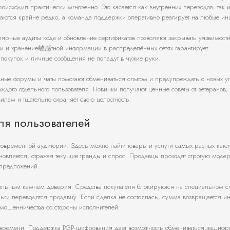
исходил практически мгновенно. Это касается как внутренних переводов, так 
аются крайне редко, а команда поддержки оперативно реагирует на любые ин
лярные аудиты кода и обновление сертификатов позволяют закрывать уязвимости 
и и хранение敏感тной информации в распределённых сетях гарантирует
я покупок и личные сообщения не попадут в чужие руки.
ивные форумы и чаты помогают обмениваться опытом и предупреждать о новых уг
ого отдельного пользователя. Новички получают ценные советы от ветеранов, 
вилам и тщательно охраняет свою целостность.
ля пользователей
овременной аудитории. Здесь можно найти товары и услуги самых разных катег
обновляется, отражая текущие тренды и спрос. Продавцы проходят строгую мод
 предложений.
гольным камнем доверия. Средства покупателя блокируются на специальном с
ньги переводятся продавцу. Если сделка не состоялась, сумма возвращается и
 мошенничества со стороны исполнителей.
м времени. Поддержка PGP-шифрования даёт возможность обмениваться зашиф