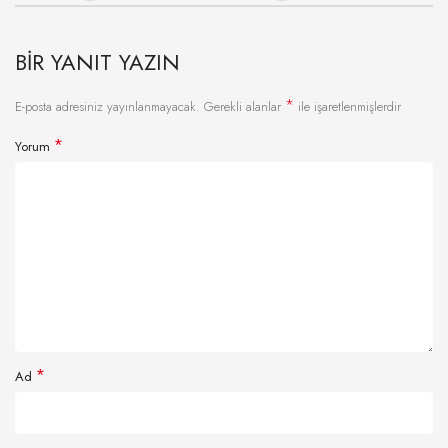
BIR YANIT YAZIN
*
E-posta adresiniz yayınlanmayacak.
Gerekli alanlar
ile işaretlenmişlerdir
*
Yorum
*
Ad