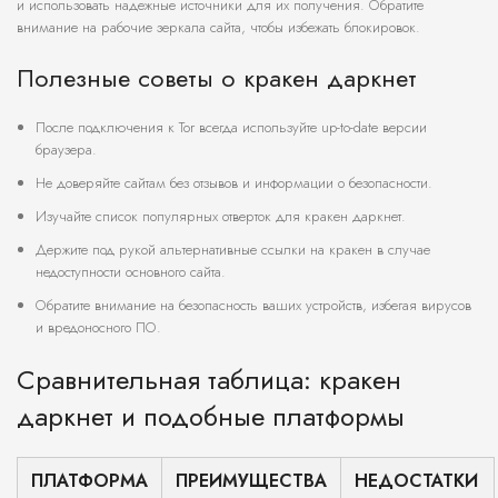
и использовать надежные источники для их получения. Обратите
внимание на рабочие зеркала сайта, чтобы избежать блокировок.
Полезные советы о кракен даркнет
После подключения к Tor всегда используйте up-to-date версии
браузера.
Не доверяйте сайтам без отзывов и информации о безопасности.
Изучайте список популярных отверток для кракен даркнет.
Держите под рукой альтернативные ссылки на кракен в случае
недоступности основного сайта.
Обратите внимание на безопасность ваших устройств, избегая вирусов
и вредоносного ПО.
Сравнительная таблица: кракен
даркнет и подобные платформы
ПЛАТФОРМА
ПРЕИМУЩЕСТВА
НЕДОСТАТКИ