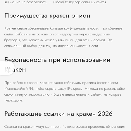
внимание на безопасность — избегайте подозрительных сайтов.
Преимущества кракен онион
Кракен онион обеспечивает больше конфиденциальности, чем обычные
сайты. Веб-сайты на основе .onion недоступны через стандартные
браузеры, что делает их менее уязвимыми для атак и слежки. Это
оптимальный выбор для тех, кто ищет анонимность в сети.
Безопасность при использовании
кракен
При работе с кракен даркнет важно соблюдать правила безопасности.
Используйте VPN, чтобы скрыть вашу IP-адресу. Никогда не раскрывайте
свою личную информацию и будьте внимательны к сайтам, на которые
переходите.
Работающие ссылки на кракен 2026
Ссылки на кракен могут меняться. Рекомендуется проверять обновления