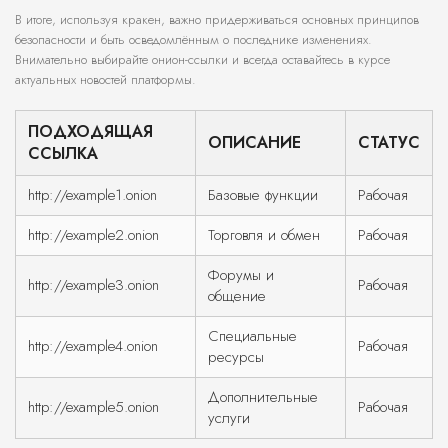
В итоге, используя кракен, важно придерживаться основных принципов
безопасности и быть осведомлённым о последнике изменениях.
Внимательно выбирайте онион-ссылки и всегда оставайтесь в курсе
актуальных новостей платформы.
ПОДХОДЯЩАЯ
ОПИСАНИЕ
СТАТУС
ССЫЛКА
http://example1.onion
Базовые функции
Рабочая
http://example2.onion
Торговля и обмен
Рабочая
Форумы и
http://example3.onion
Рабочая
общение
Специальные
http://example4.onion
Рабочая
ресурсы
Дополнительные
http://example5.onion
Рабочая
услуги