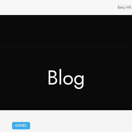
Barış Mh
Blog
GENEL