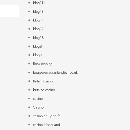
blog111
blog13
blog14
blog17
blog18
blog8
blog9
Bookkeeping
boujeerestaurantandbar.co.uk
British Casino
britsino casino
casino
Casino
casino en ligne fr
casino Nederland