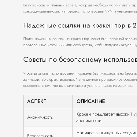
Безопасность – главный аспект, который необходимо учитывать 
конфиденциальности, например, использовать VPN и уникальные 
Надежные ссылки на кракен тор в 
Поиск надежных ссылок на кракен тор может быть сложной задачей
проверенные источники или сообщества, чтобы получать актуальн
Советы по безопасному использо
Чтобы ваш опыт использования Кракена был максимально безопа
данными. Во-вторых, используйте надежное программное обеспече
осторожны с тем, что вы скачиваете и устанавливаете из даркнета.
АСПЕКТ
ОПИСАНИЕ
Кракен предлагает высокий у
Анонимность
анонимности.
Наличие защищённых соедин
Безопасность