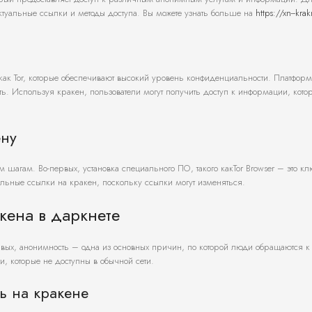
актуальные ссылки и методы доступа. Вы можете узнать больше на
https://xn--kra
 как Tor, которые обеспечивают высокий уровень конфиденциальности. Платформ
ь. Используя кракен, пользователи могут получить доступ к информации, кото
ену
 шагам. Во-первых, установка специального ПО, такого какTor Browser – это к
альные ссылки на кракен, поскольку ссылки могут изменяться.
кена в даркнете
рвых, анонимность – одна из основных причин, по которой люди обращаются к 
и, которые не доступны в обычной сети.
ь на кракене