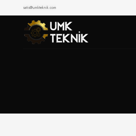
satis@umkteknik.com