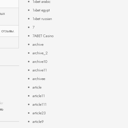
1xbet arabic
1xbet egypt
ных
1xbet russian
7
 отзывы.
7ABET Casino
archive
archive_2
archive10
archive11
archivee
article
article11
der
article111
pto
article23
article9