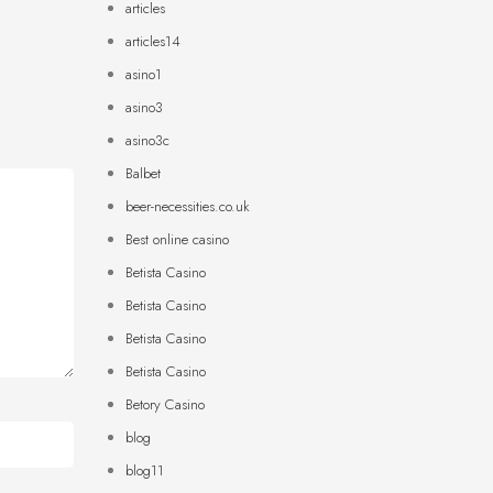
articles
articles14
asino1
asino3
asino3c
Balbet
beer-necessities.co.uk
Best online casino
Betista Casino
Betista Casino
Betista Casino
Betista Casino
Betory Casino
blog
blog11