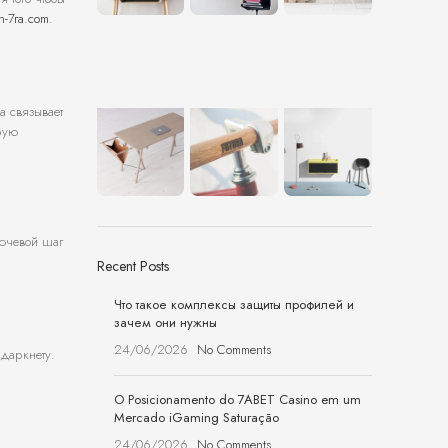
kn-7ra.com
.
а связывает
рую
лючевой шаг
Recent Posts
Что такое комплексы защиты профилей и
зачем они нужны
24/06/2026
No Comments
даркнету.
O Posicionamento do 7ABET Casino em um
Mercado iGaming Saturação
24/06/2026
No Comments