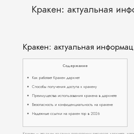
Кракен: актуальная ин
Кракен: актуальная информац
Содержание
Как работает Кракен даркнет
Способы получения доступа к кракену
Преимущества использования кракена в даркнете
Безопасность и конфиденциальность на кракене
Надежные ссылки на кракен тор в 2026
Кракен – это один из самых популярных ресурсов даркнета, кот