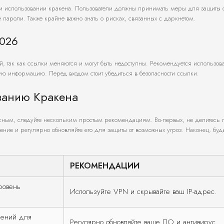
при использовании кракена. Пользователи должны принимать меры для защиты 
пароли. Также крайне важно знать о рисках, связанных с даркнетом.
2026
, так как ссылки меняются и могут быть недоступны. Рекомендуется использов
ую информацию. Перед входом стоит убедиться в безопасности ссылки.
ванию Кракена
сным, следуйте нескольким простым рекомендациям. Во-первых, не делитесь
ние и регулярно обновляйте его для защиты от возможных угроз. Наконец, буд
РЕКОМЕНДАЦИИ
ровень
Используйте VPN и скрывайте ваш IP-адрес.
ений для
Регулярно обновляйте ваше ПО и антивирус.