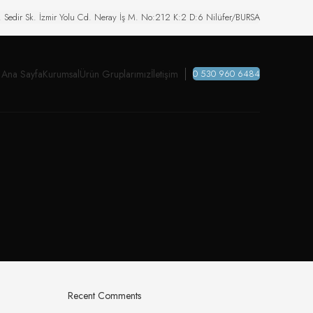
. Sedir Sk. İzmir Yolu Cd. Neray İş M. No:212 K:2 D:6 Nilüfer/BURSA
Ana Sayfa
Kurumsal
Ürün Gruplarımız
İletişim
0 530 960 6484
Recent Comments