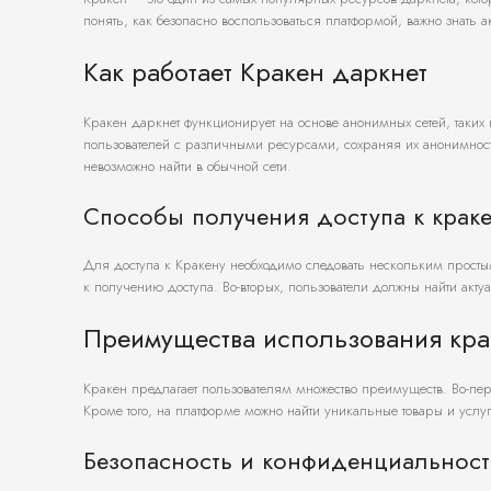
понять, как безопасно воспользоваться платформой, важно знать 
Как работает Кракен даркнет
Кракен даркнет функционирует на основе анонимных сетей, таких
пользователей с различными ресурсами, сохраняя их анонимност
невозможно найти в обычной сети.
Способы получения доступа к крак
Для доступа к Кракену необходимо следовать нескольким простым
к получению доступа. Во-вторых, пользователи должны найти акту
Преимущества использования кра
Кракен предлагает пользователям множество преимуществ. Во-пе
Кроме того, на платформе можно найти уникальные товары и услуг
Безопасность и конфиденциальност