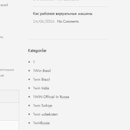
своей
Как работают виртуальные машины
24/06/2026
No Comments
ать
Kategoriler
1
 личными
1Win Brasil
ьте
1win Brazil
1win India
1WIN Official In Russia
1win Turkiye
1win uzbekistan
1winRussia