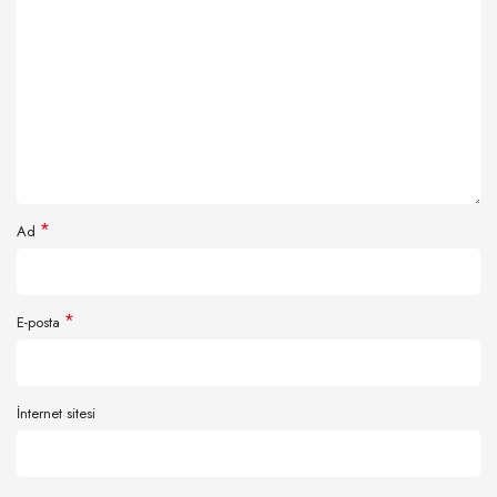
*
Ad
*
E-posta
İnternet sitesi