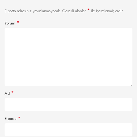
*
E-posta adresiniz yayınlanmayacak.
Gerekli alanlar
ile işaretlenmişlerdir
*
Yorum
*
Ad
*
E-posta