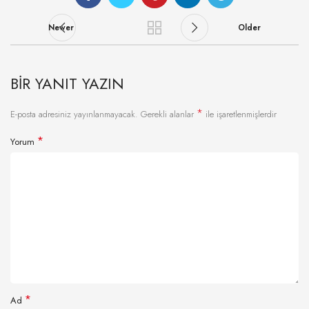
Newer
Older
BIR YANIT YAZIN
*
E-posta adresiniz yayınlanmayacak.
Gerekli alanlar
ile işaretlenmişlerdir
*
Yorum
*
Ad