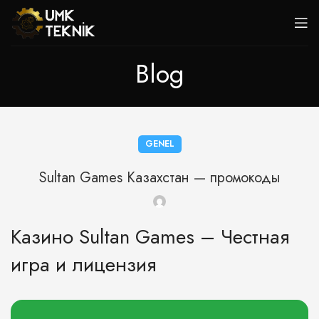
Blog
GENEL
Sultan Games Казахстан — промокоды
Казино Sultan Games – Честная
игра и лицензия