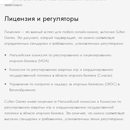
эффективно.
Лицензия и регуляторы
Лицензия – это важный аспект для любого онлайн-казино, включая Sultan
Games. Это документ, который подтверждает, что казино соответствует
определенным стандартам и требованиям, установленным регуляторами.
Мальтийская комиссия по регулированию и лицензированию
игорного бизнеса (MGA)
Комиссия по регулированию азартных игр и координированию
государственной политики в области игорного бизнеса (Curacao)
Управление по контролю и надзору за игорным бизнесом (UKGC) в
Великобритании
Сultan Games имеет лицензии от Мальтийской комиссии и Комиссии по
регулированию азартных игр и координированию государственной
политики в области игорного бизнеса. Это означает, что казино соответствует
высоким стандартам и требованиям, установленным этими регуляторами.