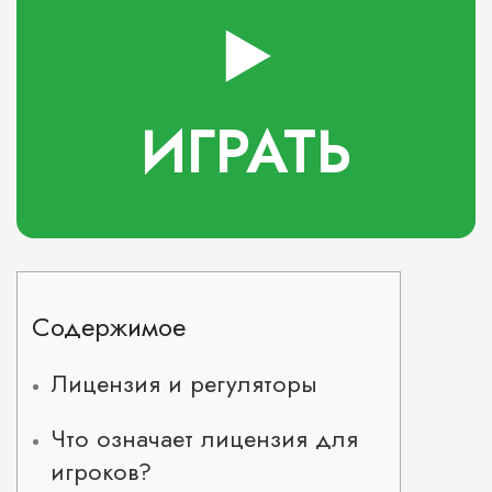
▶️
ИГРАТЬ
Содержимое
Лицензия и регуляторы
Что означает лицензия для
игроков?