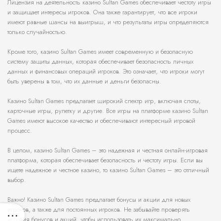
Лицензия на деятельность казино Sultan Games обеспечивает честоту игры
и защищает интересы игроков. Она также гарантирует, что все игроки
имеют равные шансы на выигрыш, и что результаты игры определяются
только случайностью.
Кроме того, казино Sultan Games имеет современную и безопасную
систему защиты данных, которая обеспечивает безопасность личных
данных и финансовых операций игроков. Это означает, что игроки могут
быть уверены в том, что их данные и деньги безопасны.
Казино Sultan Games предлагает широкий спектр игр, включая слоты,
карточные игры, рулетку и другие. Все игры на платформе казино Sultan
Games имеют высокое качество и обеспечивают интересный игровой
процесс.
В целом, казино Sultan Games – это надежная и честная онлайн-игровая
платформа, которая обеспечивает безопасность и честоту игры. Если вы
ищете надежное и честное казино, то казино Sultan Games – это отличный
выбор.
Важно! Казино Sultan Games предлагает бонусы и акции для новых
игроков, а также для постоянных игроков. Не забывайте проверять
условия бонусов и акций, чтобы использовать их максимально