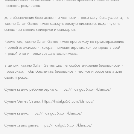
честность результатов.
Для обеспечения безопасности и честности игроки могут быть уверены, что
казино Sultan Games имеет международную лицензию, выданную на
основании строгих критериев и стандартов.
Кроме того, казино Sultan Games имеет программу по предотвращению
игорной зависимости, которая помогает игрокам контролировать свой
игровой опыт и предотвращать зависимость.
В целом, казино Sultan Games уделяет особое внимание безопасности и
проверкам, чтобы обеспечить безопасное и честное игровое опыта для
своих игроков.
Султан казино рабочее зеркало: https://hidalgo56.com/blancos/
Султан Games Casino: https://hidalgo56.com/blancos/
Султан казино: https://hidalgo56.com/blancos/
Султан casino games: https://hidalgo56.com/blancos/