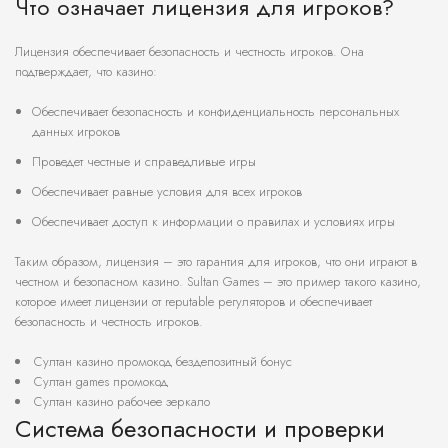
Что означает лицензия для игроков?
Лицензия обеспечивает безопасность и честность игроков. Она
подтверждает, что казино:
Обеспечивает безопасность и конфиденциальность персональных
данных игроков
Проведет честные и справедливые игры
Обеспечивает равные условия для всех игроков
Обеспечивает доступ к информации о правилах и условиях игры
Таким образом, лицензия – это гарантия для игроков, что они играют в
честном и безопасном казино. Sultan Games – это пример такого казино,
которое имеет лицензии от reputable регуляторов и обеспечивает
безопасность и честность игроков.
Султан казино промокод бездепозитный бонус
Султан games промокод
Султан казино рабочее зеркало
Система безопасности и проверки