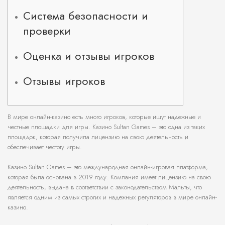
Система безопасности и
проверки
Оценка и отзывы игроков
Отзывы игроков
В мире онлайн-казино есть много игроков, которые ищут надежные и
честные площадки для игры. Казино Sultan Games – это одна из таких
площадок, которая получила лицензию на свою деятельность и
обеспечивает честоту игры.
Казино Sultan Games – это международная онлайн-игровая платформа,
которая была основана в 2019 году. Компания имеет лицензию на свою
деятельность, выдана в соответствии с законодательством Мальты, что
является одним из самых строгих и надежных регуляторов в мире онлайн-
казино.