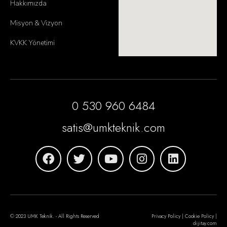
Hakkımızda
Misyon & Vizyon
KVKK Yönetimi
0 530 960 6484
satis@umkteknik.com
© 2023 UMK Teknik. - All Rights Reserved
Privacy Policy | Cookie Policy |
dijitay.com