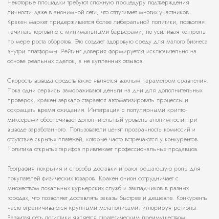
Некоторые площадки требуют сложную процедуру подтверждения
личности даже в анонимной сети, что отпугивает многих участников.
Кракен маркет придерживается более либеральной политики, позволяя
начинать торговлю с минимальными барьерами, но усиливая контроль
по мере роста оборотов. Это создает здоровую среду для малого бизнеса
внутри платформы. Рейтинг доверия формируется исключительно на
основе реальных сделок, а не купленных отзывов.
Скорость вывода средств также является важным параметром сравнения.
Пока одни сервисы замораживают деньги на дни для дополнительных
проверок, кракен зеркало старается автоматизировать процессы и
сокращать время ожидания. Интеграция с популярными крипто-
миксерами обеспечивает дополнительный уровень анонимности при
выводе заработанного. Пользователи ценят прозрачность комиссий и
отсутствие скрытых платежей, которые часто встречаются у конкурентов.
Политика открытых тарифов привлекает профессиональных продавцов.
География покрытия и способы доставки играют решающую роль для
покупателей физических товаров. Кракен онион сотрудничает с
множеством локальных курьерских служб и закладчиков в разных
городах, что позволяет доставлять заказы быстрее и дешевле. Конкуренты
часто ограничиваются крупными мегаполисами, игнорируя регионы.
Развитая сеть логистики является стратегическим преимуществом