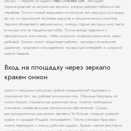
ресурс – перейти по адресу
https://kra-dark.com
. Этот адрес
перенаправляет на актуальное зеркало, которое работает стабильно без
перебоев. Тысячи людей ежедневно используют этот маршрут для входа,
так как он гарантирует отсутствие вирусов и мошеннических скриптов.
Зеркало обновляется автоматически, поэтому старые закладки могут вести
в никуда или на поддельные сайты. Лучше всегда сверяться с
официальным источником, чтобы сохранить конфиденциальность своих
действий. Кракен онион продолжает работать, несмотря на внешнее
давление, предлагая пользователям привычный интерфейс и широкий
каталог товаров.
Вход на площадку через зеркало
кракен онион
Доступ к закрытым ресурсам требует определенной подготовки и
понимания того, как работает анонимная сеть. Обычные браузеры не
смогут открыть специальные доменные зоны, поэтому необходимо
установить соответствующее программное обеспечение. Самым
распространенным решением является Tor Browser, который шифрует
трафик и скрывает IP-адрес пользователя. После установки браузера
можно переходить к поиску рабочего адреса. Кракен маркет регулярно