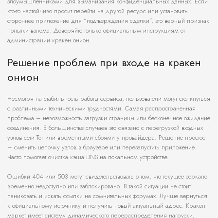
злоумышленниками для выманивания конфиденциальных данных. Если
кто-то настойчиво просит перейти на другой ресурс или установить
стороннее приложение для “подтверждения сделки”, это верный признак
попытки взлома. Доверяйте только официальным инструкциям от
администрации кракен онион.
Решение проблем при входе на кракен
онион
Несмотря на стабильность работы сервиса, пользователи могут столкнуться
с различными техническими трудностями. Самая распространенная
проблема – невозможность загрузки страницы или бесконечное ожидание
соединения. В большинстве случаев это связано с перегрузкой входных
узлов сети Tor или временными сбоями у провайдера. Решение простое
– сменить цепочку узлов в браузере или перезапустить приложение.
Часто помогает очистка кэша DNS на локальном устройстве.
Ошибки 404 или 503 могут свидетельствовать о том, что текущее зеркало
временно недоступно или заблокировано. В такой ситуации не стоит
паниковать и искать ссылки на сомнительных форумах. Лучше вернуться
к официальному источнику и получить новый актуальный адрес. Кракен
маркет имеет систему динамического перераспределения нагрузки,