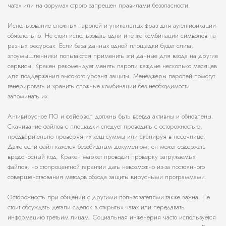
чатах или на форумах строго запрещен правилами безопасности.
Использование сложных паролей и уникальных фраз для аутентификации
обязательно. Не стоит использовать одни и те же комбинации символов на
разных ресурсах. Если база данных одной площадки будет слита,
злоумышленники попытаются применить эти данные для входа на другие
сервисы. Кракен рекомендует менять пароли каждые несколько месяцев
для поддержания высокого уровня защиты. Менеджеры паролей помогут
генерировать и хранить сложные комбинации без необходимости
запоминать их.
Антивирусное ПО и файервол должны быть всегда активны и обновлены.
Скачивание файлов с площадки следует проводить с осторожностью,
предварительно проверяя их хеш-суммы или сканируя в песочнице.
Даже если файл кажется безобидным документом, он может содержать
вредоносный код. Кракен маркет проводит проверку загружаемых
файлов, но стопроцентной гарантии дать невозможно из-за постоянного
совершенствования методов обхода защиты вирусными программами.
Осторожность при общении с другими пользователями также важна. Не
стоит обсуждать детали сделок в открытых чатах или передавать
информацию третьим лицам. Социальная инженерия часто используется