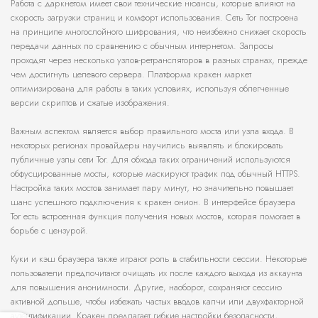
Работа с даркнетом имеет свои технические нюансы, которые влияют на
скорость загрузки страниц и комфорт использования. Сеть Tor построена
на принципе многослойного шифрования, что неизбежно снижает скорость
передачи данных по сравнению с обычным интернетом. Запросы
проходят через несколько узлов-ретрансляторов в разных странах, прежде
чем достигнуть целевого сервера. Платформа кракен маркет
оптимизирована для работы в таких условиях, используя облегченные
версии скриптов и сжатые изображения.
Важным аспектом является выбор правильного моста или узла входа. В
некоторых регионах провайдеры научились выявлять и блокировать
публичные узлы сети Tor. Для обхода таких ограничений используются
обфусцированные мосты, которые маскируют трафик под обычный HTTPS.
Настройка таких мостов занимает пару минут, но значительно повышает
шанс успешного подключения к кракен онион. В интерфейсе браузера
Tor есть встроенная функция получения новых мостов, которая помогает в
борьбе с цензурой.
Куки и кэш браузера также играют роль в стабильности сессии. Некоторые
пользователи предпочитают очищать их после каждого выхода из аккаунта
для повышения анонимности. Другие, наоборот, сохраняют сессию
активной дольше, чтобы избежать частых вводов капчи или двухфакторной
аутентификации. Кракен предлагает гибкие настройки безопасности,