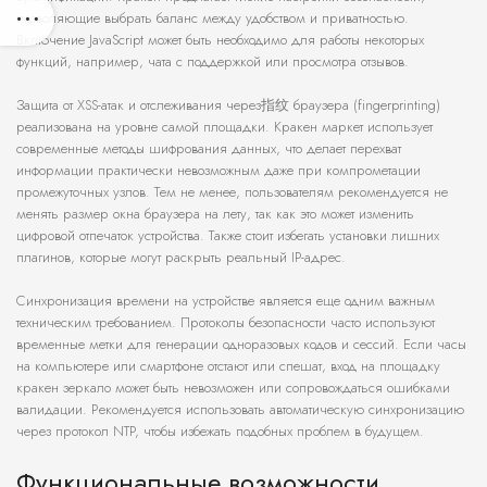
позволяющие выбрать баланс между удобством и приватностью.
Включение JavaScript может быть необходимо для работы некоторых
функций, например, чата с поддержкой или просмотра отзывов.
Защита от XSS-атак и отслеживания через指纹 браузера (fingerprinting)
реализована на уровне самой площадки. Кракен маркет использует
современные методы шифрования данных, что делает перехват
информации практически невозможным даже при компрометации
промежуточных узлов. Тем не менее, пользователям рекомендуется не
менять размер окна браузера на лету, так как это может изменить
цифровой отпечаток устройства. Также стоит избегать установки лишних
плагинов, которые могут раскрыть реальный IP-адрес.
Синхронизация времени на устройстве является еще одним важным
техническим требованием. Протоколы безопасности часто используют
временные метки для генерации одноразовых кодов и сессий. Если часы
на компьютере или смартфоне отстают или спешат, вход на площадку
кракен зеркало может быть невозможен или сопровождаться ошибками
валидации. Рекомендуется использовать автоматическую синхронизацию
через протокол NTP, чтобы избежать подобных проблем в будущем.
Функциональные возможности