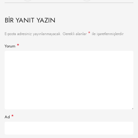
BIR YANIT YAZIN
*
E-posta adresiniz yayınlanmayacak.
Gerekli alanlar
ile işaretlenmişlerdir
*
Yorum
*
Ad