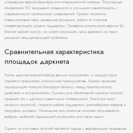
устаревшая версия браузера или операционной системы. Регулярные
обновления ПО закрывают уязвимости и улучшают совместимость с
современными протоколами шифрования. Кракен постоянно
совершенствует свои серверные решения, требуя от клиентов
соответствующего уровня поддержки. Проверка актуальности версии Tor
Browser займет минуту, но может сэкономить часы времени на поиск
решения несуществующей проблемы.
Сравнительная характеристика
площадок даркнета
Рынок даркнет-маркетплейсов весьма конкурентен, и каждый игрок
старается предложить уникальные преимущества. Кракен занимает
лидирующие позиции благодаря балансу между безопасностью,
удобством и ассортиментом. Однако для объективной картины полезно
сравнить его с другими известными платформами. Различия могут
касаться комиссий, скорости работы поддержки, разнообразия товаров и
географии доставки. Понимание этих нюансов помогает пользователю
выбрать наиболее подходящий инструмент для своих задач.
Одним из ключевых отличий является подход к верификации продавцов.