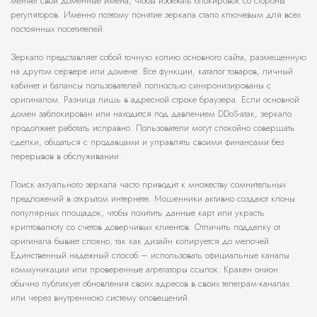
меняет свои доменные имена, чтобы избежать блокировок со стороны
регуляторов. Именно поэтому понятие зеркала стало ключевым для всех
постоянных посетителей.
Зеркало представляет собой точную копию основного сайта, размещенную
на другом сервере или домене. Все функции, каталог товаров, личный
кабинет и балансы пользователей полностью синхронизированы с
оригиналом. Разница лишь в адресной строке браузера. Если основной
домен заблокирован или находится под давлением DDoS-атак, зеркало
продолжает работать исправно. Пользователи могут спокойно совершать
сделки, общаться с продавцами и управлять своими финансами без
перерывов в обслуживании.
Поиск актуального зеркала часто приводит к множеству сомнительных
предложений в открытом интернете. Мошенники активно создают клоны
популярных площадок, чтобы похитить данные карт или украсть
криптовалюту со счетов доверчивых клиентов. Отличить подделку от
оригинала бывает сложно, так как дизайн копируется до мелочей.
Единственный надежный способ – использовать официальные каналы
коммуникации или проверенные агрегаторы ссылок. Кракен онион
обычно публикует обновления своих адресов в своих телеграм-каналах
или через внутреннюю систему оповещений.