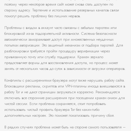
поэтому через некоторое время сайт может снова стать доступен по
старому адресу. Терпение и использование резервных каналов связи
помогут решить проблему без лишних нервов.
Проблемы с входом в аккаунт часто связаны с забытым паролем или
блокировкой из-за подозрительной активности. Система безопасности
автоматически замораживает доступ при множественных неудачных
попытках авторизации. Это защитный механизм от подбора паролей. Для
разблокировки требуется пройти процедуру верификации через
привязанную почту или службу поддержки. Кракен зеркало
предоставляет формы для восстановления доступа, но процесс может
занять от нескольких часов до суток в зависимости от загрузки операторов.
Конфликты с расширениями браузера могут также нарушать работу сайта.
Блоковщики рекламы, скриптов или VPN-плагины иногда вмешиваются в
работу Tor и не дают страницам загружаться корректно. Рекомендуется
отключать все сторонние расширения при посещении кракен онион для
чистой сессии. Если проблема сохраняется, стоит попробовать
использовать чистый профиль браузера Tor без каких-либо
дополнительных настроек. Это поможет локализовать причину сбоя.
В редких случаях проблема может быть на стороне самого пользователя –