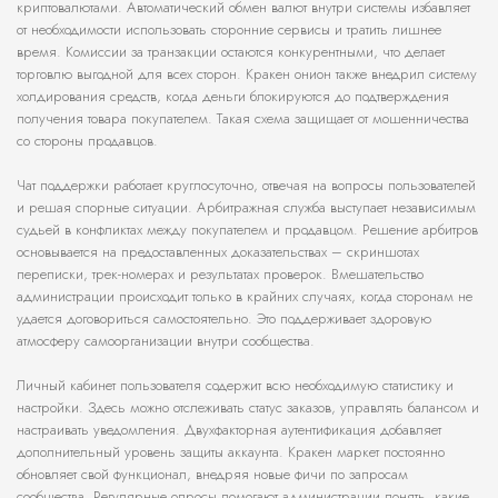
криптовалютами. Автоматический обмен валют внутри системы избавляет
от необходимости использовать сторонние сервисы и тратить лишнее
время. Комиссии за транзакции остаются конкурентными, что делает
торговлю выгодной для всех сторон. Кракен онион также внедрил систему
холдирования средств, когда деньги блокируются до подтверждения
получения товара покупателем. Такая схема защищает от мошенничества
со стороны продавцов.
Чат поддержки работает круглосуточно, отвечая на вопросы пользователей
и решая спорные ситуации. Арбитражная служба выступает независимым
судьей в конфликтах между покупателем и продавцом. Решение арбитров
основывается на предоставленных доказательствах – скриншотах
переписки, трек-номерах и результатах проверок. Вмешательство
администрации происходит только в крайних случаях, когда сторонам не
удается договориться самостоятельно. Это поддерживает здоровую
атмосферу самоорганизации внутри сообщества.
Личный кабинет пользователя содержит всю необходимую статистику и
настройки. Здесь можно отслеживать статус заказов, управлять балансом и
настраивать уведомления. Двухфакторная аутентификация добавляет
дополнительный уровень защиты аккаунта. Кракен маркет постоянно
обновляет свой функционал, внедряя новые фичи по запросам
сообщества. Регулярные опросы помогают администрации понять, какие