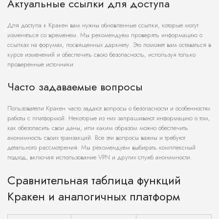
Актуальные ссылки для доступа
Для доступа к Кракен вам нужны обновленные ссылки, которые могут
изменяться со временем. Мы рекомендуем проверять информацию о
ссылках на форумах, посвященных даркнету. Это поможет вам оставаться в
курсе изменений и обеспечить свою безопасность, используя только
проверенные источники.
Часто задаваемые вопросы
Пользователи Кракен часто задают вопросы о безопасности и особенностях
работы с платформой. Некоторые из них запрашивают информацию о том,
как обезопасить свои даны, или каким образом можно обеспечить
анонимность своих транзакций. Все эти вопросы важны и требуют
детального рассмотрения. Мы рекомендуем выбирать комплексный
подход, включая использование VPN и других служб анонимности.
Сравнительная таблица функций
Кракен и аналогичных платформ