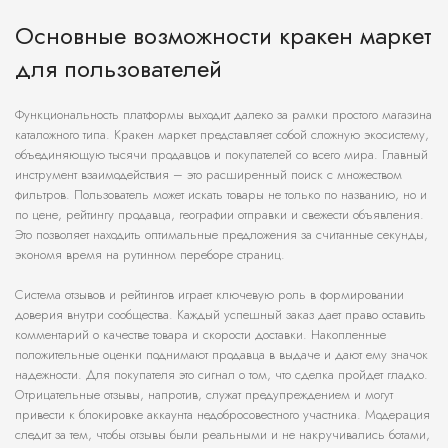
Основные возможности кракен маркет
для пользователей
Функциональность платформы выходит далеко за рамки простого магазина
каталожного типа. Кракен маркет представляет собой сложную экосистему,
объединяющую тысячи продавцов и покупателей со всего мира. Главный
инструмент взаимодействия – это расширенный поиск с множеством
фильтров. Пользователь может искать товары не только по названию, но и
по цене, рейтингу продавца, географии отправки и свежести объявления.
Это позволяет находить оптимальные предложения за считанные секунды,
экономя время на рутинном переборе страниц.
Система отзывов и рейтингов играет ключевую роль в формировании
доверия внутри сообщества. Каждый успешный заказ дает право оставить
комментарий о качестве товара и скорости доставки. Накопленные
положительные оценки поднимают продавца в выдаче и дают ему значок
надежности. Для покупателя это сигнал о том, что сделка пройдет гладко.
Отрицательные отзывы, напротив, служат предупреждением и могут
привести к блокировке аккаунта недобросовестного участника. Модерация
следит за тем, чтобы отзывы были реальными и не накручивались ботами,