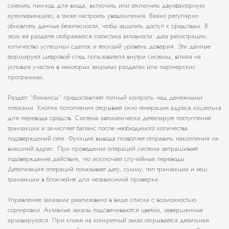
сменить пин-код для входа, включить или отключить двухфакторную
аутентификацию, а также настроить уведомления. Важно регулярно
обновлять данные безопасности, чтобы защитить доступ к средствам. В
этом же разделе отображается статистика активности: дата регистрации,
количество успешных сделок и текущий уровень доверия. Эти данные
формируют цифровой след пользователя внутри системы, влияя на
условия участия в некоторых закрытых разделах или партнерских
программах.
Раздел “Финансы” предоставляет полный контроль над денежными
потоками. Кнопка пополнения открывает окно генерации адреса кошелька
для перевода средств. Система автоматически детектирует поступление
транзакции и зачисляет баланс после необходимого количества
подтверждений сети. Функция вывода позволяет отправить накопления на
внешний адрес. При проведении операций система запрашивает
подтверждение действия, что исключает случайные переводы.
Детализация операций показывает дату, сумму, тип транзакции и хеш
транзакции в блокчейне для независимой проверки.
Управление заказами реализовано в виде списка с возможностью
сортировки. Активные заказы подсвечиваются цветом, завершенные
архивируются. При клике на конкретный заказ открывается детальная