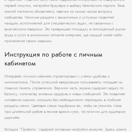
первой покупки, настройке браузера и выбору безопасного пароля. База
знаний постоянно обновляется, отвечая на самые частые вопросы
сообщества. Наличие раздела с вакансиями и услугами позволяет
находить исполнителей для специфических задач, не связанных с
физическими товарами. Это превращает площадку в полноценный рынок
труда и услуг в анонимном сегменте интернета, где каждый может найти
применение своим навыкам.
Инструкция по работе с личным
кабинетом
Интерфейс личного кабинета спроектирован с учетом удобства и
минимализма. После успешной авторизации пользователь попадает на
главную панель управления. Верхняя часть экрана содержит сводку по
балансу, количеству активных ордеров и новых сообщений. Это позволяет
мгновенно оценить ситуацию без необходимости переходить в глубокие
разделы меню. Цветовая схема подобрана так, чтобы не утомлять глаза
при длительной работе в темное время суток, что типично для аудитории
даркнета.
Вкладка “Профиль” содержит основные настройки аккаунта. Здесь можно