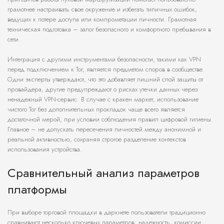
грамотнее настраивать свое окружение и избегать типичных ошибок,
ведущих к потере доступа или компрометации личности. Грамотная
техническая подготовка – залог безопасного и комфортного пребывания в
сети.
Интеграция с другими инструментами безопасности, такими как VPN
перед подключением к Tor, является предметом споров в сообществе.
Одни эксперты утверждают, что это добавляет лишний слой защиты от
провайдера, другие предупреждают о рисках утечки данных через
ненадежный VPN-сервис. В случае с кракен маркет, использование
чистого Tor без дополнительных прокладок чаще всего является
достаточной мерой, при условии соблюдения правил цифровой гигиены.
Главное – не допускать пересечения личностей между анонимной и
реальной активностью, сохраняя строгое разделение контекстов
использования устройства.
Сравнительный анализ параметров
платформы
При выборе торговой площадки в даркнете пользователи традиционно
сравнивают несколько ключевых параметров: надежность, комиссии,