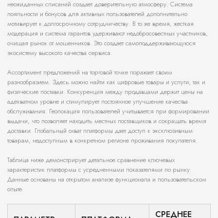
неожиданных списаний создает доверительную атмосферу. Система
лояльности и бонусов для активных пользователей дополнительно
мотивирует к долгосрочному сотрудничеству. В то же время, жесткая
модерация и система гарантов удерживают недобросовестных участников,
очищая рынок от мошенников. Это создает самоподдерживающуюся
экосистему высокого качества сервиса.
Ассортимент предложений на торговой точке поражает своим
разнообразием. Здесь можно найти как цифровые товары и услуги, так и
физические поставки. Конкуренция между продавцами держит цены на
адекватном уровне и стимулирует постоянное улучшение качества
обслуживания. Геолокация пользователей учитывается при формировании
выдачи, что позволяет находить местных поставщиков и сокращать время
доставки. Глобальный охват платформы дает доступ к эксклюзивным
товарам, недоступным в конкретном регионе проживания покупателя.
Таблица ниже демонстрирует детальное сравнение ключевых
характеристик платформы с усредненными показателями по рынку.
Данные основаны на открытом анализе функционала и пользовательском
опыте.
СРЕДНЕЕ