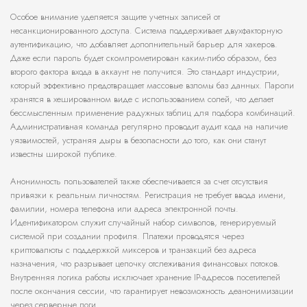
Особое внимание уделяется защите учетных записей от
несанкционированного доступа. Система поддерживает двухфакторную
аутентификацию, что добавляет дополнительный барьер для хакеров.
Даже если пароль будет скомпрометирован каким-либо образом, без
второго фактора входа в аккаунт не получится. Это стандарт индустрии,
который эффективно предотвращает массовые взломы баз данных. Пароли
хранятся в хешированном виде с использованием солей, что делает
бессмысленным применение радужных таблиц для подбора комбинаций.
Административная команда регулярно проводит аудит кода на наличие
уязвимостей, устраняя дыры в безопасности до того, как они станут
известны широкой публике.
Анонимность пользователей также обеспечивается за счет отсутствия
привязки к реальным личностям. Регистрация не требует ввода имени,
фамилии, номера телефона или адреса электронной почты.
Идентификатором служит случайный набор символов, генерируемый
системой при создании профиля. Платежи проводятся через
криптовалюты с поддержкой миксеров и транзакций без адреса
назначения, что разрывает цепочку отслеживания финансовых потоков.
Внутренняя логика работы исключает хранение IP-адресов посетителей
после окончания сессии, что гарантирует невозможность деанонимизации
через серверные логи.