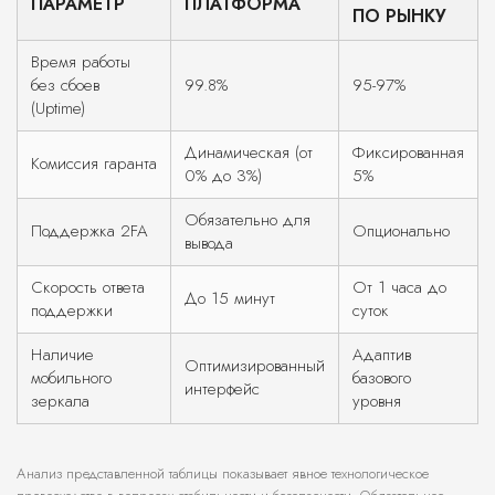
ПАРАМЕТР
ПЛАТФОРМА
ПО РЫНКУ
Время работы
без сбоев
99.8%
95-97%
(Uptime)
Динамическая (от
Фиксированная
Комиссия гаранта
0% до 3%)
5%
Обязательно для
Поддержка 2FA
Опционально
вывода
Скорость ответа
От 1 часа до
До 15 минут
поддержки
суток
Наличие
Адаптив
Оптимизированный
мобильного
базового
интерфейс
зеркала
уровня
Анализ представленной таблицы показывает явное технологическое