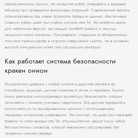
перегруженными прокси, что замедляет работу интерфейса и вызывает
таймауты при проведении финансовых операций. Современные зеркала
оптимизированы под новые протоколы передачи данных, обеспечивая
плавную работу даже при слабом сигнале сети Tor. Это особенно важно
для мобильных версий, где каждый килобайт трафика и секунда
ожидания имеют значение. Пользователи, следящие за обновлениями,
получают преимущество в скорости совершения сделок, что в условиях
высокой конкуренции может стать решающим фактором.
Как работает система безопасности
кракен онион
Фундаментом доверия к любой системе в даркнете является её
способность защищать данные клиентов от утечек и перехвата. Кракен
онион реализует многоуровневую архитектуру безопасности, которая
начинается с момента установки соединения. Все данные передаются
исключительно по зашифрованным каналам с использованием
передовых алгоритмов шифрования. Это означает, что даже при перехвате
трафика на узлах выхода сети Tor, злоумышленник увидит лишь набор
бессмысленных символов, который невозможно расшифровать без
приватных ключей сервера.