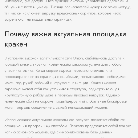
интерфейс, где доступны все функции системы управления сделками и
общения с поставщиками. Тысячи пользователей доверяют этому методу,
так как он исключает загрузку вредоносных скриптов, которые часто
встречаются на поддельных страницах.
Почему важна актуальная площадка
кракен
В условиях высокой волатильности сети Onion, стабильность доступа к
торговой точке становится критическим фактором успеха для любого
участника рынка. Когда старые адреса перестают отвечать или
перенаправляют на страницы с ошибками, пользователю необходимо
иметь под рукой рабочий инструмент навигации. Кракен маркет
зарекомендовал себя как устойчивая структура, поддерживающая
круглосуточную работу даже в периоды пиковых нагрузок. Однако
технические сбои на стороне провайдеров или глобальные блокировки
могут прервать соединение в самый неподходящий момент.
Использование актуального зеркального ресурса позволяет обойти эти
ограничения прозрачным способом. Зеркало представляет собой точную
копию основного домена, где синхронизированы базы данных