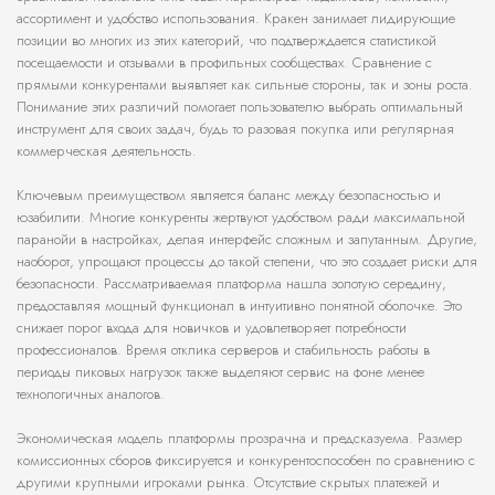
ассортимент и удобство использования. Кракен занимает лидирующие
позиции во многих из этих категорий, что подтверждается статистикой
посещаемости и отзывами в профильных сообществах. Сравнение с
прямыми конкурентами выявляет как сильные стороны, так и зоны роста.
Понимание этих различий помогает пользователю выбрать оптимальный
инструмент для своих задач, будь то разовая покупка или регулярная
коммерческая деятельность.
Ключевым преимуществом является баланс между безопасностью и
юзабилити. Многие конкуренты жертвуют удобством ради максимальной
паранойи в настройках, делая интерфейс сложным и запутанным. Другие,
наоборот, упрощают процессы до такой степени, что это создает риски для
безопасности. Рассматриваемая платформа нашла золотую середину,
предоставляя мощный функционал в интуитивно понятной оболочке. Это
снижает порог входа для новичков и удовлетворяет потребности
профессионалов. Время отклика серверов и стабильность работы в
периоды пиковых нагрузок также выделяют сервис на фоне менее
технологичных аналогов.
Экономическая модель платформы прозрачна и предсказуема. Размер
комиссионных сборов фиксируется и конкурентоспособен по сравнению с
другими крупными игроками рынка. Отсутствие скрытых платежей и