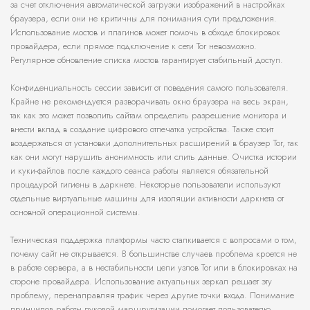
за счет отключения автоматической загрузки изображений в настройках
браузера, если они не критичны для понимания сути предложения.
Использование мостов и плагинов может помочь в обходе блокировок
провайдера, если прямое подключение к сети Tor невозможно.
Регулярное обновление списка мостов гарантирует стабильный доступ.
Конфиденциальность сессии зависит от поведения самого пользователя.
Крайне не рекомендуется разворачивать окно браузера на весь экран,
так как это может позволить сайтам определить разрешение монитора и
внести вклад в создание цифрового отпечатка устройства. Также стоит
воздержаться от установки дополнительных расширений в браузер Tor, так
как они могут нарушить анонимность или слить данные. Очистка истории
и куки-файлов после каждого сеанса работы является обязательной
процедурой гигиены в даркнете. Некоторые пользователи используют
отдельные виртуальные машины для изоляции активности даркнета от
основной операционной системы.
Техническая поддержка платформы часто сталкивается с вопросами о том,
почему сайт не открывается. В большинстве случаев проблема кроется не
в работе сервера, а в нестабильности цепи узлов Tor или в блокировках на
стороне провайдера. Использование актуальных зеркал решает эту
проблему, перенаправляя трафик через другие точки входа. Понимание
принципов работы луковой маршрутизации помогает пользователю