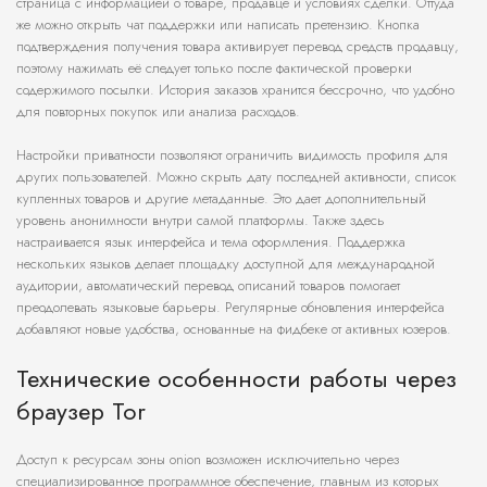
страница с информацией о товаре, продавце и условиях сделки. Оттуда
же можно открыть чат поддержки или написать претензию. Кнопка
подтверждения получения товара активирует перевод средств продавцу,
поэтому нажимать её следует только после фактической проверки
содержимого посылки. История заказов хранится бессрочно, что удобно
для повторных покупок или анализа расходов.
Настройки приватности позволяют ограничить видимость профиля для
других пользователей. Можно скрыть дату последней активности, список
купленных товаров и другие метаданные. Это дает дополнительный
уровень анонимности внутри самой платформы. Также здесь
настраивается язык интерфейса и тема оформления. Поддержка
нескольких языков делает площадку доступной для международной
аудитории, автоматический перевод описаний товаров помогает
преодолевать языковые барьеры. Регулярные обновления интерфейса
добавляют новые удобства, основанные на фидбеке от активных юзеров.
Технические особенности работы через
браузер Tor
Доступ к ресурсам зоны onion возможен исключительно через
специализированное программное обеспечение, главным из которых