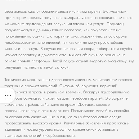
Безопасность сделок обеспечивается институтом гаранта. Это механизм,
при котором средства покупателя замораживаются на специальном счете
до момента подтверждения получения товара или услуги. Продавец
получает доступ к деньгам только после того, как покупатель ставит
положительную оценку. Это устраняет риск мошенничества со стороны
недобросовестных исполнителей, так как они не могут просто забрать
деньги и исчезнуть. В случае возникновения спора, арбитражная служба
изучает переписку и доказательства, вынося объективное решение на
основе правил платформы. Такой подход создал здоровую экосистему, где
репутация является главной валютой.
Технические меры защиты дополняются активным мониторингом сетевого
трафика на предмет аномалий. Системы обнаружения вторжений
анализируют запросы в реальном времени, блокируя подозрительную
активность ботнетов или скриптов для перебора паролей. Это сохраняет
стабильность работы сайта даже во время DDoS-атак, которые
периодически случаются в даркнете. Пользователи могут быть спокойны
за сохранность своих данных, зная, что за их безопасностью следят
профессионалы высокого уровня. Регулярные обновления протоколов и
адаптация к новым угрозам позволяют кракен онион оставаться в
авангарде технологий кибербезопасности.