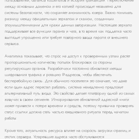
пользователей, балансы кошельков и история транзакций. Переключение
между основным доменом и его копией происходит незаметно для
системы безопасности, что сохраняет анонимность юзера. Важно понимать
разницу между официальным зеркалом и скамом, созданным
злоумышленниками для кражи данных авторизации. Настоящее зеркало
поддерживает все функции гаранта и чата, в то время как подделка часто
выглядит упрощенно или требует повторного ввода пароля от внешнего
сервиса.
Аналитика показывает, что спрос на доступ к проверенным узлам растет
пропорционально количеству попыток блокировок со стороны
регулирующих органов. Разработчики постоянно обновляют методы
шифрования трафика и ротацию IP-адресов, чтобы обеспечить
бесперебойную связь. Для обычного посетителя это означает, что даже
если один адрес перестал работать, система немедленно предложит
альтернативный путь входа. Это свойство делает платформу одной из самых
живучих в своем сегменте. Игнорирование обновлений адресной книги
может привести к потере времени и средств, поэтому привычка проверять
статус ссылки должна стать частью ежедневного ритуала перед началом
работы.
Кроме того, актуальность ресурса влияет на скорость загрузки страниц и
отклик сервера. Устаревшие адреса часто обслуживаются