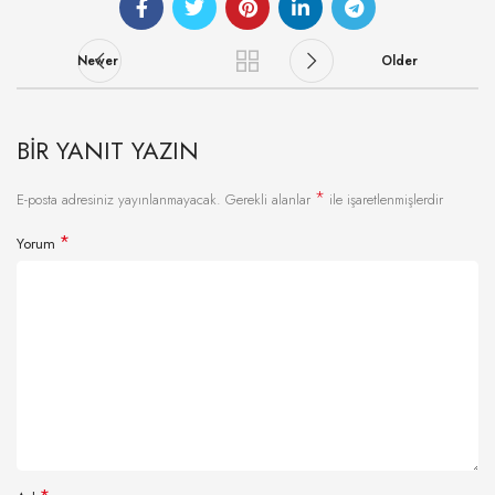
Newer
Older
BIR YANIT YAZIN
*
E-posta adresiniz yayınlanmayacak.
Gerekli alanlar
ile işaretlenmişlerdir
*
Yorum