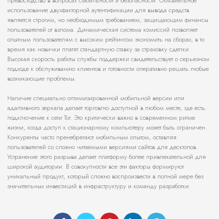
превосходство в вопросах стабильности и безопасности. Обязательное
использование двухфакторной аутентификации для вывода средств
является строгим, но необходимым требованием, защищающим финансы
пользователей от взлома. Динамическая система комиссий позволяет
опытным пользователям с высоким рейтингом экономить на сборах, в то
время как новички платят стандартную ставку за страховку сделки.
Высокая скорость работы службы поддержки свидетельствует о серьезном
подходе к обслуживанию клиентов и готовности оперативно решать любые
возникающие проблемы.
Наличие специально оптимизированной мобильной версии или
адаптивного зеркала делает торговлю доступной в любом месте, где есть
подключение к сети Tor. Это критически важно в современном ритме
жизни, когда доступ к стационарному компьютеру может быть ограничен.
Конкуренты часто пренебрегают мобильным опытом, оставляя
пользователей со сложно читаемыми версиями сайтов для десктопов.
Устранение этого разрыва делает платформу более привлекательной для
широкой аудитории. В совокупности все эти факторы формируют
уникальный продукт, который сложно воспроизвести в полной мере без
значительных инвестиций в инфраструктуру и команду разработки.