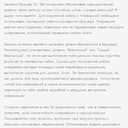
является браузер Tor. Этот инструмент обеспечивает маршрутизацию
трафика через цепочку из трех случайных узлов, скрывая реальный IP-
адрес пользователя. Для корректной работы с платформой необходимо
использовать последнюю стабильную версию браузера. Устаревшие
версии могут содержать уязвимости или не поддерживать новые стандарты
шифрования, используемые серверами кракен онион.
Важным аспектом является настройка уровня безопасности в браузере.
Рекомендуется устанавливать уровень “Безопасный” или “Самый
безопасный”, что отключает выполнение потенциально опасных скриптов
JavaScript на неизвестных сайтах. Однако для полноценной работы
интерфейса торговой площадки может потребоваться разрешить
выполнение скриптов для домена .onion. Это безопасная операция, так
как домены этой зоны криптографически верифицированы. Отключение
стилей или изображений в погоне за анонимностью может сделать
навигацию по сайту крайне неудобной и затруднить восприятие
информации.
Скорость соединения в сети Tor традиционно ниже, чем в поверхностном
интернете, из-за многослойного шифрования и маршрутизации.
Пользователям стоит запастись терпением при загрузке страниц с
большим количеством медиаконтента. Оптимизация трафика достигается