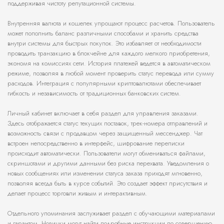
поддерживая чистоту репутационной системы.
Внутренняя валюта и кошелек упрощают процесс расчетов. Пользователь
может пополнить баланс различными способами и хранить средства
внутри системы для быстрых покупок. Это избавляет от необходимости
проводить транзакцию в блокчейне для каждого мелкого приобретения,
экономя на комиссиях сети. История платежей ведется в автоматическом
режиме, позволяя в любой момент проверить статус перевода или сумму
расходов. Интеграция с популярными криптовалютами обеспечивает
гибкость и независимость от традиционных банковских систем.
Личный кабинет включает в себя раздел для управления заказами.
Здесь отображается статус текущих поставок, трек-номера отправлений и
возможность связи с продавцом через защищенный мессенджер. Чат
встроен непосредственно в интерфейс, шифрование переписки
происходит автоматически. Пользователи могут обмениваться файлами,
скриншотами и другими данными без риска перехвата. Уведомления о
новых сообщениях или изменении статуса заказа приходят мгновенно,
позволяя всегда быть в курсе событий. Это создает эффект присутствия и
делает процесс торговли живым и интерактивным.
Отдельного упоминания заслуживает раздел с обучающими материалами
и гарантом. Новички могут найти подробные инструкции по совершению