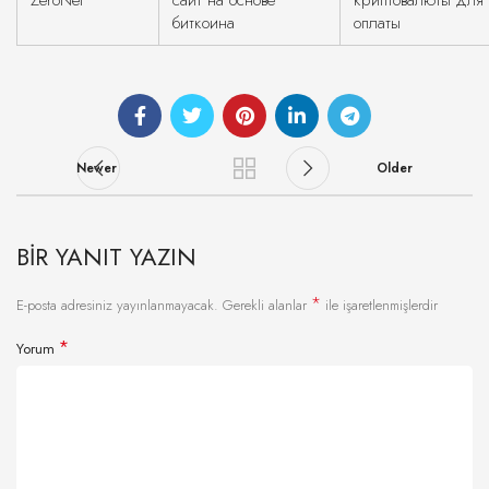
ZeroNet
сайт на основе
криптовалюты для
биткоина
оплаты
Newer
Older
BIR YANIT YAZIN
*
E-posta adresiniz yayınlanmayacak.
Gerekli alanlar
ile işaretlenmişlerdir
*
Yorum