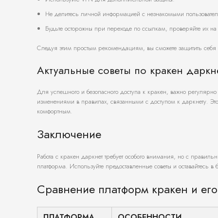
Не делитесь личной информацией с незнакомыми пользовате
Будьте осторожны при переходе по ссылкам, проверяйте их на 
Следуя этим простым рекомендациям, вы сможете защитить себя 
Актуальные советы по кракен даркн
Для успешного и безопасного доступа к кракен, важно регулярно 
изменениями в правилах, связанными с доступом к даркнету. Эт
комфортным.
Заключение
Работа с кракен даркнет требует особого внимания, но с правиль
платформа. Используйте предоставленные советы и оставайтесь в б
Сравнение платформ кракен и его
ПЛАТФОРМА
ОСОБЕННОСТИ