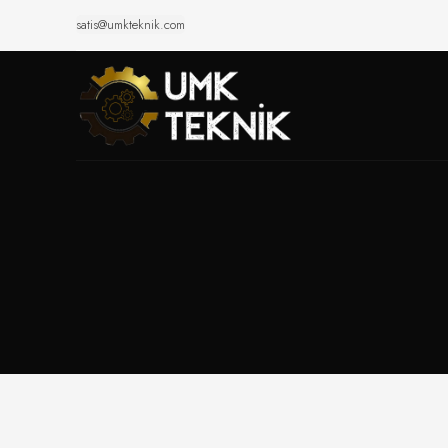
satis@umkteknik.com