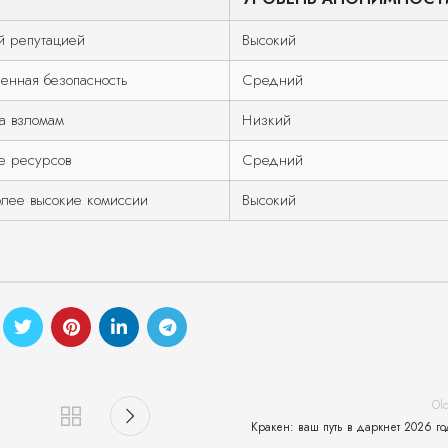
й репутацией
Высокий
енная безопасность
Средний
а взломам
Низкий
е ресурсов
Средний
олее высокие комиссии
Высокий
Ol
Кракен: ваш путь в даркнет 2026 го