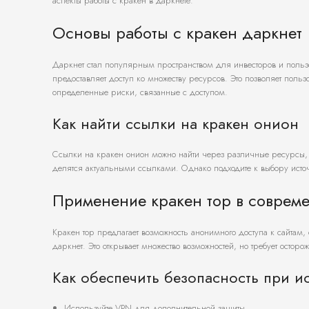
аспекты работы с кракен в даркнете.
Основы работы с кракен даркнет
Даркнет стал популярным пространством для инвесторов и польз
предоставляет доступ ко множеству ресурсов. Это позволяет пол
определенные риски, связанные с доступом.
Как найти ссылки на кракен онион
Ссылки на кракен онион можно найти через различные ресурсы,
делятся актуальными ссылками. Однако подходите к выбору источн
Применение кракен тор в соврем
Кракен тор предлагает возможность анонимного доступа к сайтам
даркнет. Это открывает множество возможностей, но требует осторо
Как обеспечить безопасность при и
Используйте VPN для дополнительной защиты.