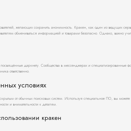
ователей, желающих сохранить анонимность. Кракен, как один из ведущих серв
ьзователям обмениваться информацией и товарами безопасно. Однако, важно учи
 посвящённые даркнету. Сообщества в мессенджерах и специализированные ф
ика ответственно.
енных условиях
, скрытым от обычных поисковых систем. Используя специальное ПО, вы можете 
жности и внимательности к деталям.
спользовании кракен