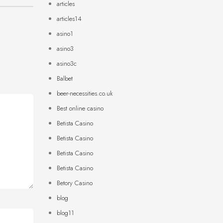
articles
articles14
asino1
asino3
asino3c
Balbet
beer-necessities.co.uk
Best online casino
Betista Casino
Betista Casino
Betista Casino
Betista Casino
Betory Casino
blog
blog11