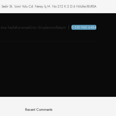
. Sedir Sk. İzmir Yolu Cd. Neray İş M. No:212 K:2 D:6 Nilüfer/BURSA
Ana Sayfa
Kurumsal
Ürün Gruplarımız
İletişim
0 530 960 6484
Recent Comments