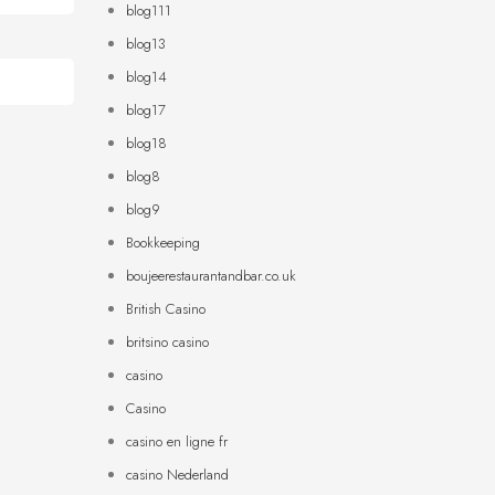
blog111
blog13
blog14
blog17
blog18
blog8
blog9
Bookkeeping
boujeerestaurantandbar.co.uk
British Casino
britsino casino
casino
Casino
casino en ligne fr
casino Nederland