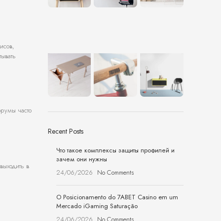
исов,
тывать
орумы часто
Recent Posts
Что такое комплексы защиты профилей и
зачем они нужны
выходить в
24/06/2026
No Comments
O Posicionamento do 7ABET Casino em um
Mercado iGaming Saturação
24/06/2026
No Comments