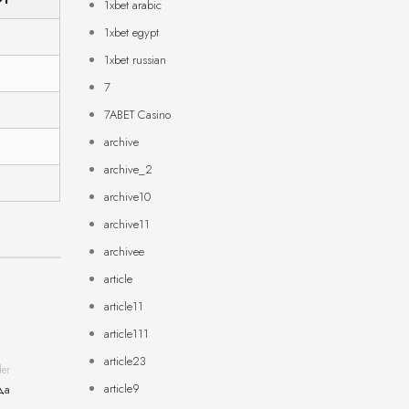
1xbet arabic
1xbet egypt
1xbet russian
7
7ABET Casino
archive
archive_2
archive10
archive11
archivee
article
article11
article111
article23
der
article9
да