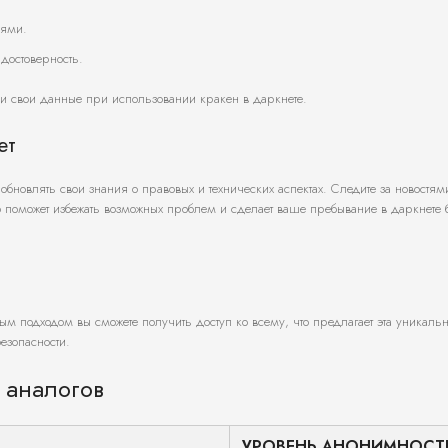
лями.
достоверность.
и свои данные при использовании кракен в даркнете.
ет
обновлять свои знания о правовых и технических аспектах. Следите за новостям
о поможет избежать возможных проблем и сделает ваше пребывание в даркнете 
ным подходом вы сможете получить доступ ко всему, что предлагает эта уникаль
езопасности.
 аналогов
УРОВЕНЬ АНОНИМНОСТ