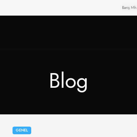
Barış Mh
Blog
GENEL