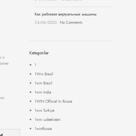
Как работают виртуальные машины
24/06/2026
No Comments
Kategoriler
и и
более
1
1Win Brasil
1win Brazil
1win India
ная
1WIN Official In Russia
1win Turkiye
1win uzbekistan
1winRussia
И