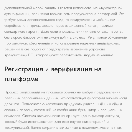
Дополнительной мерой защиты является использование двухфакторной
аутентификации, если такая возможность предусмотрена платформой. Это
требует ввода дополнительного кода, генерируемого на мобильном
устройстве или присылаемого через защищенный канал, помимо
стандартного пароля. Даже если злоумышленники узнают ваш пароль,
без второго фактора они не смогут войти в систему. Регулярное обновление
программного обеспечения и использование надежных антивирусных
решений также помогают предотвратить заражение устройства
вредоносным ПО, которое может перехватывать вводимые данные.
Регистрация и верификация на
платформе
Процесс регистрации на площадке обычно не требует предоставления
реальных персональных данных, что соответствует философии анонимности
даркнета. Пользователю достаточно придумать уникальный никнейм и
сложный пароль, состоящий из комбинации букв, цифр и специальных
символов. Система автоматически генерирует идентификатор аккаунта,
который будет использоваться для всех внутренних операций и
коммуникаций. Важно сохранить эти данные в надежном месте, так как