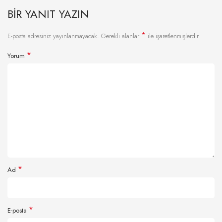
BIR YANIT YAZIN
*
E-posta adresiniz yayınlanmayacak.
Gerekli alanlar
ile işaretlenmişlerdir
*
Yorum
*
Ad
*
E-posta