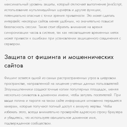
максимальный уровень защиты, который отключает выполнение JavaScript,
использование мультимедийных шрифтов и другие функции,
потенциально опасные с точки зрения приватности. Это может сделать
интерфейс некоторых сайтов менее удобным, но значительно повысит
безопасность сессии. Также стоит обратить внимание на время
синхронизации часов в системе, так как несовпадение временных меток
может привести к ошибкам при установлении защищенного соединения с
сервером.
Защита от фишинга и мошеннических
сайтов
Фишинг остается одной из самых распространенных угроз в цифровом
пространстве, направленной на хищение учетных данных пользователей.
Злоумышленники создают точные копии популярных площадок, меняя
несколько символов в доменном имени, чтобы запутать посетителей. При
вводе логина и пароля на таком сайте информация мгновенно передается
хакерам, которые получают полный доступ к аккаунту жертвы. Чтобы
избежать этого, всегда внимательно проверяйте адресную строку браузера
и убедитесь, что используете официальное доменное имя,
подтвержденное сообществом.