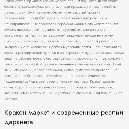
используется терминал кракен маркет даркнет тор, который позволяет
безопасно взаимодействовать с тысячами продавцов и покупателей из
разных стран. Такая система обеспечивает высокий уровень
конфиденциальности благодаря использованию шифрования и
децентрализованных протоколов передачи данных, что делает процесс
обмена информацией практически неуязвимым для внешнего
вмешательства. Тысячи пользователей ежедневно заходят на кракен
именно через этот адрес, полагаясь на его стабильность и репутацию,
выстроенную за долгие годы работы в условиях постоянного давления со
стороны регулирующих органов и конкурентов. Актуальная ссылка всегда
ведёт на рабочее зеркало без редиректов и сторонних скриптов, сохраняя
целостность сессии и защищая метаданные пользователя от утечек. Если
вы ищете рабочий адрес площадки, используйте только проверенные
источники, чтобы не стать жертвой фишинга, так как количество
поддельных сайтов в сети растет с каждым месяцем. Кракен даркнет
остаётся одной из самых технологичных площадок в своём сегменте,
внедряя новые методы защиты и удобные инструменты для навигации по
каталогу.
Кракен маркет и современные реалии
даркнета