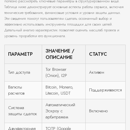
полезно рассмотреть ключевые параметры в структурированном виде.
Таблица ниже демонстрирует основные аспекты работы сервиса, включая
технические требования, финансовые условия и уровни защиты данных.
Эти сведения помогут пользователям сделать осознанный выбор и
эффективно использовать инструменты площадки для своих целей.
Детальный анализ характеристик позволяет оценить масштаб проекта и
уровень проработки его функционала.
ЗНАЧЕНИЕ /
ПАРАМЕТР
СТАТУС
ОПИСАНИЕ
Tor Browser
Тип доступа
Активен
(Onion), I2P
Валюты
Bitcoin, Monero,
Поддерживаются
расчетов
Litecoin, USDT
Автоматический
Система
Эскроу с
Включено
защиты сделок
арбитражем
Двухфакторная
TOTP (Google