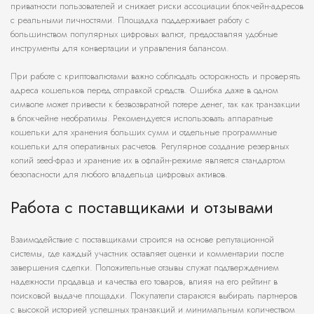
приватности пользователей и снижает риски ассоциации блокчейн-адресов
с реальными личностями. Площадка поддерживает работу с
большинством популярных цифровых валют, предоставляя удобные
инструменты для конвертации и управления балансом.
При работе с криптовалютами важно соблюдать осторожность и проверять
адреса кошельков перед отправкой средств. Ошибка даже в одном
символе может привести к безвозвратной потере денег, так как транзакции
в блокчейне необратимы. Рекомендуется использовать аппаратные
кошельки для хранения больших сумм и отдельные программные
кошельки для оперативных расчетов. Регулярное создание резервных
копий seed-фраз и хранение их в офлайн-режиме является стандартом
безопасности для любого владельца цифровых активов.
Работа с поставщиками и отзывами
Взаимодействие с поставщиками строится на основе репутационной
системы, где каждый участник оставляет оценки и комментарии после
завершения сделки. Положительные отзывы служат подтверждением
надежности продавца и качества его товаров, влияя на его рейтинг в
поисковой выдаче площадки. Покупатели стараются выбирать партнеров
с высокой историей успешных транзакций и минимальным количеством