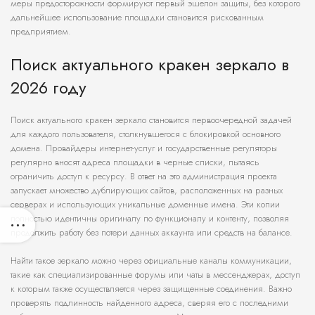
меры предосторожности формируют первый эшелон защиты, без которого
дальнейшее использование площадки становится рискованным
предприятием.
Поиск актуального кракен зеркало в
2026 году
Поиск актуального кракен зеркало становится первоочередной задачей
для каждого пользователя, столкнувшегося с блокировкой основного
домена. Провайдеры интернет-услуг и государственные регуляторы
регулярно вносят адреса площадки в черные списки, пытаясь
ограничить доступ к ресурсу. В ответ на это администрация проекта
запускает множество дублирующих сайтов, расположенных на разных
серверах и использующих уникальные доменные имена. Эти копии
полностью идентичны оригиналу по функционалу и контенту, позволяя
продолжить работу без потери данных аккаунта или средств на балансе.
Найти такое зеркало можно через официальные каналы коммуникации,
такие как специализированные форумы или чаты в мессенджерах, доступ
к которым также осуществляется через защищенные соединения. Важно
проверять подлинность найденного адреса, сверяя его с последними