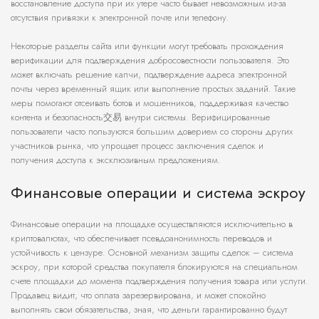
восстановление доступа при их утере часто бывает невозможным из-за
отсутствия привязки к электронной почте или телефону.
Некоторые разделы сайта или функции могут требовать прохождения
верификации для подтверждения добросовестности пользователя. Это
может включать решение капчи, подтверждение адреса электронной
почты через временный ящик или выполнение простых заданий. Такие
меры помогают отсеивать ботов и мошенников, поддерживая качество
контента и безопасность交易 внутри системы. Верифицированные
пользователи часто пользуются большим доверием со стороны других
участников рынка, что упрощает процесс заключения сделок и
получения доступа к эксклюзивным предложениям.
Финансовые операции и система эскроу
Финансовые операции на площадке осуществляются исключительно в
криптовалютах, что обеспечивает псевдоанонимность переводов и
устойчивость к цензуре. Основной механизм защиты сделок – система
эскроу, при которой средства покупателя блокируются на специальном
счете площадки до момента подтверждения получения товара или услуги.
Продавец видит, что оплата зарезервирована, и может спокойно
выполнять свои обязательства, зная, что деньги гарантированно будут