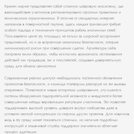
Кракен маркет представляет собой сложную цифровую экосистему, где
взаимодействие участников регламентировано строгими правилами и
техническими ограничениями. В отличие от стандартных интернет-
магазинов в поверхностной паутине, здесь каждая транзакция требует
особого подхода и понимания принципов работы анонимных сетей.
Пользователи ценят эту площадку не только за широкий ассортимент
предложений, но и за встроенные механизмы безопасности, которые
минимизируют риски при совершении сделок. Архитектура сайта
построена таким образом, чтобы исключить возможность отслеживания
действий как продавцов, так и покупателей, создавая доверительную
среду для обмена ценностями.
Современные реалии диктуют необходимость постоянного обновления
протоколов безопасности, и команда платформы реагирует на эти вызовы
оперативно. Появляются новые алгоритмы шифрования, улучшаются
системы обнаружения подозрительной активности и внедряются более
совершенные методы верификации репутации участников. Это позволяет
поддерживать высокий уровень доверия внутри сообщества даже в
условиях жесткой конкуренции со стороны других проектов. Для новичков
вход в эту среду может показаться сложным, но наличие подробных
инструкций и отзывчивой службы поддержки значительно облегчает
процесс адаптации.