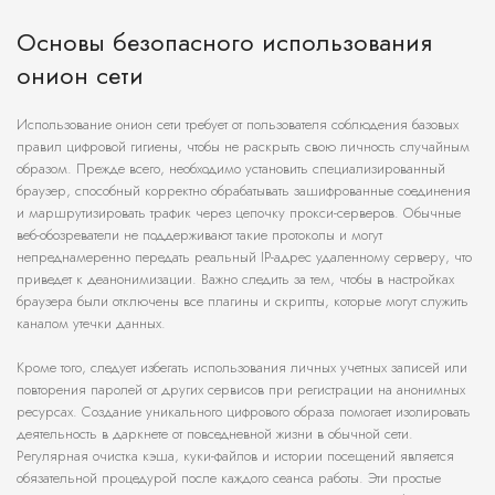
Основы безопасного использования
онион сети
Использование онион сети требует от пользователя соблюдения базовых
правил цифровой гигиены, чтобы не раскрыть свою личность случайным
образом. Прежде всего, необходимо установить специализированный
браузер, способный корректно обрабатывать зашифрованные соединения
и маршрутизировать трафик через цепочку прокси-серверов. Обычные
веб-обозреватели не поддерживают такие протоколы и могут
непреднамеренно передать реальный IP-адрес удаленному серверу, что
приведет к деанонимизации. Важно следить за тем, чтобы в настройках
браузера были отключены все плагины и скрипты, которые могут служить
каналом утечки данных.
Кроме того, следует избегать использования личных учетных записей или
повторения паролей от других сервисов при регистрации на анонимных
ресурсах. Создание уникального цифрового образа помогает изолировать
деятельность в даркнете от повседневной жизни в обычной сети.
Регулярная очистка кэша, куки-файлов и истории посещений является
обязательной процедурой после каждого сеанса работы. Эти простые