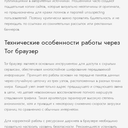
публикациями в авторитетных источниках. Мошенники часто создают
поддельные копии сайтов, которые визуально неотличимы от оригинала,
но предназначены для кражи логинов и паролей unsuspecting
пользователей. Поэтому критически важно проявлять бдительность и не
переходить по ссылкам из сомнительных рассылок или рекламных
баннеров.
Технические особенности работы через
Tor браузер
Tor браузер является основным инструментом для доступа к скрытым
сервисам, обеспечивая многослойное шифрование передаваемой
информации. Принцип его работы основан на передаче пакетов данных
через случайную цепочку из трех узлов, расположенных в разных точках
мира. Каждый узел знает только адрес предыдущего и следующего звена
в цепи, что делает невозможным восстановление полного маршрута
следования трафика. Такая архитектура гарантирует высокую степень
анонимности, хотя и приводит к некоторому снижению скорости загрузки
страниц по сравнению с обычным интернетом.
Для корректной работы с ресурсами даркнета в браузере необходимо
правильно настроить уровень безопасности. Рекомендуется установить