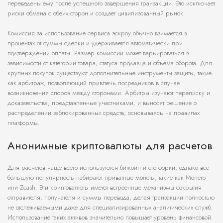
переведены ему после успешного завершения транзакции. Это исключает
риски обмана с обеих сторон и создает цивилизованный рынок.
Комиссия за использование сервиса эскроу обычно взимается в
процентах от суммы сделки и удерживается автоматически при
подтверждении оплаты. Размер комиссии может варьироваться в
зависимости от категории товара, статуса продавца и объема оборота. Для
крупных покупок существуют дополнительные инструменты защиты, такие
как арбитраж, позволяющий привлечь посредников в случае
возникновения споров между сторонами. Арбитры изучают переписку и
доказательства, представленные участниками, и выносят решение о
распределении заблокированных средств, основываясь на правилах
платформы.
Анонимные криптовалюты для расчетов
Для расчетов чаще всего используются биткоин и его форки, однако все
большую популярность набирают приватные монеты, такие как Monero
или Zcash. Эти криптовалюты имеют встроенные механизмы сокрытия
отправителя, получателя и суммы перевода, делая транзакции полностью
не отслеживаемыми даже для специализированных аналитических служб.
Использование таких активов значительно повышает уровень финансовой